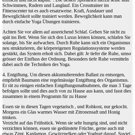
Schwimmen, Rudern und Langlauf. Ein Crosstrainer im
Fitnesscenter tut es auch ersatzweise. Kraft, Ausdauer und
Beweglichkeit sollte trainiert werden. Beweglichkeit kann man
durch einfache Yoga Übungen trainieren.
Achten Sie vor allem auf ausreichend Schlaf. Gehen Sie nicht zu
spät ins Bett. Wenn Sie sich den Luxus leisten können, schlafen Sie
solange, bis Sie aufwachen. Durch Ruhe kann sich ein Organismus
neu strukturieren, die körpereigenen Regulationssysteme werden
gestärkt, das System erholt sich. Dabei gilt: Je tiefer die Ruhe, umso
grösser der Einfluss der Ordnung. Besonders tiefe Ruhe vermitteln
dabei auch die Techniken des Yoga.
4. Entgiftung. Um diesen akkumulierenden Ballast zu entsorgen,
empfiehlt Baumann eine regelmässige Entgiftung des Organismus.
Er rät zu einigen einfachen Entgiftungsmaßnahmen, die man 3 Tage
befolgen sollte und dies auch von zu Hause aus kann, und fasst dies
zusammen in einem Programm für zu Hause
Essen sie in diesen Tagen vegetarisch , und Rohkost, nur gekocht.
Morgens ein Glas warmes Wasser mit Zitronensaft und Honig
trinken.
Verzicht auf das Frühstück. Wenn sie sehr hungrig sind, und nicht
verzichten können, essen sie gedünstete Früchte, gerne auch mit
etwas Zimt, Kardamon, Gewürznelken oder Yoghurt darauf. Soviel,