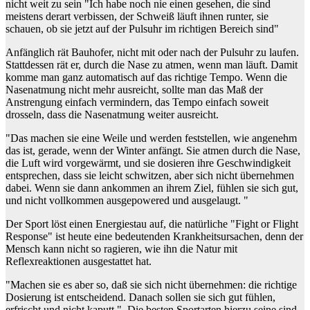
nicht weit zu sein "Ich habe noch nie einen gesehen, die sind
meistens derart verbissen, der Schweiß läuft ihnen runter, sie
schauen, ob sie jetzt auf der Pulsuhr im richtigen Bereich sind"
Anfänglich rät Bauhofer, nicht mit oder nach der Pulsuhr zu laufen.
Stattdessen rät er, durch die Nase zu atmen, wenn man läuft. Damit
komme man ganz automatisch auf das richtige Tempo. Wenn die
Nasenatmung nicht mehr ausreicht, sollte man das Maß der
Anstrengung einfach vermindern, das Tempo einfach soweit
drosseln, dass die Nasenatmung weiter ausreicht.
"Das machen sie eine Weile und werden feststellen, wie angenehm
das ist, gerade, wenn der Winter anfängt. Sie atmen durch die Nase,
die Luft wird vorgewärmt, und sie dosieren ihre Geschwindigkeit
entsprechen, dass sie leicht schwitzen, aber sich nicht übernehmen
dabei. Wenn sie dann ankommen an ihrem Ziel, fühlen sie sich gut,
und nicht vollkommen ausgepowered und ausgelaugt. "
Der Sport löst einen Energiestau auf, die natürliche "Fight or Flight
Response" ist heute eine bedeutenden Krankheitsursachen, denn der
Mensch kann nicht so ragieren, wie ihn die Natur mit
Reflexreaktionen ausgestattet hat.
"Machen sie es aber so, daß sie sich nicht übernehmen: die richtige
Dosierung ist entscheidend. Danach sollen sie sich gut fühlen,
erfrischt und nicht kaputt.". Die besten Sportarten hierzu seine sind