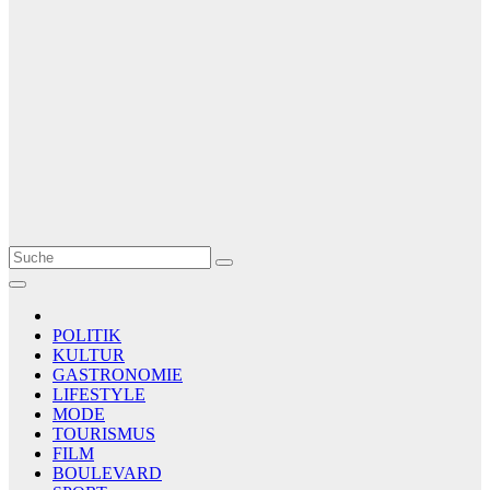
Le Matin
AGENCE DE PRESSE
POLITIK
KULTUR
GASTRONOMIE
LIFESTYLE
MODE
TOURISMUS
FILM
BOULEVARD