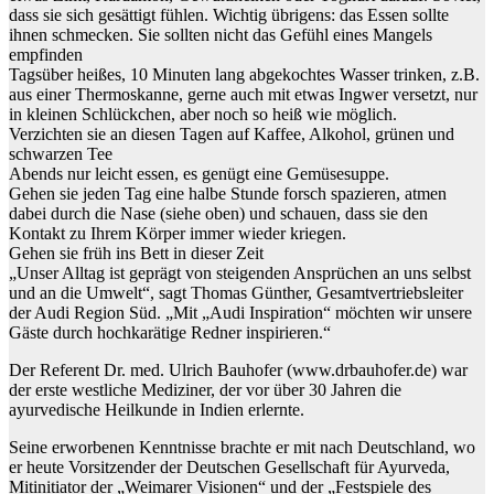
dass sie sich gesättigt fühlen. Wichtig übrigens: das Essen sollte
ihnen schmecken. Sie sollten nicht das Gefühl eines Mangels
empfinden
Tagsüber heißes, 10 Minuten lang abgekochtes Wasser trinken, z.B.
aus einer Thermoskanne, gerne auch mit etwas Ingwer versetzt, nur
in kleinen Schlückchen, aber noch so heiß wie möglich.
Verzichten sie an diesen Tagen auf Kaffee, Alkohol, grünen und
schwarzen Tee
Abends nur leicht essen, es genügt eine Gemüsesuppe.
Gehen sie jeden Tag eine halbe Stunde forsch spazieren, atmen
dabei durch die Nase (siehe oben) und schauen, dass sie den
Kontakt zu Ihrem Körper immer wieder kriegen.
Gehen sie früh ins Bett in dieser Zeit
„Unser Alltag ist geprägt von steigenden Ansprüchen an uns selbst
und an die Umwelt“, sagt Thomas Günther, Gesamtvertriebsleiter
der Audi Region Süd. „Mit „Audi Inspiration“ möchten wir unsere
Gäste durch hochkarätige Redner inspirieren.“
Der Referent Dr. med. Ulrich Bauhofer (www.drbauhofer.de) war
der erste westliche Mediziner, der vor über 30 Jahren die
ayurvedische Heilkunde in Indien erlernte.
Seine erworbenen Kenntnisse brachte er mit nach Deutschland, wo
er heute Vorsitzender der Deutschen Gesellschaft für Ayurveda,
Mitinitiator der „Weimarer Visionen“ und der „Festspiele des