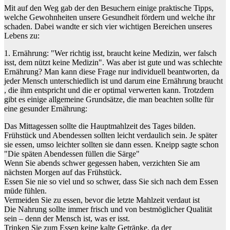
Mit auf den Weg gab der den Besuchern einige praktische Tipps,
welche Gewohnheiten unsere Gesundheit fördern und welche ihr
schaden. Dabei wandte er sich vier wichtigen Bereichen unseres
Lebens zu:
1. Ernährung: "Wer richtig isst, braucht keine Medizin, wer falsch
isst, dem nützt keine Medizin". Was aber ist gute und was schlechte
Ernährung? Man kann diese Frage nur individuell beantworten, da
jeder Mensch unterschiedlich ist und darum eine Ernährung braucht
, die ihm entspricht und die er optimal verwerten kann. Trotzdem
gibt es einige allgemeine Grundsätze, die man beachten sollte für
eine gesunder Ernährung:
Das Mittagessen sollte die Hauptmahlzeit des Tages bilden.
Frühstück und Abendessen sollten leicht verdaulich sein. Je später
sie essen, umso leichter sollten sie dann essen. Kneipp sagte schon
"Die späten Abendessen füllen die Särge"
Wenn Sie abends schwer gegessen haben, verzichten Sie am
nächsten Morgen auf das Frühstück.
Essen Sie nie so viel und so schwer, dass Sie sich nach dem Essen
müde fühlen.
Vermeiden Sie zu essen, bevor die letzte Mahlzeit verdaut ist
Die Nahrung sollte immer frisch und von bestmöglicher Qualität
sein – denn der Mensch ist, was er isst.
Trinken Sie zum Essen keine kalte Getränke, da der