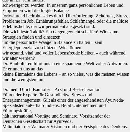
schwieriger zu werden. In unserem ganz persönlichen Leben und
Empfinden wird die fragile Balance
fortwährend bedroht: sei es durch Überforderung, Zeitdruck, Stress,
Probleme im Job, Ernährungsfehler, Schlafmangel oder die maßlose
Erlebnisdichte, der wir permanent ausgesetzt sind.
Die wichtigste Taktik? Ein Gegengewicht schaffen! Wirksame
Strategien finden und einsetzen,
um die persönliche Waage in Balance zu halten – sein
Energiepotenzial zu schützen. Wie können
wir gesund, vital und voller Lebensfreude bleiben – auch während
wir älter werden?
Dr. Bauhofer entführt uns in eine spannende Welt voller Antworten.
Er erinnert uns an das
kleine Einmaleins des Lebens – an so vieles, was die meisten wissen
und die wenigsten tun.
Dr. med. Ulrich Bauhofer – Arzt und Bestsellerautor
Führender Experte für Gesundheits-, Stress- und
Energiemanagement. Gilt als einer der angesehendsten Ayurveda-
Spezialisten außerhalb Indiens. Berät Unternehmen und
Führungskräfte,
hält international Vorträge und Seminare. Vorsitzender der
Deutschen Gesellschaft für Ayurveda,
Mitinitiator der Weimarer Visionen und der Festspiele des Denkens.