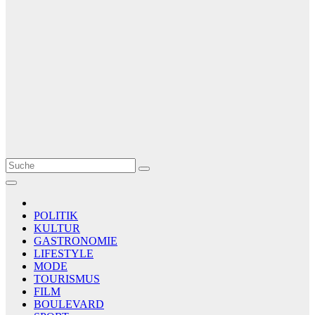
Le Matin
AGENCE DE PRESSE
POLITIK
KULTUR
GASTRONOMIE
LIFESTYLE
MODE
TOURISMUS
FILM
BOULEVARD