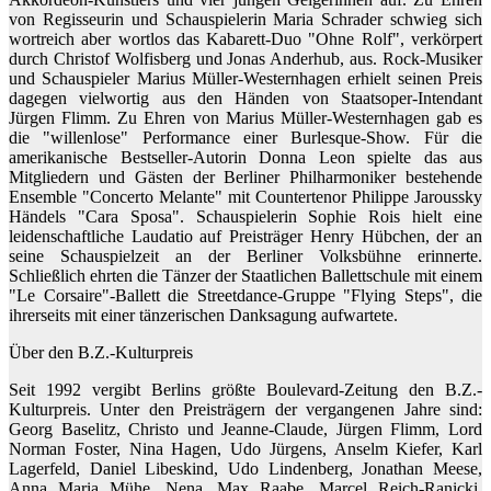
von Regisseurin und Schauspielerin Maria Schrader schwieg sich
wortreich aber wortlos das Kabarett-Duo "Ohne Rolf", verkörpert
durch Christof Wolfisberg und Jonas Anderhub, aus. Rock-Musiker
und Schauspieler Marius Müller-Westernhagen erhielt seinen Preis
dagegen vielwortig aus den Händen von Staatsoper-Intendant
Jürgen Flimm. Zu Ehren von Marius Müller-Westernhagen gab es
die "willenlose" Performance einer Burlesque-Show. Für die
amerikanische Bestseller-Autorin Donna Leon spielte das aus
Mitgliedern und Gästen der Berliner Philharmoniker bestehende
Ensemble "Concerto Melante" mit Countertenor Philippe Jaroussky
Händels "Cara Sposa". Schauspielerin Sophie Rois hielt eine
leidenschaftliche Laudatio auf Preisträger Henry Hübchen, der an
seine Schauspielzeit an der Berliner Volksbühne erinnerte.
Schließlich ehrten die Tänzer der Staatlichen Ballettschule mit einem
"Le Corsaire"-Ballett die Streetdance-Gruppe "Flying Steps", die
ihrerseits mit einer tänzerischen Danksagung aufwartete.
Über den B.Z.-Kulturpreis
Seit 1992 vergibt Berlins größte Boulevard-Zeitung den B.Z.-
Kulturpreis. Unter den Preisträgern der vergangenen Jahre sind:
Georg Baselitz, Christo und Jeanne-Claude, Jürgen Flimm, Lord
Norman Foster, Nina Hagen, Udo Jürgens, Anselm Kiefer, Karl
Lagerfeld, Daniel Libeskind, Udo Lindenberg, Jonathan Meese,
Anna Maria Mühe, Nena, Max Raabe, Marcel Reich-Ranicki,