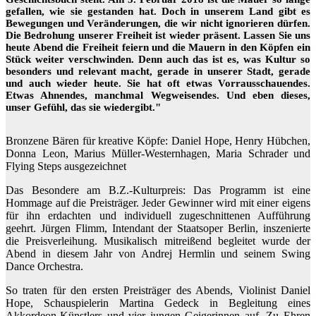
gefallen, wie sie gestanden hat. Doch in unserem Land gibt es
Bewegungen und Veränderungen, die wir nicht ignorieren dürfen.
Die Bedrohung unserer Freiheit ist wieder präsent. Lassen Sie uns
heute Abend die Freiheit feiern und die Mauern in den Köpfen ein
Stück weiter verschwinden. Denn auch das ist es, was Kultur so
besonders und relevant macht, gerade in unserer Stadt, gerade
und auch wieder heute. Sie hat oft etwas Vorrausschauendes.
Etwas Ahnendes, manchmal Wegweisendes. Und eben dieses,
unser Gefühl, das sie wiedergibt."
Bronzene Bären für kreative Köpfe: Daniel Hope, Henry Hübchen,
Donna Leon, Marius Müller-Westernhagen, Maria Schrader und
Flying Steps ausgezeichnet
Das Besondere am B.Z.-Kulturpreis: Das Programm ist eine
Hommage auf die Preisträger. Jeder Gewinner wird mit einer eigens
für ihn erdachten und individuell zugeschnittenen Aufführung
geehrt. Jürgen Flimm, Intendant der Staatsoper Berlin, inszenierte
die Preisverleihung. Musikalisch mitreißend begleitet wurde der
Abend in diesem Jahr von Andrej Hermlin und seinem Swing
Dance Orchestra.
So traten für den ersten Preisträger des Abends, Violinist Daniel
Hope, Schauspielerin Martina Gedeck in Begleitung eines
Akkordeon-Künstlers und vier jungen Geigerinnen auf. Zu Ehren