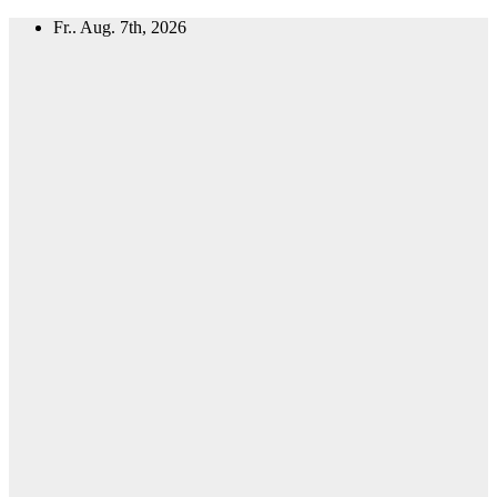
Zum
Fr.. Aug. 7th, 2026
Inhalt
springen