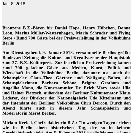
Jan. 8, 2018
Bronzene B.Z.-Bären für Daniel Hope, Henry Hübchen, Donna
Leon, Marius Müller-Westernhagen, Maria Schrader und Flying
Steps / Rund 700 Gäste bei der Preisverleihung in der Volksbühne
Berlin
Am Dienstagabend, 9. Januar 2018, versammelte Berlins größte
Boulevard-Zeitung die Kultur- und Kreativszene der Hauptstadt
zum 27. B.Z.-Kulturpreis. Zur feierlichen Preisverleihung kamen
rund 700 geladene Gäste aus Medien, Kunst, Politik und
Wirtschaft in die Volksbühne Berlin, darunter u.a. auch die
Schauspieler Claus-Theo Gärtner und Wolfgang Bahro, die
Schauspielerinnen Barbara Schöne, Brigitte Grothum und
Angelika Mann, die Kunstsammler Dr. Erich Marx sowie Ulla
und Heiner Pietzsch, außerdem der Berliner Kultursenator Klaus
Lederer, der Direktor der Nationalgalerie Udo Kittelmann und
der Intendant der Berliner Volksbühne Chris Dercon. Durch den
Abend führte auch in diesem Jahr Schauspielerin und
Moderatorin Meret Becker.
Miriam Krekel, Chefredakteurin B.Z.: "In wenigen Tagen erleben
wir in Berlin einen historischen Tag, der so in keinem
Geschichtsbuch steht. Am 5. Februar 2018 ist die Mauer so lange