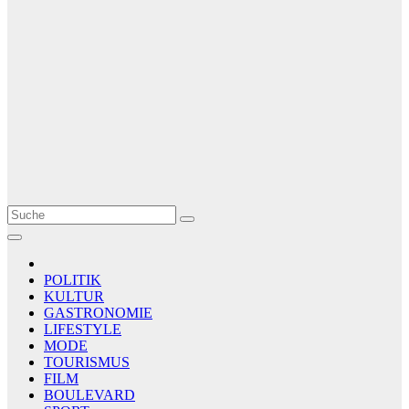
Le Matin
AGENCE DE PRESSE
POLITIK
KULTUR
GASTRONOMIE
LIFESTYLE
MODE
TOURISMUS
FILM
BOULEVARD