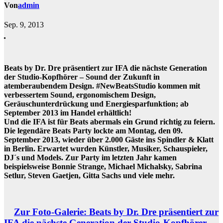
Von
admin
Sep. 9, 2013
Beats by Dr. Dre präsentiert zur IFA die nächste Generation
der Studio-Kopfhörer – Sound der Zukunft in
atemberaubendem Design. #NewBeatsStudio kommen mit
verbessertem Sound, ergonomischem Design,
Geräuschunterdrückung und Energiesparfunktion; ab
September 2013 im Handel erhältlich!
Und die IFA ist für Beats abermals ein Grund richtig zu feiern.
Die legendäre Beats Party lockte am Montag, den 09.
September 2013, wieder über 2.000 Gäste ins Spindler & Klatt
in Berlin. Erwartet wurden Künstler, Musiker, Schauspieler,
DJ´s und Models. Zur Party im letzten Jahr kamen
beispielsweise Bonnie Strange, Michael Michalsky, Sabrina
Setlur, Steven Gaetjen, Gitta Sachs und viele mehr.
Zur Foto-Galerie: Beats by Dr. Dre präsentiert zur
IFA die nächste Generation der Studio-Kopfhörer