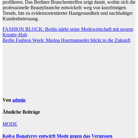
profilieren. Das Berliner Branchentreffen zeigt damit, wohin sich die
professionelle Beautybranche entwickelt: weg von kurzfristigen
Trends, hin zu evidenzorientierter Hautgesundheit und nachhaltiger
Kundenbetreuung.
Beitragsnavigation
FASHION BLOCK: Berlin stärkt seine Modewirtschaft mit neuem
Kreativ-Hub
Berlin Fashion Week: Marina Hoermanseder blickt in die Zukunft
Von
admin
Ähnliche Beiträge
MODE
Kolya Bogatyrev entwirft Mode gegen das Vergessen