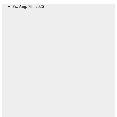
Zum
Fr.. Aug. 7th, 2026
Inhalt
springen