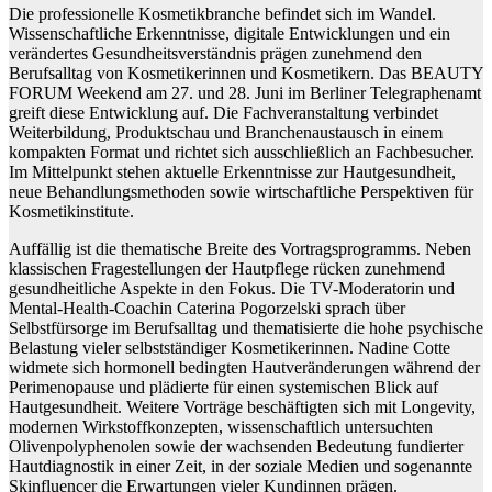
Die professionelle Kosmetikbranche befindet sich im Wandel.
Wissenschaftliche Erkenntnisse, digitale Entwicklungen und ein
verändertes Gesundheitsverständnis prägen zunehmend den
Berufsalltag von Kosmetikerinnen und Kosmetikern. Das BEAUTY
FORUM Weekend am 27. und 28. Juni im Berliner Telegraphenamt
greift diese Entwicklung auf. Die Fachveranstaltung verbindet
Weiterbildung, Produktschau und Branchenaustausch in einem
kompakten Format und richtet sich ausschließlich an Fachbesucher.
Im Mittelpunkt stehen aktuelle Erkenntnisse zur Hautgesundheit,
neue Behandlungsmethoden sowie wirtschaftliche Perspektiven für
Kosmetikinstitute.
Auffällig ist die thematische Breite des Vortragsprogramms. Neben
klassischen Fragestellungen der Hautpflege rücken zunehmend
gesundheitliche Aspekte in den Fokus. Die TV-Moderatorin und
Mental-Health-Coachin Caterina Pogorzelski sprach über
Selbstfürsorge im Berufsalltag und thematisierte die hohe psychische
Belastung vieler selbstständiger Kosmetikerinnen. Nadine Cotte
widmete sich hormonell bedingten Hautveränderungen während der
Perimenopause und plädierte für einen systemischen Blick auf
Hautgesundheit. Weitere Vorträge beschäftigten sich mit Longevity,
modernen Wirkstoffkonzepten, wissenschaftlich untersuchten
Olivenpolyphenolen sowie der wachsenden Bedeutung fundierter
Hautdiagnostik in einer Zeit, in der soziale Medien und sogenannte
Skinfluencer die Erwartungen vieler Kundinnen prägen.