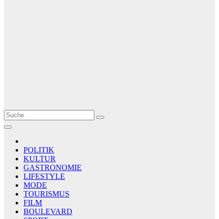
Le Matin
AGENCE DE PRESSE
POLITIK
KULTUR
GASTRONOMIE
LIFESTYLE
MODE
TOURISMUS
FILM
BOULEVARD