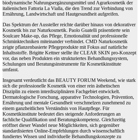
biodynamische Nahrungsergänzungsmittel und Agrarkosmetik der
italienischen Fattoria La Vialla, die den Trend zur Verbindung von
Ernährung, Landwirtschaft und Hautgesundheit aufgreifen.
Das Spektrum der Aussteller reichte darüber hinaus von dekorativer
Kosmetik bis zur Naturkosmetik. Paolo Guatelli präsentierte sein
Soulcare Make-up, das Pflege, Emotionalität und professionelle
Schminktechniken miteinander verbindet. CMD Naturkosmetik
zeigte pflanzenbasierte Pflegeprodukte mit Fokus auf natürliche
Inhaltsstoffe. Brigitte Kettner stellte ihr CLEAR SKIN pro-Konzept
vor, das neben Produkten ein strukturiertes Behandlungssystem,
Schulungen und Beratungsinstrumente für Kosmetikinstitute
umfasst.
Insgesamt verdeutlicht das BEAUTY FORUM Weekend, wie stark
sich die professionelle Kosmetik von einer rein ästhetischen
Disziplin zu einem interdisziplinären Fachgebiet entwickelt.
Dermatologische Forschung, apparative Technologien, Prävention,
Ernährung und mentale Gesundheit verschmelzen zunehmend zu
einem ganzheitlichen Verständnis von Hautpflege. Für
Kosmetikinstitute bedeutet dies steigende Anforderungen an
fachliche Qualifikation und Beratungskompetenz. Gleichzeitig
eröffnet dieser Wandel neue Möglichkeiten, sich gegenüber
standardisierten Online-Empfehlungen durch wissenschaftlich
fundiertes Wissen und individuelle Behandlungskonzepte zu