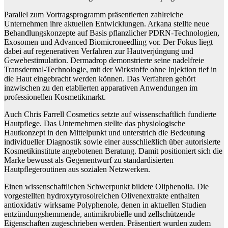
Parallel zum Vortragsprogramm präsentierten zahlreiche
Unternehmen ihre aktuellen Entwicklungen. Arkana stellte neue
Behandlungskonzepte auf Basis pflanzlicher PDRN-Technologien,
Exosomen und Advanced Biomicroneedling vor. Der Fokus liegt
dabei auf regenerativen Verfahren zur Hautverjüngung und
Gewebestimulation. Dermadrop demonstrierte seine nadelfreie
Transdermal-Technologie, mit der Wirkstoffe ohne Injektion tief in
die Haut eingebracht werden können. Das Verfahren gehört
inzwischen zu den etablierten apparativen Anwendungen im
professionellen Kosmetikmarkt.
Auch Chris Farrell Cosmetics setzte auf wissenschaftlich fundierte
Hautpflege. Das Unternehmen stellte das physiologische
Hautkonzept in den Mittelpunkt und unterstrich die Bedeutung
individueller Diagnostik sowie einer ausschließlich über autorisierte
Kosmetikinstitute angebotenen Beratung. Damit positioniert sich die
Marke bewusst als Gegenentwurf zu standardisierten
Hautpflegeroutinen aus sozialen Netzwerken.
Einen wissenschaftlichen Schwerpunkt bildete Oliphenolia. Die
vorgestellten hydroxytyrosolreichen Olivenextrakte enthalten
antioxidativ wirksame Polyphenole, denen in aktuellen Studien
entzündungshemmende, antimikrobielle und zellschützende
Eigenschaften zugeschrieben werden. Präsentiert wurden zudem