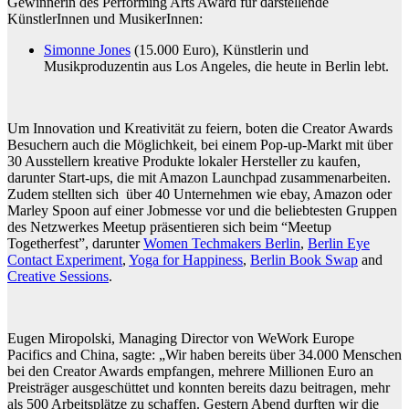
Gewinnerin des Performing Arts Award für darstellende
KünstlerInnen und MusikerInnen:
Simonne Jones
(15.000 Euro), Künstlerin und
Musikproduzentin aus Los Angeles, die heute in Berlin lebt.
Um Innovation und Kreativität zu feiern, boten die Creator Awards
Besuchern auch die Möglichkeit, bei einem Pop-up-Markt mit über
30 Ausstellern kreative Produkte lokaler Hersteller zu kaufen,
darunter Start-ups, die mit Amazon Launchpad zusammenarbeiten.
Zudem stellten sich über 40 Unternehmen wie ebay, Amazon oder
Marley Spoon auf einer Jobmesse vor und die beliebtesten Gruppen
des Netzwerkes Meetup präsentieren sich beim “Meetup
Togetherfest”, darunter
Women Techmakers Berlin
,
Berlin Eye
Contact Experiment
,
Yoga for Happiness
,
Berlin Book Swap
and
Creative Sessions
.
Eugen Miropolski, Managing Director von WeWork Europe
Pacifics and China, sagte: „Wir haben bereits über 34.000 Menschen
bei den Creator Awards empfangen, mehrere Millionen Euro an
Preisträger ausgeschüttet und konnten bereits dazu beitragen, mehr
als 500 Arbeitsplätze zu schaffen. Gestern Abend durften wir die