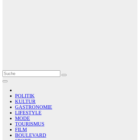
Le Matin
AGENCE DE PRESSE
POLITIK
KULTUR
GASTRONOMIE
LIFESTYLE
MODE
TOURISMUS
FILM
BOULEVARD