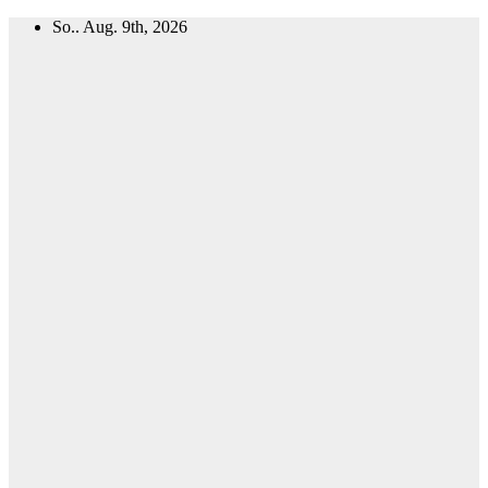
Zum
So.. Aug. 9th, 2026
Inhalt
springen