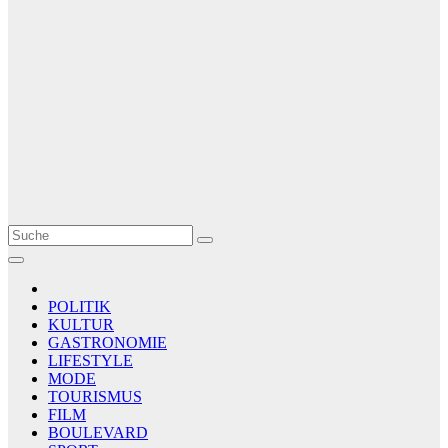
Le Matin
AGENCE DE PRESSE
POLITIK
KULTUR
GASTRONOMIE
LIFESTYLE
MODE
TOURISMUS
FILM
BOULEVARD