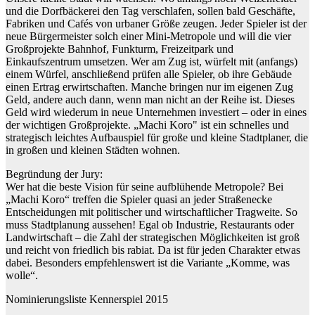
und die Dorfbäckerei den Tag verschlafen, sollen bald Geschäfte,
Fabriken und Cafés von urbaner Größe zeugen. Jeder Spieler ist der
neue Bürgermeister solch einer Mini-Metropole und will die vier
Großprojekte Bahnhof, Funkturm, Freizeitpark und
Einkaufszentrum umsetzen. Wer am Zug ist, würfelt mit (anfangs)
einem Würfel, anschließend prüfen alle Spieler, ob ihre Gebäude
einen Ertrag erwirtschaften. Manche bringen nur im eigenen Zug
Geld, andere auch dann, wenn man nicht an der Reihe ist. Dieses
Geld wird wiederum in neue Unternehmen investiert – oder in eines
der wichtigen Großprojekte. „Machi Koro" ist ein schnelles und
strategisch leichtes Aufbauspiel für große und kleine Stadtplaner, die
in großen und kleinen Städten wohnen.
Begründung der Jury:
Wer hat die beste Vision für seine aufblühende Metropole? Bei
„Machi Koro“ treffen die Spieler quasi an jeder Straßenecke
Entscheidungen mit politischer und wirtschaftlicher Tragweite. So
muss Stadtplanung aussehen! Egal ob Industrie, Restaurants oder
Landwirtschaft – die Zahl der strategischen Möglichkeiten ist groß
und reicht von friedlich bis rabiat. Da ist für jeden Charakter etwas
dabei. Besonders empfehlenswert ist die Variante „Komme, was
wolle“.
Nominierungsliste Kennerspiel 2015