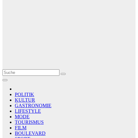
Le Matin
AGENCE DE PRESSE
POLITIK
KULTUR
GASTRONOMIE
LIFESTYLE
MODE
TOURISMUS
FILM
BOULEVARD