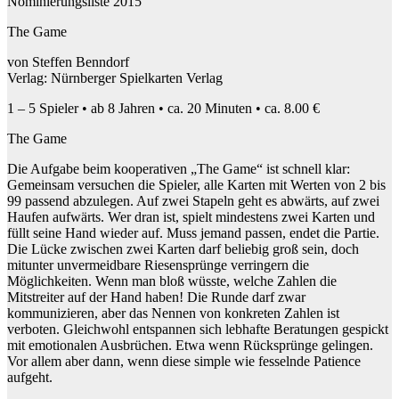
Nominierungsliste 2015
The Game
von Steffen Benndorf
Verlag: Nürnberger Spielkarten Verlag
1 – 5 Spieler • ab 8 Jahren • ca. 20 Minuten • ca. 8.00 €
The Game
Die Aufgabe beim kooperativen „The Game“ ist schnell klar:
Gemeinsam versuchen die Spieler, alle Karten mit Werten von 2 bis
99 passend abzulegen. Auf zwei Stapeln geht es abwärts, auf zwei
Haufen aufwärts. Wer dran ist, spielt mindestens zwei Karten und
füllt seine Hand wieder auf. Muss jemand passen, endet die Partie.
Die Lücke zwischen zwei Karten darf beliebig groß sein, doch
mitunter unvermeidbare Riesensprünge verringern die
Möglichkeiten. Wenn man bloß wüsste, welche Zahlen die
Mitstreiter auf der Hand haben! Die Runde darf zwar
kommunizieren, aber das Nennen von konkreten Zahlen ist
verboten. Gleichwohl entspannen sich lebhafte Beratungen gespickt
mit emotionalen Ausbrüchen. Etwa wenn Rücksprünge gelingen.
Vor allem aber dann, wenn diese simple wie fesselnde Patience
aufgeht.