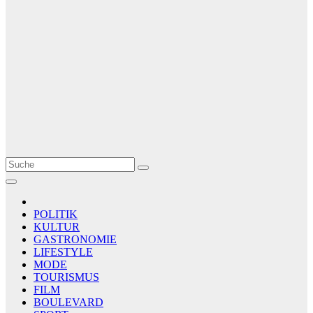
Le Matin
AGENCE DE PRESSE
POLITIK
KULTUR
GASTRONOMIE
LIFESTYLE
MODE
TOURISMUS
FILM
BOULEVARD