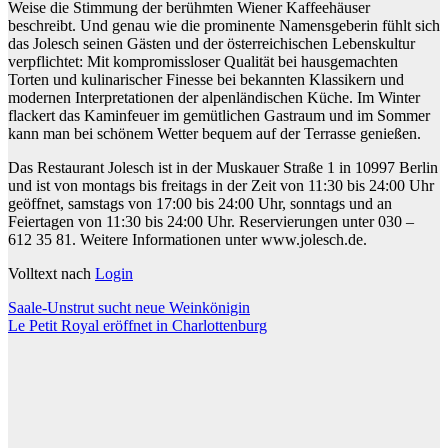
Weise die Stimmung der berühmten Wiener Kaffeehäuser
beschreibt. Und genau wie die prominente Namensgeberin fühlt sich
das Jolesch seinen Gästen und der österreichischen Lebenskultur
verpflichtet: Mit kompromissloser Qualität bei hausgemachten
Torten und kulinarischer Finesse bei bekannten Klassikern und
modernen Interpretationen der alpenländischen Küche. Im Winter
flackert das Kaminfeuer im gemütlichen Gastraum und im Sommer
kann man bei schönem Wetter bequem auf der Terrasse genießen.
Das Restaurant Jolesch ist in der Muskauer Straße 1 in 10997 Berlin
und ist von montags bis freitags in der Zeit von 11:30 bis 24:00 Uhr
geöffnet, samstags von 17:00 bis 24:00 Uhr, sonntags und an
Feiertagen von 11:30 bis 24:00 Uhr. Reservierungen unter 030 –
612 35 81. Weitere Informationen unter www.jolesch.de.
Volltext nach
Login
Beitragsnavigation
Saale-Unstrut sucht neue Weinkönigin
Le Petit Royal eröffnet in Charlottenburg