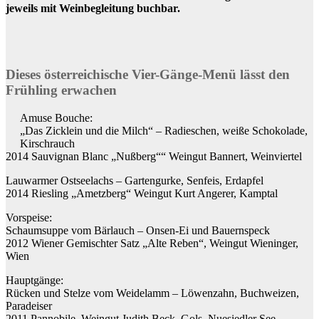
jeweils mit Weinbegleitung buchbar.
Dieses österreichische Vier-Gänge-Menü lässt den
Frühling erwachen
Amuse Bouche:
„Das Zicklein und die Milch“ – Radieschen, weiße Schokolade,
Kirschrauch
2014 Sauvignan Blanc „Nußberg““ Weingut Bannert, Weinviertel
Lauwarmer Ostseelachs – Gartengurke, Senfeis, Erdapfel
2014 Riesling „Ametzberg“ Weingut Kurt Angerer, Kamptal
Vorspeise:
Schaumsuppe vom Bärlauch – Onsen-Ei und Bauernspeck
2012 Wiener Gemischter Satz „Alte Reben“, Weingut Wieninger,
Wien
Hauptgänge:
Rücken und Stelze vom Weidelamm – Löwenzahn, Buchweizen,
Paradeiser
2011 Pannobile, Weingut Judith Beck, Gols, Nuesiedler See