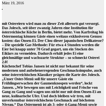
März 19, 2016
mit Ostereiern wird man zu dieser Zeit allerorts gut versorgt.
Das Jolesch, seit über zwanzig Jahren eine Institution für
österreichische Küche in Berlin, bietet mehr. Von Karfreitag bis
Ostermontag können Gäste einen weitaus exklusiveren Genuss
kosten: das Onsen-Ei. Der Clou dieser japanischen Delikatesse?
– Die spezielle Gar-Methode: Für etwa 4 Stunden werden die
Eier bei knapp unter 70 Grad gegart, um ein Stocken des
Eiklars zu vermeiden. Dadurch erhält jedes Ei eine
gleichmäßige und wachszarte Struktur – so schmeckt Osterei
2.0!
Küchenchef Tobias Jansen ist nicht nur bekannt für seine
modernen und aufsehenerregenden Geschmacksimpulse, auch
seine österreichischen Klassiker prägen die Karte des Jolesch.
„Unser Oster-Menü soll für unsere Gäste ein
Frühlingserwachen der Gaumenknospen werden“, lockt
Jansen. „Wir bewegen uns mit Leichtigkeit und Frische von
Gang zu Gang und wagen uns nicht nur mit dem Onsen-Ei an
neue, kulinarische Ufer. Und doch bleiben wir treu, mit
unverkennbar österreichischem Geschmack auf höchstem
Niveau.“ Das Ostermenü ist als 3- oder 4-Gang-Menü sowie