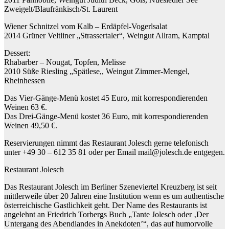
Zweigelt/Blaufränkisch/St. Laurent
Wiener Schnitzel vom Kalb – Erdäpfel-Vogerlsalat
2014 Grüner Veltliner „Strassertaler“, Weingut Allram, Kamptal
Dessert:
Rhabarber – Nougat, Topfen, Melisse
2010 Süße Riesling „Spätlese,, Weingut Zimmer-Mengel,
Rheinhessen
Das Vier-Gänge-Menü kostet 45 Euro, mit korrespondierenden
Weinen 63 €.
Das Drei-Gänge-Menü kostet 36 Euro, mit korrespondierenden
Weinen 49,50 €.
Reservierungen nimmt das Restaurant Jolesch gerne telefonisch
unter +49 30 – 612 35 81 oder per Email mail@jolesch.de entgegen.
Restaurant Jolesch
Das Restaurant Jolesch im Berliner Szeneviertel Kreuzberg ist seit
mittlerweile über 20 Jahren eine Institution wenn es um authentische
österreichische Gastlichkeit geht. Der Name des Restaurants ist
angelehnt an Friedrich Torbergs Buch „Tante Jolesch oder ‚Der
Untergang des Abendlandes in Anekdoten’“, das auf humorvolle