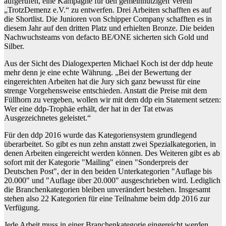
aufgerufen, eine Kampagne für den gemeinnützigen Verein
„TrotzDemenz e.V.“ zu entwerfen. Drei Arbeiten schafften es auf
die Shortlist. Die Junioren von Schipper Company schafften es in
diesem Jahr auf den dritten Platz und erhielten Bronze. Die beiden
Nachwuchsteams von defacto BE/ONE sicherten sich Gold und
Silber.
Aus der Sicht des Dialogexperten Michael Koch ist der ddp heute
mehr denn je eine echte Währung. „Bei der Bewertung der
eingereichten Arbeiten hat die Jury sich ganz bewusst für eine
strenge Vorgehensweise entschieden. Anstatt die Preise mit dem
Füllhorn zu vergeben, wollen wir mit dem ddp ein Statement setzen:
Wer eine ddp-Trophäe erhält, der hat in der Tat etwas
Ausgezeichnetes geleistet.“
Für den ddp 2016 wurde das Kategoriensystem grundlegend
überarbeitet. So gibt es nun zehn anstatt zwei Spezialkategorien, in
denen Arbeiten eingereicht werden können. Des Weiteren gibt es ab
sofort mit der Kategorie "Mailing" einen "Sonderpreis der
Deutschen Post", der in den beiden Unterkategorien "Auflage bis
20.000" und "Auflage über 20.000" ausgeschrieben wird. Lediglich
die Branchenkategorien bleiben unverändert bestehen. Insgesamt
stehen also 22 Kategorien für eine Teilnahme beim ddp 2016 zur
Verfügung.
Jede Arbeit muss in einer Branchenkategorie eingereicht werden