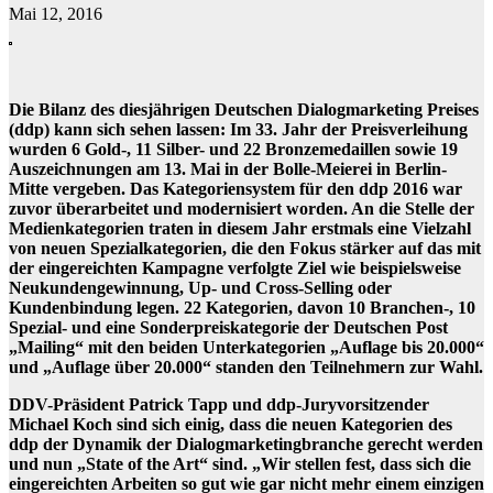
Mai 12, 2016
Die Bilanz des diesjährigen Deutschen Dialogmarketing Preises
(ddp) kann sich sehen lassen: Im 33. Jahr der Preisverleihung
wurden 6 Gold-, 11 Silber- und 22 Bronzemedaillen sowie 19
Auszeichnungen am 13. Mai in der Bolle-Meierei in Berlin-
Mitte vergeben. Das Kategoriensystem für den ddp 2016 war
zuvor überarbeitet und modernisiert worden. An die Stelle der
Medienkategorien traten in diesem Jahr erstmals eine Vielzahl
von neuen Spezialkategorien, die den Fokus stärker auf das mit
der eingereichten Kampagne verfolgte Ziel wie beispielsweise
Neukundengewinnung, Up- und Cross-Selling oder
Kundenbindung legen. 22 Kategorien, davon 10 Branchen-, 10
Spezial- und eine Sonderpreiskategorie der Deutschen Post
„Mailing“ mit den beiden Unterkategorien „Auflage bis 20.000“
und „Auflage über 20.000“ standen den Teilnehmern zur Wahl.
DDV-Präsident Patrick Tapp und ddp-Juryvorsitzender
Michael Koch sind sich einig, dass die neuen Kategorien des
ddp der Dynamik der Dialogmarketingbranche gerecht werden
und nun „State of the Art“ sind. „Wir stellen fest, dass sich die
eingereichten Arbeiten so gut wie gar nicht mehr einem einzigen