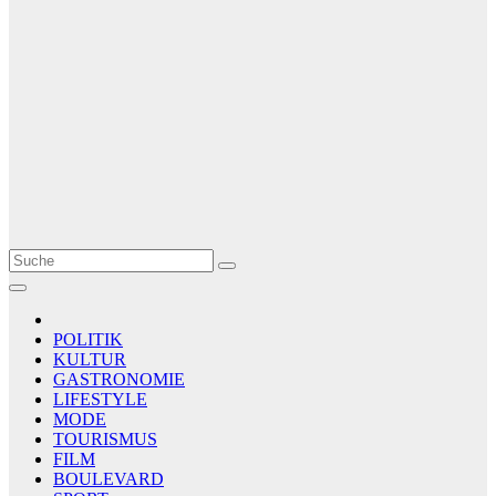
Le Matin
AGENCE DE PRESSE
POLITIK
KULTUR
GASTRONOMIE
LIFESTYLE
MODE
TOURISMUS
FILM
BOULEVARD