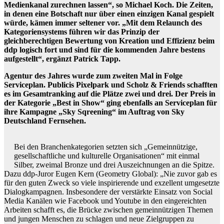
Medienkanal zurechnen lassen“, so Michael Koch. Die Zeiten,
in denen eine Botschaft nur über einen einzigen Kanal gespielt
würde, kämen immer seltener vor. „Mit dem Relaunch des
Kategoriensystems führen wir das Prinzip der
gleichberechtigen Bewertung von Kreation und Effizienz beim
ddp logisch fort und sind für die kommenden Jahre bestens
aufgestellt“, ergänzt Patrick Tapp.
Agentur des Jahres wurde zum zweiten Mal in Folge
Serviceplan. Publicis Pixelpark und Scholz & Friends schafften
es im Gesamtranking auf die Plätze zwei und drei. Der Preis in
der Kategorie „Best in Show“ ging ebenfalls an Serviceplan für
ihre Kampagne „Sky Sqreening“ im Auftrag von Sky
Deutschland Fernsehen.
Bei den Branchenkategorien setzten sich „Gemeinnützige,
gesellschaftliche und kulturelle Organisationen“ mit einmal
Silber, zweimal Bronze und drei Auszeichnungen an die Spitze.
Dazu ddp-Juror Eugen Kern (Geometry Global): „Nie zuvor gab es
für den guten Zweck so viele inspirierende und exzellent umgesetzte
Dialogkampagnen. Insbesondere der verstärkte Einsatz von Social
Media Kanälen wie Facebook und Youtube in den eingereichten
Arbeiten schafft es, die Brücke zwischen gemeinnützigen Themen
und jungen Menschen zu schlagen und neue Zielgruppen zu