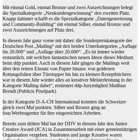
Mit einmal Gold, einmal Bronze und zwei Auszeichnungen belegt
die Spezialkategorie „Neukundengewinnung“ den zweiten Platz.
Knapp dahinter schafft es die Spezialkategorie „Datengenerierung
und Community-Building“ mit einmal Silber, einmal Bronze und
zwei Auszeichnungen auf Platz drei.
In diesem Jahr ganz vorne mit dabei: die Sonderpreiskategorie der
Deutschen Post „Mailing“ mit den beiden Unterkategorien „Auflage
bis 20.000“ und „Auflage über 20.000“. „Es ist immer wieder
erstaunlich, mit welchen fantastischen neuen Ideen dieses Medium
beim ddp punktet. Auch in diesem Jahr gingen die Mailings weit
über den reinen Einsatz von Papier hinaus: von goldenen
Rettungsfolien über Türstopper bis hin zu kleinen Rezeptbüchern
war in diesem Jahr wieder alles an kreativer Meisterleistung in der
Kategorie Mailing dabei“, resümiert ddp-Jurymitglied Matthias
Berndt (Publicis Pixelpark).
In der Kategorie D-A-CH International konnten die Schweizer
gleich zwei Mal punkten. Silber und Bronze ging an
four.Werbeagentur für ihre eingereichten Arbeiten.
Bereits zum dritten Mal hat der DDV in diesem Jahr den Junior
Creative Award (JCA) in Zusammenarbeit mit einer gemeinnützigen
Organisation vergeben. Studenten und junge Kreative waren