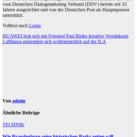
vom Deutschen Dialogmarketing Verband (DDV) bereits seit 33
Jahren ausgerichtet und von der Deutschen Post als Hauptsponsor
unterstützt.
Volltext nach
Login
Beitragsnavigation
HUAWEI holt sich mit Fotograf Paul Ripke kreative Verstärkung
Lufthansa präsentiert sich weltmeisterlich auf der ILA
Von
admin
Ähnliche Beiträge
TECHNIK
Wie Brandenburg seine historischen Parks retten will