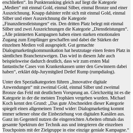
erschließen“. Im Punkteranking gleich auf liegt die Kategorie
„Medien“ mit einmal Gold, einmal Silber, einmal Bronze und einer
Auszeichnung. Knapp dahinter reiht sich mit einmal Gold, einmal
Silber und einer Auszeichnung die Kategorie
„Finanzdienstleistungen“ ein. Den dritten Platz belegt mit einmal
Silber und zwei Auszeichnungen die Kategorie „Dienstleistungen“.
„Alle prämierten Kampagnen haben einen starken emotionalen
Zugang zum Empfänger geschaffen und dabei die Stärken der
einzelnen Medien voll ausgespielt. Gut gemachte
Dialogmarketingkommunikation hat heutzutage einen festen Platz in
sämtlichen Branchenzweigen. Das wird in diesem Jahr auch
beispielsweise dadurch deutlich, dass wir zum ersten Mal
fantastische Cases von Krankenkassen unter den Gewinnern dabei
haben“, erklärt ddp-Jurymitglied Detlef Rump (rumpdialog).
Unter den Spezialkategorien führen „Innovative digitale
Anwendungen“ mit zweimal Gold, einmal Silber und zweimal
Bronze das Feld mit deutlichem Vorsprung an. Gleichzeitig ist es die
Kategorie in der die meisten Trophäen vergeben wurden. Michael
Koch kennt den Grund: „Das gute Abschneiden dieser Kategorie
spiegelt einen allgemeinen Trend wider: Dialogmarketing kommt
immer seltener ohne die Einbeziehung von digitalen Kanälen aus.
Ganz im Gegenteil nutzen die eingereichten Arbeiten oftmals das
gesamte Spektrum der Technik aus und integrieren die einzelnen
Touchpoints mit der Zielgruppe in eine einzige geniale Kampagne.“