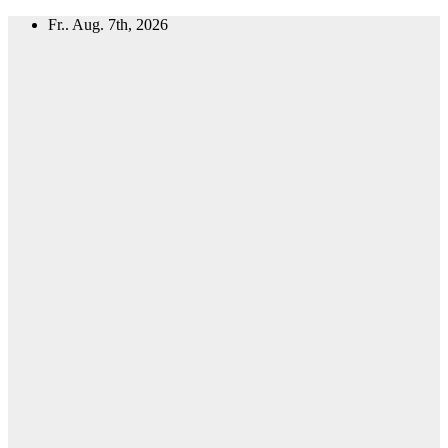
Zum
Fr.. Aug. 7th, 2026
Inhalt
springen