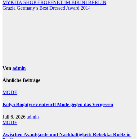
Beitragsnavigation
MYKITA SHOP ERÖFFNET IM BIKINI BERLIN
Grazia Germany’s Best Dressed Award 2014
Von
admin
Ähnliche Beiträge
MODE
Kolya Bogatyrev entwirft Mode gegen das Vergessen
Juli 6, 2026
admin
MODE
Zwischen Avantgarde und Nachhaltigkeit: Rebekka Ruétz in