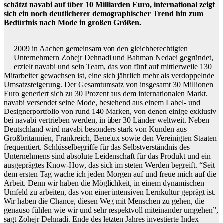
schätzt navabi auf über 10 Milliarden Euro, international zeigt
sich ein noch deutlicherer demographischer Trend hin zum
Bedürfnis nach Mode in großen Größen.
2009 in Aachen gemeinsam von den gleichberechtigten
Unternehmern Zohejr Dehnadi und Bahman Nedaei gegründet,
erzielt navabi und sein Team, das von fünf auf mittlerweile 130
Mitarbeiter gewachsen ist, eine sich jährlich mehr als verdoppelnde
Umsatzsteigerung. Der Gesamtumsatz von insgesamt 30 Millionen
Euro generiert sich zu 30 Prozent aus dem internationalen Markt.
navabi versendet seine Mode, bestehend aus einem Label- und
Designerportfolio von rund 140 Marken, von denen einige exklusiv
bei navabi vertrieben werden, in über 30 Länder weltweit. Neben
Deutschland wird navabi besonders stark von Kunden aus
Großbritannien, Frankreich, Benelux sowie den Vereinigten Staaten
frequentiert. Schlüsselbegriffe für das Selbstverständnis des
Unternehmens sind absolute Leidenschaft für das Produkt und ein
ausgeprägtes Know-How, das sich im steten Werden begreift. “Seit
dem ersten Tag wache ich jeden Morgen auf und freue mich auf die
Arbeit. Denn wir haben die Möglichkeit, in einem dynamischen
Umfeld zu arbeiten, das von einer intensiven Lernkultur geprägt ist.
Wir haben die Chance, diesen Weg mit Menschen zu gehen, die
genauso fühlen wie wir und sehr respektvoll miteinander umgehen”,
sagt Zohejr Dehnadi. Ende des letzten Jahres investierte Index