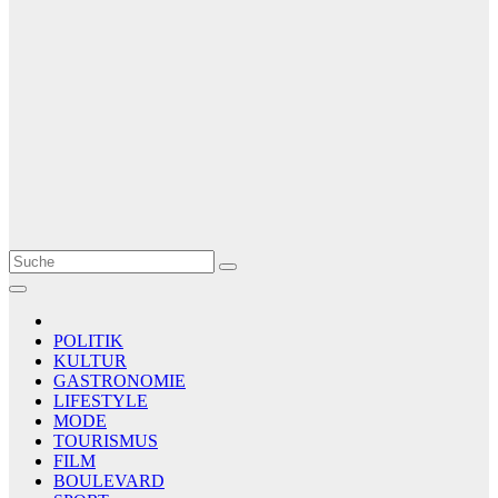
Le Matin
AGENCE DE PRESSE
POLITIK
KULTUR
GASTRONOMIE
LIFESTYLE
MODE
TOURISMUS
FILM
BOULEVARD