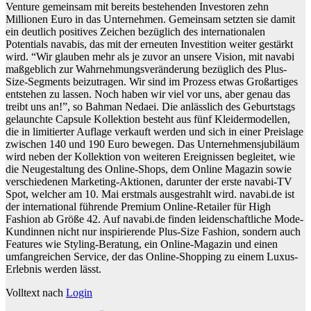
Venture gemeinsam mit bereits bestehenden Investoren zehn
Millionen Euro in das Unternehmen. Gemeinsam setzten sie damit
ein deutlich positives Zeichen bezüglich des internationalen
Potentials navabis, das mit der erneuten Investition weiter gestärkt
wird. “Wir glauben mehr als je zuvor an unsere Vision, mit navabi
maßgeblich zur Wahrnehmungsveränderung bezüglich des Plus-
Size-Segments beizutragen. Wir sind im Prozess etwas Großartiges
entstehen zu lassen. Noch haben wir viel vor uns, aber genau das
treibt uns an!”, so Bahman Nedaei. Die anlässlich des Geburtstags
gelaunchte Capsule Kollektion besteht aus fünf Kleidermodellen,
die in limitierter Auflage verkauft werden und sich in einer Preislage
zwischen 140 und 190 Euro bewegen. Das Unternehmensjubiläum
wird neben der Kollektion von weiteren Ereignissen begleitet, wie
die Neugestaltung des Online-Shops, dem Online Magazin sowie
verschiedenen Marketing-Aktionen, darunter der erste navabi-TV
Spot, welcher am 10. Mai erstmals ausgestrahlt wird. navabi.de ist
der international führende Premium Online-Retailer für High
Fashion ab Größe 42. Auf navabi.de finden leidenschaftliche Mode-
Kundinnen nicht nur inspirierende Plus-Size Fashion, sondern auch
Features wie Styling-Beratung, ein Online-Magazin und einen
umfangreichen Service, der das Online-Shopping zu einem Luxus-
Erlebnis werden lässt.
Volltext nach
Login