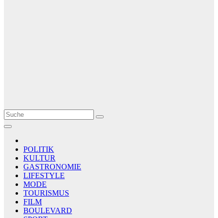
Le Matin
AGENCE DE PRESSE
POLITIK
KULTUR
GASTRONOMIE
LIFESTYLE
MODE
TOURISMUS
FILM
BOULEVARD