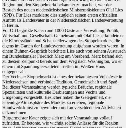
Region und den Stoppelmarkt
bekannter
zu
m
ach
en
,
war der
B
es
u
ch
de
s
neuen niedersächsischen Ministerpräsidenten Olaf Lies
(SPD). Für Lies markierte dies zugleich seinen ersten offiziellen
Auftritt als Landesvater
in
d
er
N
i
ede
r
sächsischen
Landesvertretung
in Berlin.
Vor Ort
begrüßte Kater rund 1000 Gäste aus Verwaltung, Politik,
Wirtschaft und Gesellschaft.
G
e
mein
s
am
mit
Olaf
Lies
erkundete er
die Kirmesstände und
S
ch
a
u
st
e
llerwage
n
des
Stopp
e
lmarkt
e
s, die
eigens
im Garten der Landesvertretung aufgebaut
worden
waren.
I
n
ei
ne
m Bühnen-
G
e
sp
r
äch
berichtete Lies
auch
von
s
einem
A
u
s
t
au
sch
mit Bundeskanzler Friedrich Merz am
V
ora
bend. Merz
b
e
fand
sich
zu diesem Zeitpunkt bereits
au
f
dem
W
e
g
nach Washington, wo er
einem
mit Spannung erwarteten
T
r
e
ffen
im Weißen Haus
entge
ge
n
s
ah
.
Der Vechtaer Stoppelmarkt ist eines der bekanntesten Volksfeste in
Niedersachsen und verbindet Tradition, Gemeinschaft und Spaß.
Bei dieser Veranstaltung werden typische Bräuche, regionale
Spezialitäten und kulturelle Darbietungen aus Vechta und
Umgebung vorgestellt. Besucher haben die Gelegenheit, die
lebendige Atmosphäre des Marktes zu erleben, regionale
Handwerkskunst zu bewundern und an verschiedenen Aktivitäten
teilzunehmen.
Bü
r
germeister
Kater zeigte sich mit der Veranstaltung
v
o
llauf
z
ufr
iede
n
.
Er
b
e
t
ont
e
,
w
i
e wichti
g
solche Anlässe
für die Region