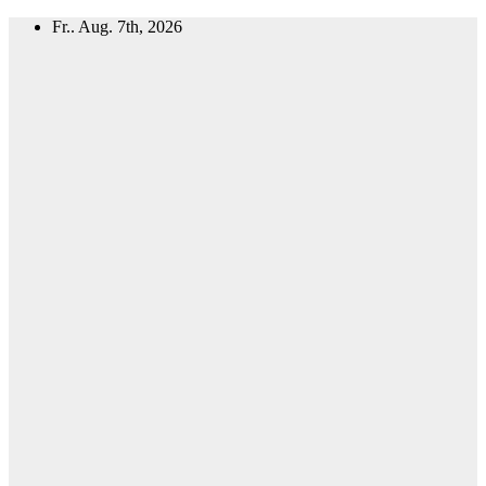
Zum
Fr.. Aug. 7th, 2026
Inhalt
springen