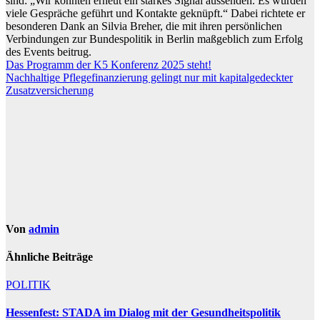
sind: „Wir konnten erneut ein starkes Signal
aussenden. Es wurde
n
viele Gespräche geführt und Kontakte geknüpft
.
“
D
a
b
e
i
richtete
er
b
eso
nd
ere
n
D
a
n
k a
n Silvia Breher, die
m
i
t
ih
r
e
n
p
e
rsö
n
lich
e
n
Verbindungen
zur Bundespolitik in Berlin m
a
ß
g
eb
lich
zum Erfolg
d
e
s Events beitrug
.
Beitragsnavigation
Das Programm der K5 Konferenz 2025 steht!
Nachhaltige Pflegefinanzierung gelingt nur mit kapitalgedeckter
Zusatzversicherung
Von
admin
Ähnliche Beiträge
POLITIK
Hessenfest: STADA im Dialog mit der Gesundheitspolitik