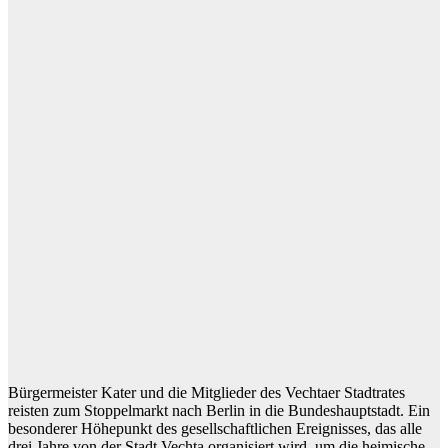
Bürgermeister Kater und die Mitglieder des Vechtaer Stadtrates
re
iste
n zum Stoppelmarkt nach Berlin in die Bundeshauptstadt
.
E
i
n
be
son
d
e
r
er
H
ö
he
pu
n
k
t
d
es
ges
e
ll
sch
a
ftlich
en
E
r
ei
g
nis
s
es
,
das
a
ll
e
dr
e
i Ja
h
r
e
vo
n d
e
r
Stadt Vechta
org
a
ni
si
e
rt
w
i
rd, um die heimische