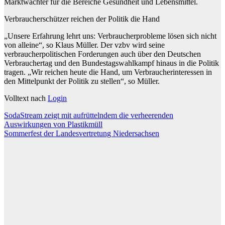
Marktwächter für die Bereiche Gesundheit und Lebensmittel.
Verbraucherschützer reichen der Politik die Hand
„Unsere Erfahrung lehrt uns: Verbraucherprobleme lösen sich nicht
von alleine“, so Klaus Müller. Der vzbv wird seine
verbraucherpolitischen Forderungen auch über den Deutschen
Verbrauchertag und den Bundestagswahlkampf hinaus in die Politik
tragen. „Wir reichen heute die Hand, um Verbraucherinteressen in
den Mittelpunkt der Politik zu stellen“, so Müller.
Volltext nach
Login
Beitragsnavigation
SodaStream zeigt mit aufrüttelndem die verheerenden
Auswirkungen von Plastikmüll
Sommerfest der Landesvertretung Niedersachsen