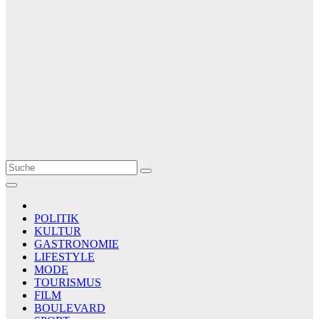
Le Matin
AGENCE DE PRESSE
POLITIK
KULTUR
GASTRONOMIE
LIFESTYLE
MODE
TOURISMUS
FILM
BOULEVARD