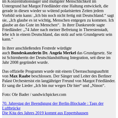
im Konzentrationslager und mutigster Menschlichkeit im
Untergrund hat Margot Friedländer eine Haltung entwickelt, die
gerade in diesen wieder so wütend polarisierten Zeiten jedem
Vorbild sein kann: „Ich bin noch nicht fertig mit Deutschland.“ sagt
sie, „Ich glaube es ist wichtig, Menschen entgegen zu kommen. Ich
glaube an das Gute im Menschen“. In ihrer Dankesrede sagte
Friedländer: „74 Jahre nach meiner Befreiung in Theresienstadt,
lebe ich in einem Deutschland, das stolz auf sein Grundgesetz sein
kann.“
In ihrer anschließenden Festrede würdigte
auch
Bundeskanzlerin Dr. Angela Merkel
das Grundgesetz. Sie
ist Schirmherrin der Deutschlandstiftung Integration, seit diese im
Jahr 2008 gegründet wurde.
Das offizielle Programm wurde mit einem Überraschungsauftritt
von
Max Raabe
beschlossen. Der Sänger und Leiter des Berliner
Palast Orchestersist ein langjähriger Freund von Margot Friedländer.
Er sang die Lieder „Ich bin nur wegen Dir hier“ und „Ninon“.
Foto: Ole Bader / sandwichpicker.com
Beitragsnavigation
70. Jahrestag der Beendigung der Berlin-Blockade : Tags der
Luftbrücke
Die Kita des Jahres 2019 kommt aus Eppertshausen