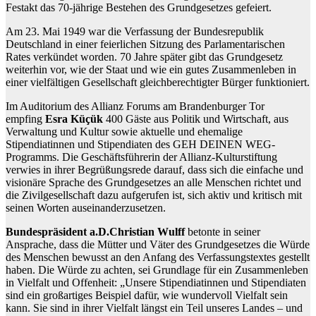
Festakt das 70-jährige Bestehen des Grundgesetzes gefeiert.
Am 23. Mai 1949 war die Verfassung der Bundesrepublik
Deutschland in einer feierlichen Sitzung des Parlamentarischen
Rates verkündet worden. 70 Jahre später gibt das Grundgesetz
weiterhin vor, wie der Staat und wie ein gutes Zusammenleben in
einer vielfältigen Gesellschaft gleichberechtigter Bürger funktioniert.
Im Auditorium des Allianz Forums am Brandenburger Tor
empfing
Esra Küçük
400 Gäste aus Politik und Wirtschaft, aus
Verwaltung und Kultur sowie aktuelle und ehemalige
Stipendiatinnen und Stipendiaten des GEH DEINEN WEG-
Programms. Die Geschäftsführerin der Allianz-Kulturstiftung
verwies in ihrer Begrüßungsrede darauf, dass sich die einfache und
visionäre Sprache des Grundgesetzes an alle Menschen richtet und
die Zivilgesellschaft dazu aufgerufen ist, sich aktiv und kritisch mit
seinen Worten auseinanderzusetzen.
Bundespräsident a.D.
Christian Wulff
betonte in seiner
Ansprache, dass die Mütter und Väter des Grundgesetzes die Würde
des Menschen bewusst an den Anfang des Verfassungstextes gestellt
haben. Die Würde zu achten, sei Grundlage für ein Zusammenleben
in Vielfalt und Offenheit: „Unsere Stipendiatinnen und Stipendiaten
sind ein großartiges Beispiel dafür, wie wundervoll Vielfalt sein
kann. Sie sind in ihrer Vielfalt längst ein Teil unseres Landes – und