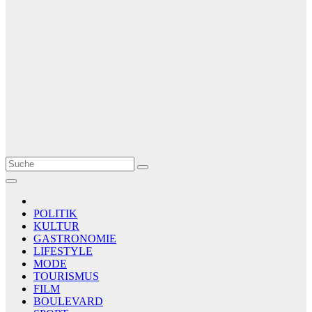
Le Matin
AGENCE DE PRESSE
POLITIK
KULTUR
GASTRONOMIE
LIFESTYLE
MODE
TOURISMUS
FILM
BOULEVARD