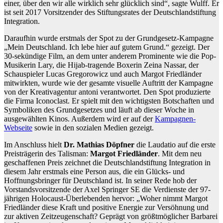
einer, über den wir alle wirklich sehr glücklich sind“, sagte Wulff. Er
ist seit 2017 Vorsitzender des Stiftungsrates der Deutschlandstiftung
Integration.
Daraufhin wurde erstmals der Spot zu der Grundgesetz-Kampagne
„Mein Deutschland. Ich lebe hier auf gutem Grund.“ gezeigt. Der
30-sekündige Film, an dem unter anderem Prominente wie die Pop-
Musikerin Lary, die Hijab-tragende Boxerin Zeina Nassar, der
Schauspieler Lucas Gregorowicz und auch Margot Friedländer
mitwirkten, wurde wie der gesamte visuelle Auftritt der Kampagne
von der Kreativagentur antoni verantwortet. Den Spot produzierte
die Firma Iconoclast. Er spielt mit den wichtigsten Botschaften und
Symboliken des Grundgesetzes und läuft ab dieser Woche in
ausgewählten Kinos. Außerdem wird er auf der
Kampagnen-
Webseite
sowie in den sozialen Medien gezeigt.
Im Anschluss hielt
Dr. Mathias Döpfner
die Laudatio auf die erste
Preisträgerin des Talisman:
Margot Friedländer
. Mit dem neu
geschaffenen Preis zeichnet die Deutschlandstiftung Integration in
diesem Jahr erstmals eine Person aus, die ein Glücks- und
Hoffnungsbringer für Deutschland ist. In seiner Rede hob der
Vorstandsvorsitzende der Axel Springer SE die Verdienste der 97-
jährigen Holocaust-Überlebenden hervor: „Woher nimmt Margot
Friedländer diese Kraft und positive Energie zur Versöhnung und
zur aktiven Zeitzeugenschaft? Geprägt von größtmöglicher Barbarei