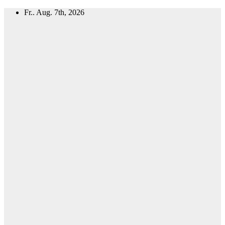
Zum
Fr.. Aug. 7th, 2026
Inhalt
springen