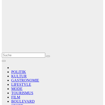
Le Matin
AGENCE DE PRESSE
POLITIK
KULTUR
GASTRONOMIE
LIFESTYLE
MODE
TOURISMUS
FILM
BOULEVARD