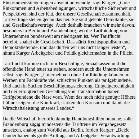
Einkommenssteigerungen absolut notwendig, sagt Karger: „Gute
Einkommen und Arbeitsbedingungen, wirtschaftliche Sicherheit und
Perspektiven sind der Kitt, der unsere Gesellschaft zusammenhält.
Tarifverträge stellen genau das her. Sie sind gelebte Demokratie, sie
sind Gesellschaftsverträge. Auch deshalb brauchen wir mehr davon,
besonders in Berlin und Brandenburg, wo die Tarifbindung von
Unternehmen bundesweit am niedrigsten ist. Wer Tarifflucht
betreibt, spaltet die Gesellschaft. Das stärkt Rechtspopulisten und
Demokratiefeinde, und das dürfen wir uns nicht länger leisten“,
nimmt Karger Arbeitgeber und Politik gleichermaßen in die Pflicht.
Tarifflucht komme nicht nur Beschäftigte, Sozialkassen und die
öffentliche Hand teuer zu stehen, sondern auch die Unternehmen
selbst, sagt Karger: „Unternehmen ohne Tarifbindung können im
Werben um Fachkräfte viel schlechter Punkten als tarifgebundene.
Und auch in Sachen Beschäftigungssicherung, Entgeltgerechtigkeit
und der erfolgreichen Gestaltung von Transformation haben
Tarifgebundene die Nase vorn. Wem das noch nicht genügt: Höhere
Löhne steigern die Kaufkraft, stärken den Konsum und damit die
Wirtschaftsleistung unseres Landes.“
Da die Wirtschaft hier offenkundig Handlungshilfen brauche, solle
Brandenburg zügig mindestens die Tariftreue im Vergabegesetz
umsetzen, analog zum Vorbild aus Berlin, fordert Karger: „Beide
Länder haben als große Auftrag- und Arbeitgeber Verantwortung