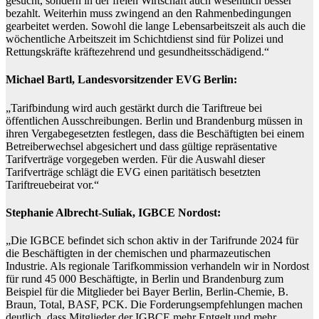
gesucht, sondern in der freien Wirtschaft auch wesentlich besser
bezahlt. Weiterhin muss zwingend an den Rahmenbedingungen
gearbeitet werden. Sowohl die lange Lebensarbeitszeit als auch die
wöchentliche Arbeitszeit im Schichtdienst sind für Polizei und
Rettungskräfte kräftezehrend und gesundheitsschädigend.“
Michael Bartl, Landesvorsitzender EVG Berlin:
„Tarifbindung wird auch gestärkt durch die Tariftreue bei
öffentlichen Ausschreibungen. Berlin und Brandenburg müssen in
ihren Vergabegesetzten festlegen, dass die Beschäftigten bei einem
Betreiberwechsel abgesichert und dass gültige repräsentative
Tarifverträge vorgegeben werden. Für die Auswahl dieser
Tarifverträge schlägt die EVG einen paritätisch besetzten
Tariftreuebeirat vor.“
Stephanie Albrecht-Suliak, IGBCE Nordost:
„Die IGBCE befindet sich schon aktiv in der Tarifrunde 2024 für
die Beschäftigten in der chemischen und pharmazeutischen
Industrie. Als regionale Tarifkommission verhandeln wir in Nordost
für rund 45 000 Beschäftigte, in Berlin und Brandenburg zum
Beispiel für die Mitglieder bei Bayer Berlin, Berlin-Chemie, B.
Braun, Total, BASF, PCK. Die Forderungsempfehlungen machen
deutlich, dass Mitglieder der IGBCE mehr Entgelt und mehr