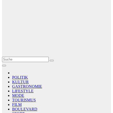
Le Matin
AGENCE DE PRESSE
POLITIK
KULTUR
GASTRONOMIE
LIFESTYLE
MODE
TOURISMUS
FILM
BOULEVARD