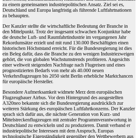
zu einem gemeinsamen industriepolitischen Ansatz. Ziel sei es,
Deutschland und Europa langfristig als führende Luftfahrtnationen
zu behaupten.
Der Kanzler stellte die wirtschaftliche Bedeutung der Branche in
den Mittelpunkt. Trotz der insgesamt schwachen Konjunktur habe
die deutsche Luft- und Raumfahrtindustrie im vergangenen Jahr
Rekordumsätze erzielt und mit rund 130.000 Beschäftigten einen
historischen Höchststand erreicht. Für die Bundesregierung ist dies
ein Beleg dafür, dass die Branche zu den wenigen Industriezweigen
gehört, die von globalen Wachstumstrends profitieren. Angesichts
einer weltweit steigenden Nachfrage nach Flugreisen und eines
prognostizierten Bedarfs von mehr als 40.000 neuen
Verkehrsflugzeugen bis 2050 sieht Berlin erhebliche Marktchancen
für europäische Hersteller.
Besondere Aufmerksamkeit widmete Merz dem europäischen
Flugzeugbauer Airbus. Vor dem Hintergrund des ausgestellten
A320neo bekannte sich die Bundesregierung ausdrücklich zur
weiteren Stärkung des europäischen Luftfahrtkonzerns. Der Kanzler
sprach sich dafür aus, die nächste Generation von Kurz- und
Mittelstreckenflugzeugen mit zentraler Programmverantwortung in
Deutschland zu entwickeln und zu produzieren. Damit verband er
industriepolitische Interessen mit dem Anspruch, Europas
technologische Eigenständigkeit gegenüber den Wettbewerbern aus