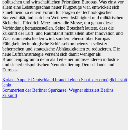
politischen und wirtschaftlichen Prioritäten Europas. Was einst vor
allem eine Leistungsschau neuer Flugzeuge war, entwickelt sich
zunehmend zu einem Forum für Fragen der technologischen
Souveränität, industriellen Wettbewerbsfähigkeit und militärischen
Sicherheit. Friedrich Merz nutzte die Messe, um genau diese
Verbindung herauszustellen. Seine Botschaft lautete, dass die
Zukunft der Luft- und Raumfahrt nicht allein über Innovation und
Wachstum entschieden wird, sondern ebenso über Europas
Fähigkeit, technologische Schlüsselkompetenzen selbst zu
beherrschen und strategische Abhängigkeiten zu reduzieren. Die
neue Luftfahrtstrategie versteht sich damit weniger als
Branchenprogramm denn als Teil einer umfassenderen industrie-
und sicherheitspolitischen Neuorientierung Deutschlands und
Europas.
Beitragsnavigation
Kolaks Appell: Deutschland braucht einen Staat, der ermöglicht statt
lenkt
Sommerfest der Berliner Sparkasse: Wegner skizziert Berlins
Zukunft