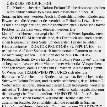
ÜBER DIE PRODUKTION
Die Kinderbücher der „Doktor Proktor“-Reihe des norwegischen
Kriminalbuchautors Jo Nesbø sind inzwischen in über 10
Sprachen übersetzt worden. Auch in Deutschland lieben Kinder und
Erwachsene die Abenteuer des verrückten Erfinders. Letztlich war
es nur eine Frage der Zeit, bis die abenteuerlichen Erlebnisse Doktor
Proktors für die Leinwand adaptiert wurden. Die
kinderfilmerfahrenen norwegischen Film- und Fernsehproduzenten
von MAIPO FILM hatten die Idee, das Drehbuch und auch bereits
einen Regisseur an ihrer Seite, um den ersten Teil der beliebten
Kinderbuchreise – DOKTOR PROKTORS PUPSPULVER – zu
realisieren. Auf ihrer Suche nach internationalen Partnern mussten
sie nicht lange suchen… Der Sohn der SENATOR FILM-
Produzentin Sonja Ewers las „Doktor Proktors Pupspulver" und war
so begeistert, dass er seiner Mutter immer wieder das Versprechen
abringen wollte, daraus einen Film zu machen. Als sie und Helmut
G. Weber von TRADEWIND PICTURES sich über die
literarischen Vorlieben ihrer Kinder austauschten, fiel bei beiden das
Stichwort Doktor Proktor, und es stellte sich heraus, dass Helmut G.
Weber schon seit drei Jahren mit diesem Buch liebäugelte, weil er es
mit seiner Tochter gelesen hatte. Ein weiterer Zufall ergab, dass nun
die norwegische Produktionsfirma MAIPO FILM auf der Suche
nach ausländischen Partnern war und die Berlinale die drei
zusammen brachte. So empfahlen sich die ebenfalls in Sachen
Kinderfilm erfahrenen deutschen Produzenten von TRADEWIND