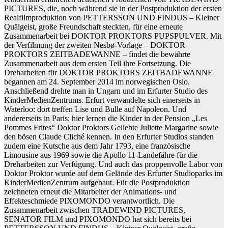
PICTURES, die, noch während sie in der Postproduktion der ersten
Realfilmproduktion von PETTERSSON UND FINDUS – Kleiner
Quälgeist, große Freundschaft steckten, für eine erneute
Zusammenarbeit bei DOKTOR PROKTORS PUPSPULVER. Mit
der Verfilmung der zweiten Nesbø-Vorlage – DOKTOR
PROKTORS ZEITBADEWANNE – findet die bewährte
Zusammenarbeit aus dem ersten Teil ihre Fortsetzung. Die
Dreharbeiten für DOKTOR PROKTORS ZEITBADEWANNE
begannen am 24. September 2014 im norwegischen Oslo.
Anschließend drehte man in Ungarn und im Erfurter Studio des
KinderMedienZentrums. Erfurt verwandelte sich einerseits in
Waterloo: dort treffen Lise und Bulle auf Napoleon. Und
andererseits in Paris: hier lernen die Kinder in der Pension „Les
Pommes Frites“ Doktor Proktors Geliebte Juliette Margarine sowie
den bösen Claude Cliché kennen. In den Erfurter Studios standen
zudem eine Kutsche aus dem Jahr 1793, eine französische
Limousine aus 1969 sowie die Apollo 11-Landefähre für die
Dreharbeiten zur Verfügung. Und auch das proppenvolle Labor von
Doktor Proktor wurde auf dem Gelände des Erfurter Studioparks im
KinderMedienZentrum aufgebaut. Für die Postproduktion
zeichneten erneut die Mitarbeiter der Animations- und
Effekteschmiede PIXOMONDO verantwortlich. Die
Zusammenarbeit zwischen TRADEWIND PICTURES,
SENATOR FILM und PIXOMONDO hat sich bereits bei