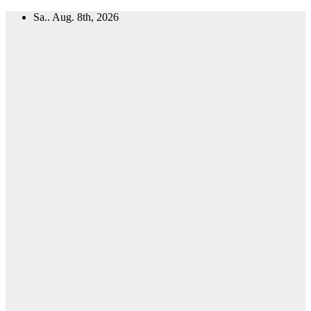
Zum
Sa.. Aug. 8th, 2026
Inhalt
springen