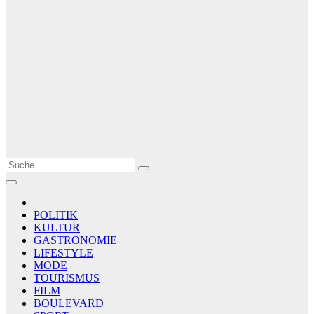
Le Matin
AGENCE DE PRESSE
POLITIK
KULTUR
GASTRONOMIE
LIFESTYLE
MODE
TOURISMUS
FILM
BOULEVARD