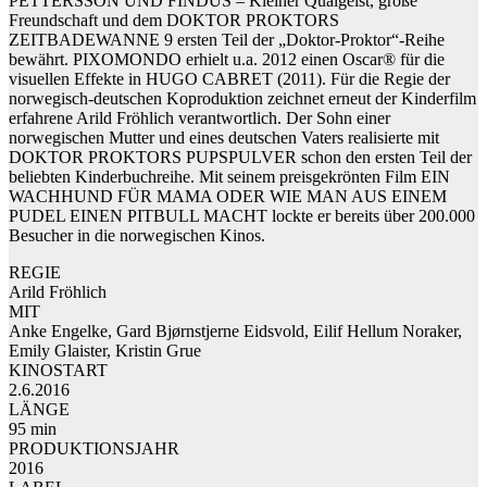
PETTERSSON UND FINDUS – Kleiner Quälgeist, große
Freundschaft und dem DOKTOR PROKTORS
ZEITBADEWANNE 9 ersten Teil der „Doktor-Proktor“-Reihe
bewährt. PIXOMONDO erhielt u.a. 2012 einen Oscar® für die
visuellen Effekte in HUGO CABRET (2011). Für die Regie der
norwegisch-deutschen Koproduktion zeichnet erneut der Kinderfilm
erfahrene Arild Fröhlich verantwortlich. Der Sohn einer
norwegischen Mutter und eines deutschen Vaters realisierte mit
DOKTOR PROKTORS PUPSPULVER schon den ersten Teil der
beliebten Kinderbuchreihe. Mit seinem preisgekrönten Film EIN
WACHHUND FÜR MAMA ODER WIE MAN AUS EINEM
PUDEL EINEN PITBULL MACHT lockte er bereits über 200.000
Besucher in die norwegischen Kinos.
REGIE
Arild Fröhlich
MIT
Anke Engelke, Gard Bjørnstjerne Eidsvold, Eilif Hellum Noraker,
Emily Glaister, Kristin Grue
KINOSTART
2.6.2016
LÄNGE
95 min
PRODUKTIONSJAHR
2016