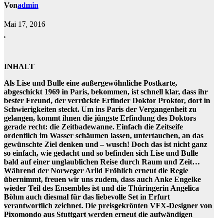
Von
admin
Mai 17, 2016
INHALT
Als Lise und Bulle eine außergewöhnliche Postkarte,
abgeschickt 1969 in Paris, bekommen, ist schnell klar, dass ihr
bester Freund, der verrückte Erfinder Doktor Proktor, dort in
Schwierigkeiten steckt. Um ins Paris der Vergangenheit zu
gelangen, kommt ihnen die jüngste Erfindung des Doktors
gerade recht: die Zeitbadewanne. Einfach die Zeitseife
ordentlich im Wasser schäumen lassen, untertauchen, an das
gewünschte Ziel denken und – wusch! Doch das ist nicht ganz
so einfach, wie gedacht und so befinden sich Lise und Bulle
bald auf einer unglaublichen Reise durch Raum und Zeit…
Während der Norweger Arild Fröhlich erneut die Regie
übernimmt, freuen wir uns zudem, dass auch Anke Engelke
wieder Teil des Ensembles ist und die Thüringerin Angelica
Böhm auch diesmal für das liebevolle Set in Erfurt
verantwortlich zeichnet. Die preisgekrönten VFX-Designer von
Pixomondo aus Stuttgart werden erneut die aufwändigen