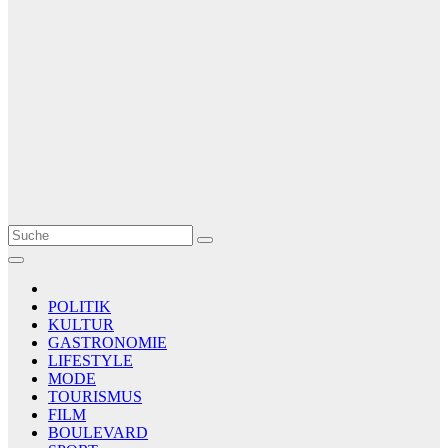
Le Matin
AGENCE DE PRESSE
POLITIK
KULTUR
GASTRONOMIE
LIFESTYLE
MODE
TOURISMUS
FILM
BOULEVARD