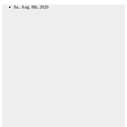
Zum
Sa.. Aug. 8th, 2026
Inhalt
springen