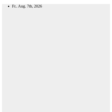
Zum
Fr.. Aug. 7th, 2026
Inhalt
springen