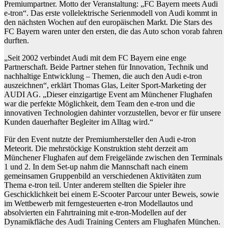
Premiumpartner. Motto der Veranstaltung: „FC Bayern meets Audi
e-tron“. Das erste vollelektrische Serienmodell von Audi kommt in
den nächsten Wochen auf den europäischen Markt. Die Stars des
FC Bayern waren unter den ersten, die das Auto schon vorab fahren
durften.
„Seit 2002 verbindet Audi mit dem FC Bayern eine enge
Partnerschaft. Beide Partner stehen für Innovation, Technik und
nachhaltige Entwicklung – Themen, die auch den Audi e-tron
auszeichnen“, erklärt Thomas Glas, Leiter Sport-Marketing der
AUDI AG. „Dieser einzigartige Event am Münchener Flughafen
war die perfekte Möglichkeit, dem Team den e-tron und die
innovativen Technologien dahinter vorzustellen, bevor er für unsere
Kunden dauerhafter Begleiter im Alltag wird.“
Für den Event nutzte der Premiumhersteller den Audi e-tron
Meteorit. Die mehrstöckige Konstruktion steht derzeit am
Münchener Flughafen auf dem Freigelände zwischen den Terminals
1 und 2. In dem Set-up nahm die Mannschaft nach einem
gemeinsamen Gruppenbild an verschiedenen Aktivitäten zum
Thema e-tron teil. Unter anderem stellten die Spieler ihre
Geschicklichkeit bei einem E-Scooter Parcour unter Beweis, sowie
im Wettbewerb mit ferngesteuerten e-tron Modellautos und
absolvierten ein Fahrtraining mit e-tron-Modellen auf der
Dynamikfläche des Audi Training Centers am Flughafen München.