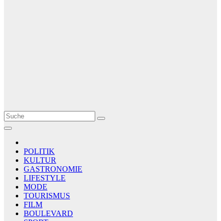
Le Matin
AGENCE DE PRESSE
POLITIK
KULTUR
GASTRONOMIE
LIFESTYLE
MODE
TOURISMUS
FILM
BOULEVARD