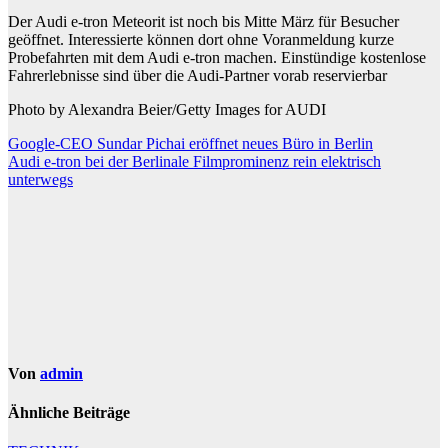
Der Audi e-tron Meteorit ist noch bis Mitte März für Besucher
geöffnet. Interessierte können dort ohne Voranmeldung kurze
Probefahrten mit dem Audi e-tron machen. Einstündige kostenlose
Fahrerlebnisse sind über die Audi-Partner vorab reservierbar
Photo by Alexandra Beier/Getty Images for AUDI
Beitragsnavigation
Google-CEO Sundar Pichai eröffnet neues Büro in Berlin
Audi e-tron bei der Berlinale Filmprominenz rein elektrisch
unterwegs
Von
admin
Ähnliche Beiträge