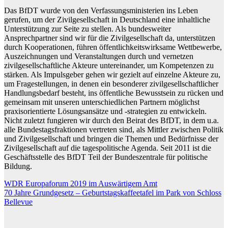
Das BfDT wurde von den Verfassungsministerien ins Leben
gerufen, um der Zivilgesellschaft in Deutschland eine inhaltliche
Unterstützung zur Seite zu stellen. Als bundesweiter
Ansprechpartner sind wir für die Zivilgesellschaft da, unterstützen
durch Kooperationen, führen öffentlichkeitswirksame Wettbewerbe,
Auszeichnungen und Veranstaltungen durch und vernetzen
zivilgesellschaftliche Akteure untereinander, um Kompetenzen zu
stärken. Als Impulsgeber gehen wir gezielt auf einzelne Akteure zu,
um Fragestellungen, in denen ein besonderer zivilgesellschaftlicher
Handlungsbedarf besteht, ins öffentliche Bewusstsein zu rücken und
gemeinsam mit unseren unterschiedlichen Partnern möglichst
praxisorientierte Lösungsansätze und -strategien zu entwickeln.
Nicht zuletzt fungieren wir durch den Beirat des BfDT, in dem u.a.
alle Bundestagsfraktionen vertreten sind, als Mittler zwischen Politik
und Zivilgesellschaft und bringen die Themen und Bedürfnisse der
Zivilgesellschaft auf die tagespolitische Agenda. Seit 2011 ist die
Geschäftsstelle des BfDT Teil der Bundeszentrale für politische
Bildung.
Beitragsnavigation
WDR Europaforum 2019 im Auswärtigem Amt
70 Jahre Grundgesetz – Geburtstagskaffeetafel im Park von Schloss
Bellevue