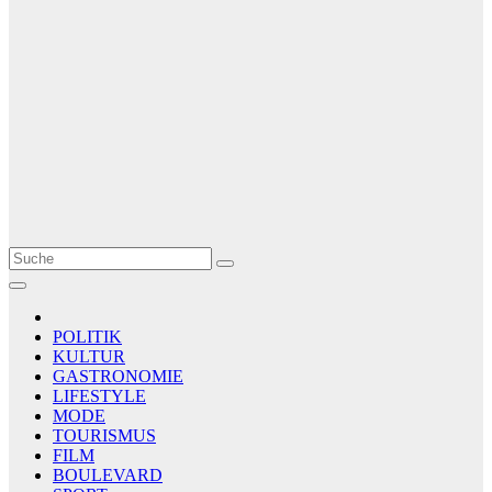
Le Matin
AGENCE DE PRESSE
POLITIK
KULTUR
GASTRONOMIE
LIFESTYLE
MODE
TOURISMUS
FILM
BOULEVARD