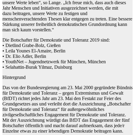
unsere Werte leben“, so Lange. „Ich freue mich, dass auch dieses
Jahr Menschen und Initiativen ausgezeichnet werden, die mit
dazu beitragen, unsere Werte zu festigen und
menschenverachtenden Thesen klar entgegen zu treten. Eine bessere
Stärkung unserer freiheitlich demokratischen Grundordnung kann
man sich kaum vorstellen.“
Die Botschafter für Demokratie und Toleranz 2019 sind:
• Dietlind Grabe-Bolz, Gießen
• Leila Younes El-Amaire, Berlin
• Dr. Elio Adler, Berlin
• YouthNet – Jugendnetzwerk für München, München
• Selahattin-Burak Yilmaz, Duisburg
Hintergrund
Das von der Bundesregierung am 23. Mai 2000 gegründete Bündnis
für Demokratie und Toleranz – gegen Extremismus und Gewalt
(BfDT) richtet jedes Jahr am 23. Mai den Festakt zur Feier des
Grundgesetzes aus und verleiht dort die Auszeichnung „Botschafter
für Demokratie und Toleranz“ für außergewöhnliches
zivilgesellschaftliches Engagement für Demokratie und Toleranz.
Mit der Auszeichnung würdigt das BfDT das Engagement der fünf
Botschafter öffentlich und macht darauf aufmerksam, dass jede/r
Einzelne etwas zu einer lebendigen Demokratie beitragen kann.