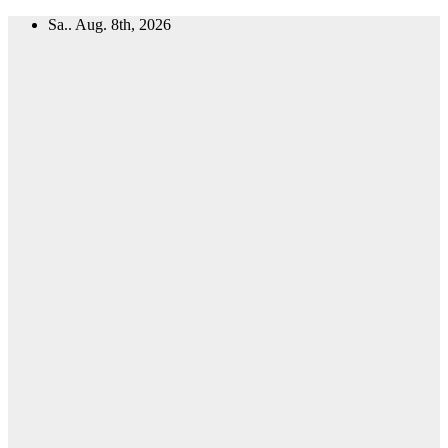
Zum
Sa.. Aug. 8th, 2026
Inhalt
springen