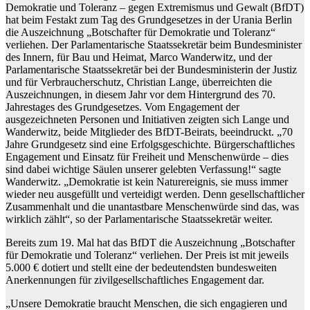
Demokratie und Toleranz – gegen Extremismus und Gewalt (BfDT)
hat beim Festakt zum Tag des Grundgesetzes in der Urania Berlin
die Auszeichnung „Botschafter für Demokratie und Toleranz“
verliehen. Der Parlamentarische Staatssekretär beim Bundesminister
des Innern, für Bau und Heimat, Marco Wanderwitz, und der
Parlamentarische Staatssekretär bei der Bundesministerin der Justiz
und für Verbraucherschutz, Christian Lange, überreichten die
Auszeichnungen, in diesem Jahr vor dem Hintergrund des 70.
Jahrestages des Grundgesetzes. Vom Engagement der
ausgezeichneten Personen und Initiativen zeigten sich Lange und
Wanderwitz, beide Mitglieder des BfDT-Beirats, beeindruckt. „70
Jahre Grundgesetz sind eine Erfolgsgeschichte. Bürgerschaftliches
Engagement und Einsatz für Freiheit und Menschenwürde – dies
sind dabei wichtige Säulen unserer gelebten Verfassung!“ sagte
Wanderwitz. „Demokratie ist kein Naturereignis, sie muss immer
wieder neu ausgefüllt und verteidigt werden. Denn gesellschaftlicher
Zusammenhalt und die unantastbare Menschenwürde sind das, was
wirklich zählt“, so der Parlamentarische Staatssekretär weiter.
Bereits zum 19. Mal hat das BfDT die Auszeichnung „Botschafter
für Demokratie und Toleranz“ verliehen. Der Preis ist mit jeweils
5.000 € dotiert und stellt eine der bedeutendsten bundesweiten
Anerkennungen für zivilgesellschaftliches Engagement dar.
„Unsere Demokratie braucht Menschen, die sich engagieren und