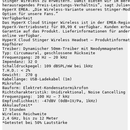
Stinger Wireless zu erweitern. Damit bieten wir im Bere
herausragendes Preis-Leistungs-Verhältnis”, sagt Julien
HyperX EMEA. „Die Wireless-Variante unseres Stinger-Mod
Option für unsere Fans.”

Verfügbarkeit

Das HyperX Cloud Stinger Wireless ist in der EMEA-Regio
HyperX-Vertriebsnetz für 89,99 € verfügbar. Kunden erha
Garantie auf das Produkt. Lieferinformationen für ander
online verfügbar.

HyperX Cloud Stinger Wireless Headset – Produktinformat
Kopfhörer

Treiber: Dynamischer 50mm-Treiber mit Neodymmagneten 

Typ: Circumaural, geschlossene Rückseite

Frequenzgang: 20 Hz – 20 kHz

Impendanz: 32 O

Schalldruckpegel: 109 dBSPL/mW bei 1kHz

T.H.D.: < 2%

Gewicht:  270 g

Kabellänge: USB-Ladekabel (1m)

Mikrofon

Bauform: Elektret-Kondensatormikrofon

Richtcharakteristik: Unidirektional, Noise Cancelling

Frequenzgang:  100 Hz – 7 kHz

Empfindlichkeit: -47dBV (0dB=1V/Pa, 1kHz)

Akkulaufzeit*

17 Stunden

Wireless Reichweite

2,4 GHz, bis zu 12 Meter

*Getestet bei 50% Lautstärke
