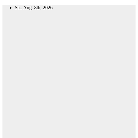
Zum
Sa.. Aug. 8th, 2026
Inhalt
springen