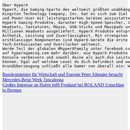
Über HyperX

HyperX, die Gaming-Sparte des weltweit größten unabhäng
Kingston Technology Company, Inc. hat es sich zum Ziel 
und Power-User mit leistungsstarken Geräten auszustatte
HyperX Gaming-Produkte, darunter High-Speed-Speicher, S
Headsets, Tastaturen, Mäuse, USB-Sticks und Mauspads un
Millionen Headsets ausgeliefert. HyperX Produkte entspr
Ästhetik, Leistung und Zuverlässigkeit. Mit strengsten 
erstklassigen Komponenten sind HyperX-Geräte die erste 
Tech-Enthusiasten und Overclocker weltweit. 

Werde Teil der globalen #HyperXFamily unter facebook.co
auf hyperxgaming.com mehr darüber, wie HyperX-Produkte 
Konsole verbessern und sowohl deine als auch die Leistu
können. Egal auf welchem Level du dich befindest und wa
Grundüberzeugung schließt alle Gamer von überall ein: W
Beitragsnavigation
Bundesminister für Wirtschaft und Energie Peter Altmaier besucht
Mercedes-Benz Werk Tuscaloosa
Großes Interesse an Hafen trifft Festland bei ROLAND Umschlag
in Bremen