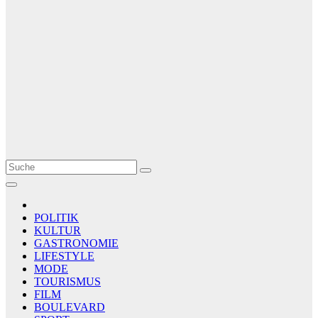
Le Matin
AGENCE DE PRESSE
POLITIK
KULTUR
GASTRONOMIE
LIFESTYLE
MODE
TOURISMUS
FILM
BOULEVARD