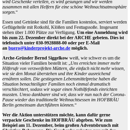
wird Geschenke verteilen, es wird gesungen und wir werden
zusammen mit allen Helfern für eine schöne Weihnachtsatmosphäre
sorgen.
“
Essen und Getränke sind für die Familien kostenlos, serviert werden
Geflügelteile mit Rotkohl, Klößen und Festtagssoße. Insgesamt
stehen über 1.000 Plätze zur Verfügung.
Um eine Anmeldung wird
bis zum 22. Dezember direkt bei der ARCHE gebeten. Dies ist
telefonisch unter 030-9928888-00 oder per E-Mail
an
buero@kinderprojekt-arche.de
möglich.
Arche-Gründer Bernd Siggelkow
weiß, wie schwer es um die
Situation vieler Familien bestellt ist: „
Uns erreichen immer mehr
Hilferufe von verzweifelten Müttern, die einfach nicht mehr wissen,
wie sie den Monat überstehen und ihre Kinder ausreichend
ernähren sollen. Die gestiegenen Lebensmittelpreise haben die
Situation benachteiligter Familien noch einmal dramatisch
verschlechtert, sodass wir sogar einen Nothilfefonds einrichten
mussten. Umso dankbarer sind wir, dass wir nun nach der Corona-
Pause wieder das traditionelle Weihnachtsessen im HOFBRÄU
Berlin gemeinsam durchführen können.
“
Wer die Aktion unterstützen möchte, kann dafür gerne
verpackte Geschenke im HOFBRÄU abgeben. Wie zum
Beispiel am 11. Dezember, beim großen Adventsbrunch mit