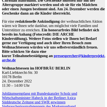
Christian Bahrmann. Die Geschenke müssten nur mit der
Altersgruppe markiert werden und ob sie für ein Mädchen
oder einen Jungen bestimmt sind. Am 24. Dezember werden die
Geschenke dann an die Kinder überreicht.
Für eine
redaktionelle Ankündigung
der weihnachtlichen Aktion
wären wir Ihnen sehr dankbar,
um möglichst viele Familien und
Unterstützer zu erreichen
.
Ein honorarfreies Bild befindet sich
bereits im Anhang (Fotocredit:
DIE ARCHE
Kinderstiftung).
Weitere Fotos stellen wir Ihnen bei Bedarf
gerne
zur Verfügung und auch über Ihren Besuch zum
Weihnachtsessen würden wir uns selbstverständlich freuen.
Bitte schicken Sie dazu
eine
kurze
Teilnahmebestätigung
an
pressesprecher@kinderprojekt-
arche.de
Weihnachtsessen im HOFBRÄU BERLIN
Karl-Liebknecht-Str. 30
10178 Berlin
24. Dezember 2022
11:30 – 14:00 Uhr
Beitragsnavigation
Jubiläumsempfang mit Bundeskanzler Scholz und
Wirtschaftsminister Habeck in der Berliner Axica
Süddeutsche Zeitung und SWR gewinnen
Verbraucherjournalistenpreis des Markenverband