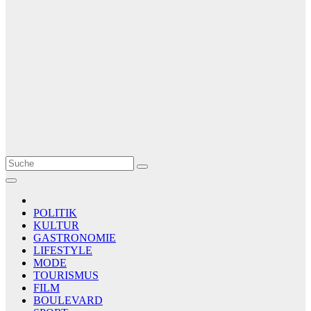
Le Matin
AGENCE DE PRESSE
POLITIK
KULTUR
GASTRONOMIE
LIFESTYLE
MODE
TOURISMUS
FILM
BOULEVARD