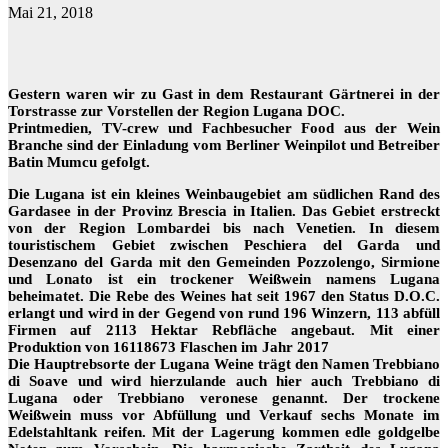
Mai 21, 2018
Gestern waren wir zu Gast in dem Restaurant Gärtnerei in der
Torstrasse zur Vorstellen der Region Lugana DOC.
Printmedien, TV-crew und Fachbesucher Food aus der Wein
Branche sind der Einladung vom Berliner Weinpilot und Betreiber
Batin Mumcu gefolgt.
Die Lugana ist ein kleines Weinbaugebiet am südlichen Rand des
Gardasee in der Provinz Brescia in Italien. Das Gebiet erstreckt
von der Region Lombardei bis nach Venetien. In diesem
touristischem Gebiet zwischen Peschiera del Garda und
Desenzano del Garda mit den Gemeinden Pozzolengo, Sirmione
und Lonato ist ein trockener Weißwein namens Lugana
beheimatet. Die Rebe des Weines hat seit 1967 den Status D.O.C.
erlangt und wird in der Gegend von rund 196 Winzern, 113 abfüll
Firmen auf 2113 Hektar Rebfläche angebaut. Mit einer
Produktion von 16118673 Flaschen im Jahr 2017
Die Hauptrebsorte der Lugana Weine trägt den Namen Trebbiano
di Soave und wird hierzulande auch hier auch Trebbiano di
Lugana oder Trebbiano veronese genannt. Der trockene
Weißwein muss vor Abfüllung und Verkauf sechs Monate im
Edelstahltank reifen. Mit der Lagerung kommen edle goldgelbe