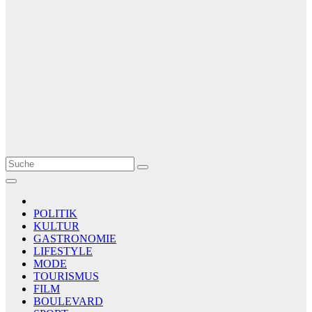
Le Matin
AGENCE DE PRESSE
POLITIK
KULTUR
GASTRONOMIE
LIFESTYLE
MODE
TOURISMUS
FILM
BOULEVARD