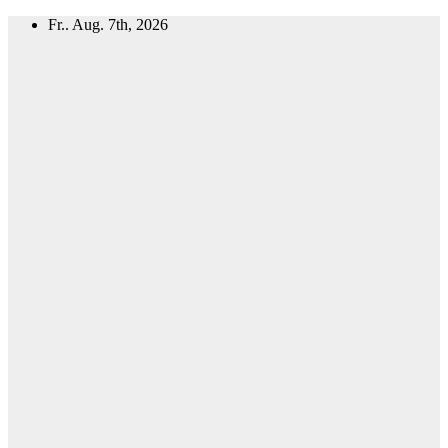
Zum
Fr.. Aug. 7th, 2026
Inhalt
springen