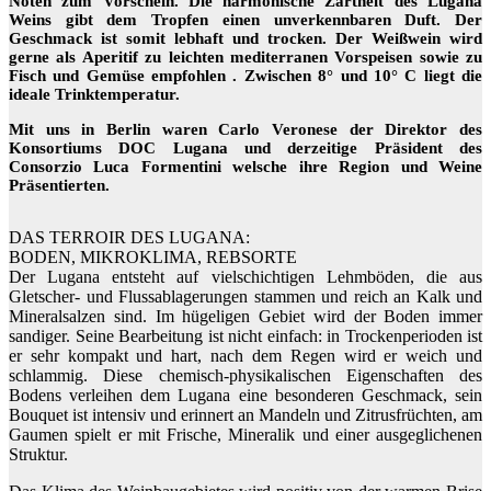
Noten zum Vorschein. Die harmonische Zartheit des Lugana
Weins gibt dem Tropfen einen unverkennbaren Duft. Der
Geschmack ist somit lebhaft und trocken. Der Weißwein wird
gerne als Aperitif zu leichten mediterranen Vorspeisen sowie zu
Fisch und Gemüse empfohlen . Zwischen 8° und 10° C liegt die
ideale Trinktemperatur.
Mit uns in Berlin waren Carlo Veronese der Direktor des
Konsortiums DOC Lugana und derzeitige Präsident des
Consorzio Luca Formentini welsche ihre Region und Weine
Präsentierten.
DAS TERROIR DES LUGANA:
BODEN, MIKROKLIMA, REBSORTE
Der Lugana entsteht auf vielschichtigen Lehmböden, die aus
Gletscher- und Flussablagerungen stammen und reich an Kalk und
Mineralsalzen sind. Im hügeligen Gebiet wird der Boden immer
sandiger. Seine Bearbeitung ist nicht einfach: in Trockenperioden ist
er sehr kompakt und hart, nach dem Regen wird er weich und
schlammig. Diese chemisch-physikalischen Eigenschaften des
Bodens verleihen dem Lugana eine besonderen Geschmack, sein
Bouquet ist intensiv und erinnert an Mandeln und Zitrusfrüchten, am
Gaumen spielt er mit Frische, Mineralik und einer ausgeglichenen
Struktur.