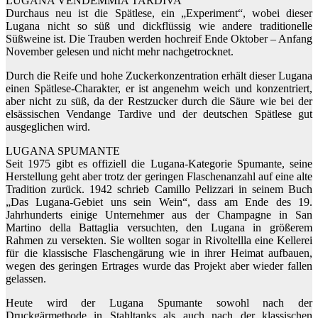
LUGANA VENDEMMIA TARDIVA
Durchaus neu ist die Spätlese, ein „Experiment“, wobei dieser
Lugana nicht so süß und dickflüssig wie andere traditionelle
Süßweine ist. Die Trauben werden hochreif Ende Oktober – Anfang
November gelesen und nicht mehr nachgetrocknet.
Durch die Reife und hohe Zuckerkonzentration erhält dieser Lugana
einen Spätlese-Charakter, er ist angenehm weich und konzentriert,
aber nicht zu süß, da der Restzucker durch die Säure wie bei der
elsässischen Vendange Tardive und der deutschen Spätlese gut
ausgeglichen wird.
LUGANA SPUMANTE
Seit 1975 gibt es offiziell die Lugana-Kategorie Spumante, seine
Herstellung geht aber trotz der geringen Flaschenanzahl auf eine alte
Tradition zurück. 1942 schrieb Camillo Pelizzari in seinem Buch
„Das Lugana-Gebiet uns sein Wein“, dass am Ende des 19.
Jahrhunderts einige Unternehmer aus der Champagne in San
Martino della Battaglia versuchten, den Lugana in größerem
Rahmen zu versekten. Sie wollten sogar in Rivoltellla eine Kellerei
für die klassische Flaschengärung wie in ihrer Heimat aufbauen,
wegen des geringen Ertrages wurde das Projekt aber wieder fallen
gelassen.
Heute wird der Lugana Spumante sowohl nach der
Druckgärmethode in Stahltanks als auch nach der klassischen