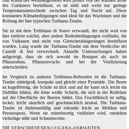
Das Klima des Weinbaugebietes wird positiv von der warmen Brise
des Gardasees beeinflusst, es ist mild und weist nur geringe
Temperaturunterschiede zwischen Tag und Nacht auf. Diese
konstanten Klimabedingungen sind ideal für das Wachstum und die
Reifung der hier typischen Turbiana-Traube.
Sie ist mit dem Trebbiano di Soave verwandt, der nicht weit von
hier entfernt wächst, aber andere Bodenbedingungen vorfindet, die
von Vulkanen und nicht von Gletscherablagerungen beeinflusst
wurden. Lang wurde die Turbiana-Traube mit dem Verdicchio dei
Castelli di Jesi verwechselt. Aktuelle Untersuchungen haben
aufgezeigt, dass sie sich sowohl im Bouquet als auch im
Pflanzenbau, Pflanzenwuchs und bei der Vinifizierung
unterscheiden.
Im Vergleich zu anderen Trebbiano-Rebsorten ist die Turbiana-
Traube mittelgroß, kompakt und gleicht einer Pyramide. Die Beere
ist kugelförmig, die Schale ist dick und auf ihr kann sich leicht ein
Duftfilm bilden, die feine weiße Schicht, die sich in der Reifefase
auf der Oberfläche der Beeren bildet. Das Fruchtfleisch ist saftig,
locker, leicht säuerlich und geschmacklich neutral. Die Turbiana-
Traube ist fäulnisanfällig und erkrankt leicht an Mehltau und
Peronospora. Wenn sie reinrebsortig vinifiziert wird, entstehen
vielseitige stille und Schaumweine.
DIE VERSCHIEDENEN LUGANA-VARIANTEN