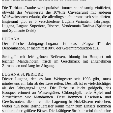
Die Turbiana-Traube wird praktisch immer reinrebsortig vinifiziert,
obwohl das Weingesetz die 10%ige Cuvetierung mit anderen
Weißweinsorten erlaubt, die allerdings nicht aromatisch sein dürfen.
Insgesamt gibt es 5 verschiedene Lugana-Varianten: Jahrgangs-
Lugana, Lugana Superiore, Riserva, Vendemmia Tardiva (Spätlese)
und Spumante (Sekt).
LUGANA
Der frische Jahrgangs-Lugana ist das „Flagschiff“ der
Denomination, er macht fast 90% der Gesamtproduktion aus.
Strohgelb mit leichtgrünen Reflexen, blumig im Bouquet mit
leichten Mandelnoten, frisch im Geschmack mit angenehmen
Zitrusnoten und lang im Abgang.
LUGANA SUPERIORE
Dieser Lugana, den es laut Weingesetz seit 1998 gibt, muss
mindestens ein Jahr ab der Lese reifen. Deshalb ist er vielschichtiger
als der Jahrgangs-Lugana. Die Farbe ist leicht goldgelb, das
Bouquet erinnert an Wiesengräser, Chlorophyll, reife Äpfel und
Zitrusfrüchte wie Mandarinen. Dazu kommen Haselnuss- und
Gewürznoten, die durch die Lagerung in Holzfässern entstehen,
wobei nun neue Barriquefässer kaum mehr zum Einsatz kommen
sondern eher größere Fässer. Die kräftigere Struktur wird durch eine