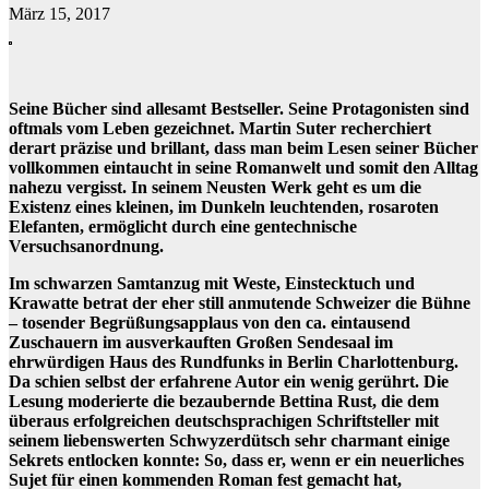
März 15, 2017
Seine Bücher sind allesamt Bestseller. Seine Protagonisten sind
oftmals vom Leben gezeichnet. Martin Suter recherchiert
derart präzise und brillant, dass man beim Lesen seiner Bücher
vollkommen eintaucht in seine Romanwelt und somit den Alltag
nahezu vergisst. In seinem Neusten Werk geht es um die
Existenz eines kleinen, im Dunkeln leuchtenden, rosaroten
Elefanten, ermöglicht durch eine gentechnische
Versuchsanordnung.
Im schwarzen Samtanzug mit Weste, Einstecktuch und
Krawatte betrat der eher still anmutende Schweizer die Bühne
– tosender Begrüßungsapplaus von den ca. eintausend
Zuschauern im ausverkauften Großen Sendesaal im
ehrwürdigen Haus des Rundfunks in Berlin Charlottenburg.
Da schien selbst der erfahrene Autor ein wenig gerührt. Die
Lesung moderierte die bezaubernde Bettina Rust, die dem
überaus erfolgreichen deutschsprachigen Schriftsteller mit
seinem liebenswerten Schwyzerdütsch sehr charmant einige
Sekrets entlocken konnte: So, dass er, wenn er ein neuerliches
Sujet für einen kommenden Roman fest gemacht hat,