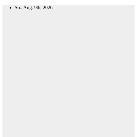
Zum
So.. Aug. 9th, 2026
Inhalt
springen