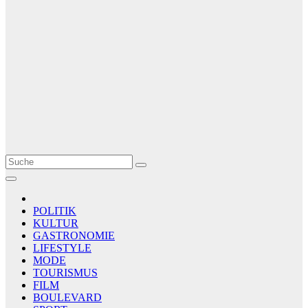
Le Matin
AGENCE DE PRESSE
POLITIK
KULTUR
GASTRONOMIE
LIFESTYLE
MODE
TOURISMUS
FILM
BOULEVARD