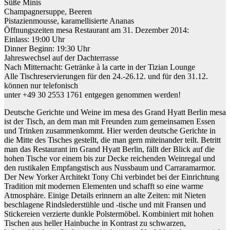
Süße Minis
Champagnersuppe, Beeren
Pistazienmousse, karamellisierte Ananas
Öffnungszeiten mesa Restaurant am 31. Dezember 2014:
Einlass: 19:00 Uhr
Dinner Beginn: 19:30 Uhr
Jahreswechsel auf der Dachterrasse
Nach Mitternacht: Getränke à la carte in der Tizian Lounge
Alle Tischreservierungen für den 24.-26.12. und für den 31.12.
können nur telefonisch
unter +49 30 2553 1761 entgegen genommen werden!
Deutsche Gerichte und Weine im mesa des Grand Hyatt Berlin mesa
ist der Tisch, an dem man mit Freunden zum gemeinsamen Essen
und Trinken zusammenkommt. Hier werden deutsche Gerichte in
die Mitte des Tisches gestellt, die man gern miteinander teilt. Betritt
man das Restaurant im Grand Hyatt Berlin, fällt der Blick auf die
hohen Tische vor einem bis zur Decke reichenden Weinregal und
den rustikalen Empfangstisch aus Nussbaum und Carraramarmor.
Der New Yorker Architekt Tony Chi verbindet bei der Einrichtung
Tradition mit modernen Elementen und schafft so eine warme
Atmosphäre. Einige Details erinnern an alte Zeiten: mit Nieten
beschlagene Rindslederstühle und -tische und mit Fransen und
Stickereien verzierte dunkle Polstermöbel. Kombiniert mit hohen
Tischen aus heller Hainbuche in Kontrast zu schwarzen,