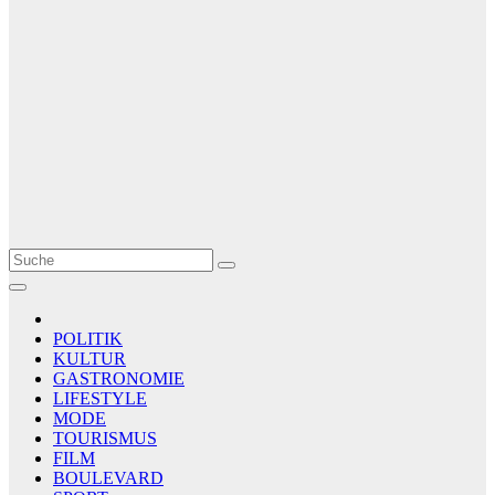
Le Matin
AGENCE DE PRESSE
POLITIK
KULTUR
GASTRONOMIE
LIFESTYLE
MODE
TOURISMUS
FILM
BOULEVARD