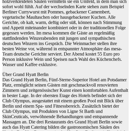
holzverkleideten Säulen vermitteln sie ein Umfeld, in dem man sich
sofort wohl fühlt. Auf der wechselnden Karte stehen zum Beispiel
Berliner Currywurst mit Pommes, gebackener Camembert,
vegetarische Maultaschen oder hausgebackener Kuchen. Alle
Gerichte, ob kalt, warm, deftig oder süß, können nach Stimmung
und Appetit miteinander kombiniert oder in der traditionellen Folge
gegessen werden. Im mesa kommen die Gäste an regelmäßig
stattfindenden Winzerabenden mit jungen und sympathischen
deutschen Winzern ins Gespräch. Die Weinmacher stellen ihre
besten Weine vor, während in entspannter Atmosphäre das mesa-
Team deutsche Gerichte serviert. Der Abend kostet 55 Euro pro
Person inklusive Wein und Speisen nach Wahl des Küchenchefs.
Wasser und Kaffee exklusive.
Über Grand Hyatt Berlin
Das Grand Hyatt Berlin, Fünf-Sterne-Superior Hotel am Potsdamer
Platz, ermöglicht seinen Gästen mit geschmackvoll renovierten
Zimmern und zeitgenössischer Kunst einen komfortablen Aufenthalt
in bester Lage. In der obersten Etage des Hotels befindet sich der
Club Olympus, ausgestattet mit einem großen Pool mit Blick über
Berlin und einem Spa- und Fitnessbereich. Zusätzlich bietet der
Club Olympus, mit Produkten von Ligne St Barth und
SkinCeuticals, verwöhnende Behandlungen und entspannende
Massagen an. Die drei Restaurants des Grand Hyatt Berlin sowie
auch das Hyatt Catering bilden die gastronomischen Säulen des