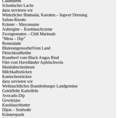
Calamaretti
Schottischer Lachs
dazu servieren wir
Winterlicher Blattsalat, Karotten – Ingwer Dressing
Safran-Risotto
Kräuter – Mayonnaise
Aubergine – Knoblauchcreme
Zwergtomaten – Chili Marinade
“Mesa – Dip”
Remoulade
BlutorangensorbetVom Land
Fleischkraftbrühe
Roastbeef vom Black Angus Rind
Filet vom Havelländer Apfelschwein
Maishähnchenbrust
Milchkalbsrücken
Kaninchenrücken
dazu servieren wir
Weihnachtliches Brandenburger Landgemüse
Getrüffelte Kartoffeln
Avocado-Dip
Gewürzjus
Knoblauchbutter
Dijon – Senfsoße
Kräuterquark