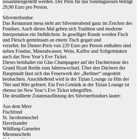
zusammengestellt werden. Der Preis für das Sonntagsessen beträgt
29,90 Euro pro Person.
Silvesterfondue
Das Restaurant mesa steht am Silvesterabend ganz im Zeichen des
Fondues. Auch dieses Mal geben sich Tradition und moderne
Interpretation ein Stelldichein. In geselliger Runde werden Fisch
und Fleisch gemeinsam an einem Tisch gegart und
verzehrt. Im Dinner-Preis von 229 Euro pro Person enthalten sind
neben Fondue, Mineralwasser, Wein, Kaffee und Softgetränken
auch das New Year’s Eve Ticket.
Dieses beinhaltet ein Glas Champagner auf der Dachterrasse des
Grand Hyatt Berlin zum Jahreswechsel. Über den Dächern der
Hauptstadt lässt sich das Feuerwerk der „Berliner“ ungestört
beobachten. Anschließend wird in der Tizian Lounge zu Hits der
70er und 80er gefeiert. Ein Frei-Getränk in der Tizian Lounge ist
ebenso im New Year’s Eve Ticket inbegriffen.
Die detaillierte Zutatenauflistung des Silvesterfondues lautet:
Aus dem Meer
Fischfond
St. Jacobsmuschel
Havelzander
Wildfang-Garnelen
Miesmuscheln