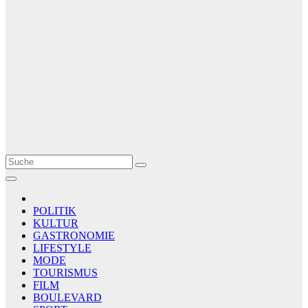
Le Matin
AGENCE DE PRESSE
POLITIK
KULTUR
GASTRONOMIE
LIFESTYLE
MODE
TOURISMUS
FILM
BOULEVARD