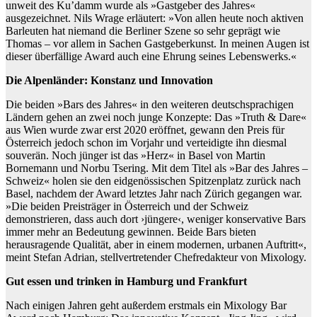
unweit des Ku’damm wurde als »Gastgeber des Jahres«
ausgezeichnet. Nils Wrage erläutert: »Von allen heute noch aktiven
Barleuten hat niemand die Berliner Szene so sehr geprägt wie
Thomas – vor allem in Sachen Gastgeberkunst. In meinen Augen ist
dieser überfällige Award auch eine Ehrung seines Lebenswerks.«
Die Alpenländer: Konstanz und Innovation
Die beiden »Bars des Jahres« in den weiteren deutschsprachigen
Ländern gehen an zwei noch junge Konzepte: Das »Truth & Dare«
aus Wien wurde zwar erst 2020 eröffnet, gewann den Preis für
Österreich jedoch schon im Vorjahr und verteidigte ihn diesmal
souverän. Noch jünger ist das »Herz« in Basel von Martin
Bornemann und Norbu Tsering. Mit dem Titel als »Bar des Jahres –
Schweiz« holen sie den eidgenössischen Spitzenplatz zurück nach
Basel, nachdem der Award letztes Jahr nach Zürich gegangen war.
»Die beiden Preisträger in Österreich und der Schweiz
demonstrieren, dass auch dort ›jüngere‹, weniger konservative Bars
immer mehr an Bedeutung gewinnen. Beide Bars bieten
herausragende Qualität, aber in einem modernen, urbanen Auftritt«,
meint Stefan Adrian, stellvertretender Chefredakteur von Mixology.
Gut essen und trinken in Hamburg und Frankfurt
Nach einigen Jahren geht außerdem erstmals ein Mixology Bar