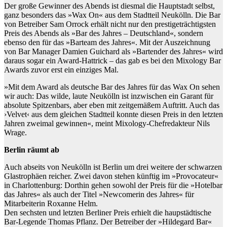
Der große Gewinner des Abends ist diesmal die Hauptstadt selbst,
ganz besonders das »Wax On« aus dem Stadtteil Neukölln. Die Bar
von Betreiber Sam Orrock erhält nicht nur den prestigeträchtigsten
Preis des Abends als »Bar des Jahres – Deutschland«, sondern
ebenso den für das »Barteam des Jahres«. Mit der Auszeichnung
von Bar Manager Damien Guichard als »Bartender des Jahres« wird
daraus sogar ein Award-Hattrick – das gab es bei den Mixology Bar
Awards zuvor erst ein einziges Mal.
»Mit dem Award als deutsche Bar des Jahres für das Wax On sehen
wir auch: Das wilde, laute Neukölln ist inzwischen ein Garant für
absolute Spitzenbars, aber eben mit zeitgemäßem Auftritt. Auch das
›Velvet‹ aus dem gleichen Stadtteil konnte diesen Preis in den letzten
Jahren zweimal gewinnen«, meint Mixology-Chefredakteur Nils
Wrage.
Berlin räumt ab
Auch abseits von Neukölln ist Berlin um drei weitere der schwarzen
Glastrophäen reicher. Zwei davon stehen künftig im »Provocateur«
in Charlottenburg: Dorthin gehen sowohl der Preis für die »Hotelbar
das Jahres« als auch der Titel »Newcomerin des Jahres« für
Mitarbeiterin Roxanne Helm.
Den sechsten und letzten Berliner Preis erhielt die haupstädtische
Bar-Legende Thomas Pflanz. Der Betreiber der »Hildegard Bar«