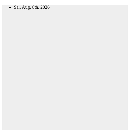
Zum
Sa.. Aug. 8th, 2026
Inhalt
springen