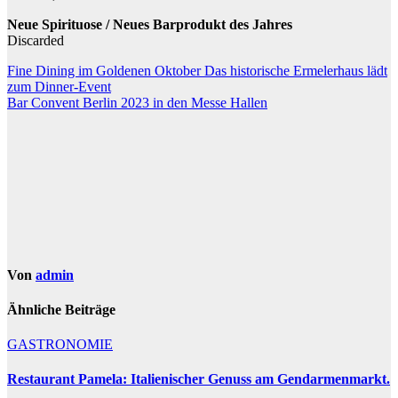
Neue Spirituose / Neues Barprodukt des Jahres
Discarded
Beitragsnavigation
Fine Dining im Goldenen Oktober Das historische Ermelerhaus lädt
zum Dinner-Event
Bar Convent Berlin 2023 in den Messe Hallen
Von
admin
Ähnliche Beiträge
GASTRONOMIE
Restaurant Pamela: Italienischer Genuss am Gendarmenmarkt.