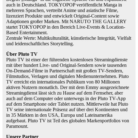
auch in Deutschland. TOKYOPOP veröffentlicht Manga in
mehreren Sprachen, vertreibt Anime und asiatische Filme,
lizenziert Produkte und entwickelt Original-Content sowie
Adaptionen großer Marken. Mit NARUTO THE GALLERY
startet TOKYOPOP in den Bereich Live-Events & Location-
Based Entertainment.
Zentrale Werte: Multikulturalität, künstlerische Integrität, Vielfalt
und leidenschaftliches Storytelling.
Über Pluto TV
Pluto TV ist einer der führenden kostenlosen Streamingdienste
mit über hundert Live- und Original-Sendern sowie tausenden
On-Demand-Filme in Partnerschaft mit großen TV-Sendern,
Filmstudios, Verlagen und digitalen Medienunternehmen. Pluto
TV erreicht ein internationales Publikum von 80 Millionen
aktiven Nutzern monatlich. Der mit dem Emmy ausgezeichnete
Streamingdienst lässt sich zu Hause auf dem Fernseher, aber
auch auf dem Computer oder unterwegs in der Pluto TV-App
auf dem Smartphone oder Tablet nutzen. Mittlerweile hat Pluto
TV seine internationale Präsenz auf über drei Kontinenten und
in 35 Märkten in den USA, Europa und Lateinamerika
aufgebaut. Pluto TV ist Teil des globalen Markenportfolios von
Paramount.
Unsere Partner