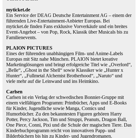
myticket.de
Ein Service der DEAG Deutsche Entertainment AG – einem der
führenden Live-Entertainment-Anbieter Europas. Bei
myticket.de finden Fans exklusive Vorverkäufe und ein breites
Event-Angebot – von Pop, Rock, Klassik über Musicals bis zu
Familienevents.
PLAION PICTURES
Eines der führenden unabhängigen Film- und Anime-Labels
Europas mit Sitz nahe München. PLAION bietet kreative
Marketinglösungen und bringt erfolgreiche Titel wie „Overlord“,
„Belle“, „Ghost in the Shell“ sowie Klassiker wie „Hunter x
Hunter“, „Fullmetal Alchemist Brotherhood“, „Naruto“ und
viele mehr auf die Leinwand und ins Heimkino.
Carlsen
Carlsen ist ein Verlag der schwedischen Bonnier-Gruppe mit
einem vielfältigen Programm: Printbücher, Apps und E-Books
für Kinder, Jugendliche sowie Manga, Comics und
Humorbücher. Zu den bekanntesten Figuren gehören Harry
Potter, Percy Jackson, Tim und Struppi, Peanuts, Dragon Ball,
One Piece, Conni, Pixi und die Schule der magischen Tiere. Das
Kinderbuchprogramm reicht von innovativen Papp- und
Bilderbüchern bis hin zu Kinder- und Jugendromanen.