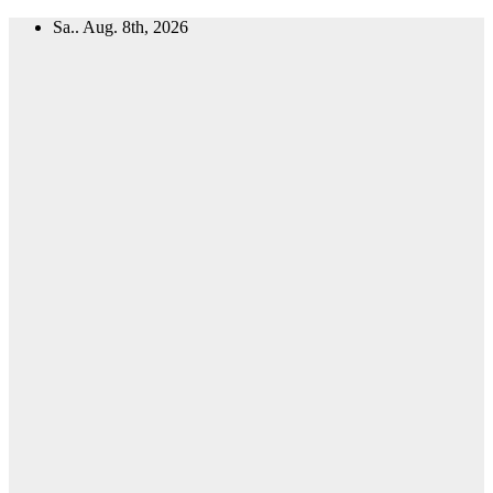
Zum
Sa.. Aug. 8th, 2026
Inhalt
springen