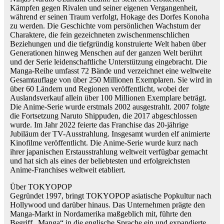
Kämpfen gegen Rivalen und seiner eigenen Vergangenheit,
während er seinen Traum verfolgt, Hokage des Dorfes Konoha
zu werden. Die Geschichte vom persönlichen Wachstum der
Charaktere, die fein gezeichneten zwischenmenschlichen
Beziehungen und die tiefgründig konstruierte Welt haben über
Generationen hinweg Menschen auf der ganzen Welt berührt
und der Serie leidenschaftliche Unterstützung eingebracht. Die
Manga-Reihe umfasst 72 Bände und verzeichnet eine weltweite
Gesamtauflage von über 250 Millionen Exemplaren. Sie wird in
über 60 Ländern und Regionen veröffentlicht, wobei der
Auslandsverkauf allein über 100 Millionen Exemplare beträgt.
Die Anime-Serie wurde erstmals 2002 ausgestrahlt. 2007 folgte
die Fortsetzung Naruto Shippuden, die 2017 abgeschlossen
wurde. Im Jahr 2022 feierte das Franchise das 20-jährige
Jubiläum der TV-Ausstrahlung. Insgesamt wurden elf animierte
Kinofilme veröffentlicht. Die Anime-Serie wurde kurz nach
ihrer japanischen Erstausstrahlung weltweit verfügbar gemacht
und hat sich als eines der beliebtesten und erfolgreichsten
Anime-Franchises weltweit etabliert.
Über TOKYOPOP
Gegründet 1997, bringt TOKYOPOP asiatische Popkultur nach
Hollywood und darüber hinaus. Das Unternehmen prägte den
Manga-Markt in Nordamerika maßgeblich mit, führte den
Begriff „Manga“ in die englische Sprache ein und expandierte