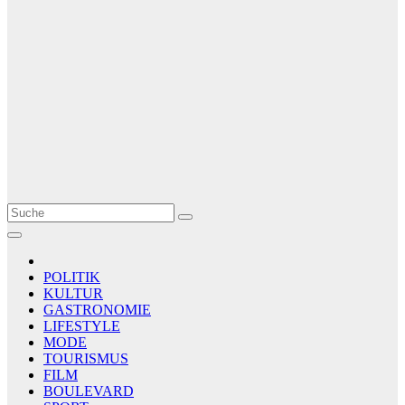
Le Matin
AGENCE DE PRESSE
POLITIK
KULTUR
GASTRONOMIE
LIFESTYLE
MODE
TOURISMUS
FILM
BOULEVARD