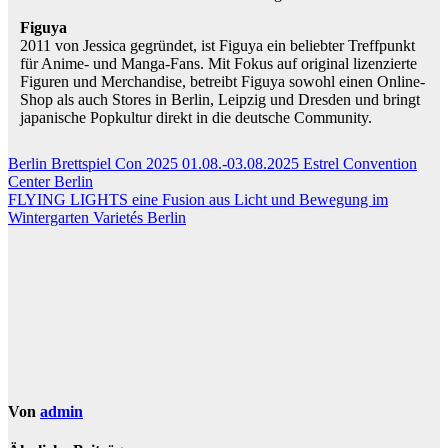
Figuya
2011 von Jessica gegründet, ist Figuya ein beliebter Treffpunkt
für Anime- und Manga-Fans. Mit Fokus auf original lizenzierte
Figuren und Merchandise, betreibt Figuya sowohl einen Online-
Shop als auch Stores in Berlin, Leipzig und Dresden und bringt
japanische Popkultur direkt in die deutsche Community.
Beitragsnavigation
Berlin Brettspiel Con 2025 01.08.-03.08.2025 Estrel Convention
Center Berlin
FLYING LIGHTS eine Fusion aus Licht und Bewegung im
Wintergarten Varietés Berlin
Von
admin