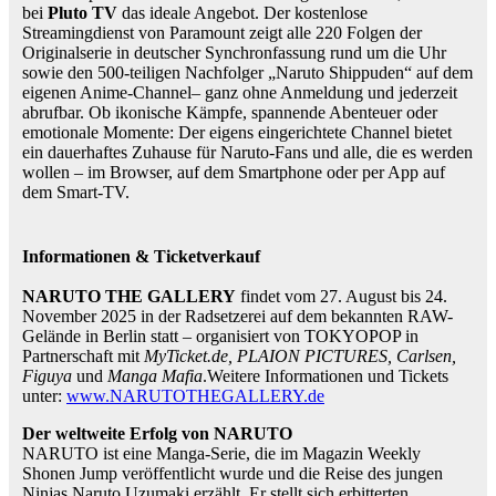
bei
Pluto TV
das ideale Angebot. Der kostenlose
Streamingdienst von Paramount zeigt alle 220 Folgen der
Originalserie in deutscher Synchronfassung rund um die Uhr
sowie den 500-teiligen Nachfolger „Naruto Shippuden“ auf dem
eigenen Anime-Channel– ganz ohne Anmeldung und jederzeit
abrufbar. Ob ikonische Kämpfe, spannende Abenteuer oder
emotionale Momente: Der eigens eingerichtete Channel bietet
ein dauerhaftes Zuhause für Naruto-Fans und alle, die es werden
wollen – im Browser, auf dem Smartphone oder per App auf
dem Smart-TV.
Informationen & Ticketverkauf
NARUTO THE GALLERY
findet vom 27. August bis 24.
November 2025 in der Radsetzerei auf dem bekannten RAW-
Gelände in Berlin statt – organisiert von TOKYOPOP in
Partnerschaft mit
MyTicket.de, PLAION PICTURES, Carlsen,
Figuya
und
Manga Mafia
.Weitere Informationen und Tickets
unter:
www.NARUTOTHEGALLERY.de
Der weltweite Erfolg von NARUTO
NARUTO ist eine Manga-Serie, die im Magazin Weekly
Shonen Jump veröffentlicht wurde und die Reise des jungen
Ninjas Naruto Uzumaki erzählt. Er stellt sich erbitterten