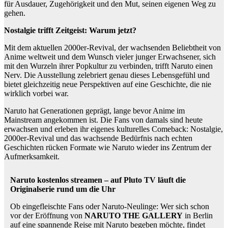
für Ausdauer, Zugehörigkeit und den Mut, seinen eigenen Weg zu
gehen.
Nostalgie trifft Zeitgeist: Warum jetzt?
Mit dem aktuellen 2000er-Revival, der wachsenden Beliebtheit von
Anime weltweit und dem Wunsch vieler junger Erwachsener, sich
mit den Wurzeln ihrer Popkultur zu verbinden, trifft Naruto einen
Nerv. Die Ausstellung zelebriert genau dieses Lebensgefühl und
bietet gleichzeitig neue Perspektiven auf eine Geschichte, die nie
wirklich vorbei war.
Naruto hat Generationen geprägt, lange bevor Anime im
Mainstream angekommen ist. Die Fans von damals sind heute
erwachsen und erleben ihr eigenes kulturelles Comeback: Nostalgie,
2000er-Revival und das wachsende Bedürfnis nach echten
Geschichten rücken Formate wie Naruto wieder ins Zentrum der
Aufmerksamkeit.
Naruto kostenlos streamen – auf Pluto TV läuft die
Originalserie rund um die Uhr
Ob eingefleischte Fans oder Naruto-Neulinge: Wer sich schon
vor der Eröffnung von
NARUTO THE GALLERY
in Berlin
auf eine spannende Reise mit Naruto begeben möchte, findet