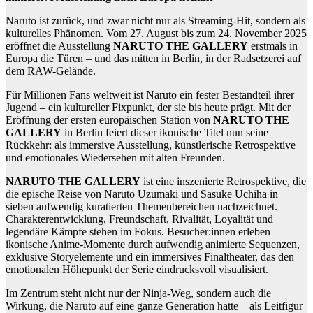
Naruto ist zurück, und zwar nicht nur als Streaming-Hit, sondern als
kulturelles Phänomen. Vom 27. August bis zum 24. November 2025
eröffnet die Ausstellung
NARUTO THE GALLERY
erstmals in
Europa die Türen – und das mitten in Berlin, in der Radsetzerei auf
dem RAW-Gelände.
Für Millionen Fans weltweit ist Naruto ein fester Bestandteil ihrer
Jugend – ein kultureller Fixpunkt, der sie bis heute prägt. Mit der
Eröffnung der ersten europäischen Station von
NARUTO THE
GALLERY
in Berlin feiert dieser ikonische Titel nun seine
Rückkehr: als immersive Ausstellung, künstlerische Retrospektive
und emotionales Wiedersehen mit alten Freunden.
NARUTO THE GALLERY
ist eine inszenierte Retrospektive, die
die epische Reise von Naruto Uzumaki und Sasuke Uchiha in
sieben aufwendig kuratierten Themenbereichen nachzeichnet.
Charakterentwicklung, Freundschaft, Rivalität, Loyalität und
legendäre Kämpfe stehen im Fokus. Besucher:innen erleben
ikonische Anime-Momente durch aufwendig animierte Sequenzen,
exklusive Storyelemente und ein immersives Finaltheater, das den
emotionalen Höhepunkt der Serie eindrucksvoll visualisiert.
Im Zentrum steht nicht nur der Ninja-Weg, sondern auch die
Wirkung, die Naruto auf eine ganze Generation hatte – als Leitfigur