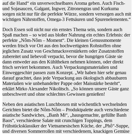
auf die Hand“ ein unverwechselbares Aroma geben. Auch Fisch-
und Sojasaucen, Galgant, Ingwer, Zitronengras und Kurkuma
sorgen nicht nur für die perfekte Würze, sondern versorgen auch mit
wichtigen Nährstoffen, Omega-3 Fettsäuren und Spurenelementen.“
Doch Essen soll nicht nur ein ernstes Thema sein, sondern auch
Spaß machen – so wird aus bloßer Nahrung ein echtes Erlebnis: der
perfekte „Nôm-Nôm – Moment“. Die kleinen Genussmomente
werden frisch vor Ort aus den hochwertigsten Rohstoffen ohne
jeglichen Zusatz von Geschmacksverstärkern oder Zusatzstoffen
zubereitet und liebevoll verpackt, bevor die hungrigen Gäste sie
dann entweder aus den Kühltheken nehmen können, oder direkt
frisch serviert bekommen. Auch Verpackungsmaterialien und
Einweggeschirr passen zum Konzept. „Wir haben hier sehr genau
darauf geachtet, dass jede Verpackung aus ökologisch abbaubaren
Materialien wie unbehandelter Pappe oder Maisstärke besteht“,
erklärt Mirko Alexander Nikolitsch. „So können unsere Gäste ganz
unbeschwert und ohne schlechtes Gewissen genießen!
Neben den asiatischen Lunchboxen mit wöchentlich wechselnden
Gerichten bietet die Nôm-Nôm – Produktpalette auch verschiedene
asiatische Sandwiches, „Banh Mi“, „hausgemachte, gefüllte Banh
Baos“, verschiedene Salate mit crunchigen Toppings, dem
Frühstücksklassiker der Vietnamesischen Küche, der „Phô“-Suppe,
und diversen Sommerrollen mit verschiedenem, knackigen Gemüse