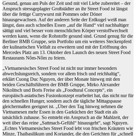
Gesund, genau am Puls der Zeit und mit viel Liebe zubereitet – der
Anspruch stressgeplagter Großstädter an ihr Street Food ist längst
über die fettige Currywurst mit Pommes oder Döner
hinausgewachsen. Auf der anderen Seite der Erdkugel weiß man
längst, dass auch schnelles Essen „auf die Hand“ viel nachhaltiger
sättigt und viel besser vom menschlichen Körper verstoffwechselt
werden kann, wenn die Rohstoffe gesund sind. Grund genug für die
Berliner BMB Gruppe, sein Portfolio um ein weiteres Steckenpferd
der kulinarischen Vielfalt zu erweitern und mit der Eröffnung des
Mercedes Platz am 13. Oktober den Launch des neuen Street Food
Restaurants Nôm-Nôm zu feiern.
„Vietnamesisches Street Food ist nicht nur immer besonders
abwechslungsreich, sondern vor allem frisch und reichhaltig“,
erklärt Cuong Duc Nguyen, der über Monate hinweg mit den
beiden Geschäftsführern der BMB Gruppe, Mirko Alexander
Nikolitsch und Boris Freise als „Foodtural Concepts“, ein
europäisch-asiatisches Fusionkonzept erarbeitet hat, das nicht nur für
den schnellen Hunger, sondern auch die tägliche Mittagspause
gleichermaßen geeignet ist. „Über den Tag hinweg nehmen die
Vietnamesen mehr Essen in den Garküchen der Stadt ein als
tatsächlich zuhause. So entsteht ein Anspruch an die Mahlzeit, der
weit über das reine „Sattmach-Gefühl“ hinausgeht“, sagt Nguyen.
„Echtes Vietnamesisches Street Food lebt von frischen Kräutern wie
Minze, Thaibasilikum und Koriander, die den Gerichten für „schnell