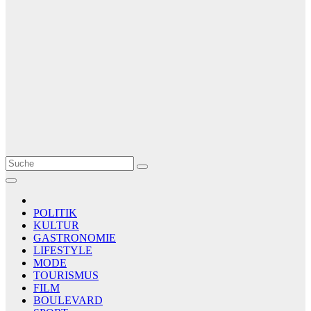
Le Matin
AGENCE DE PRESSE
POLITIK
KULTUR
GASTRONOMIE
LIFESTYLE
MODE
TOURISMUS
FILM
BOULEVARD