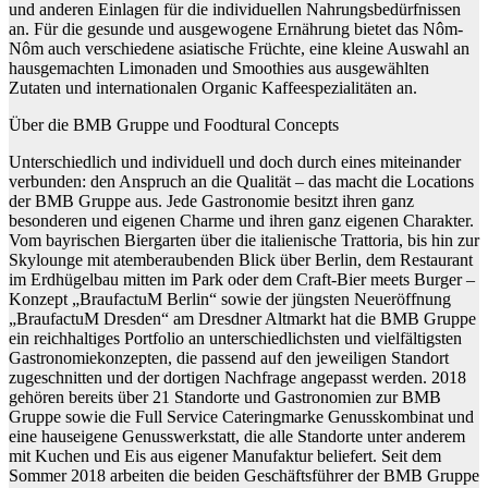
und anderen Einlagen für die individuellen Nahrungsbedürfnissen
an. Für die gesunde und ausgewogene Ernährung bietet das Nôm-
Nôm auch verschiedene asiatische Früchte, eine kleine Auswahl an
hausgemachten Limonaden und Smoothies aus ausgewählten
Zutaten und internationalen Organic Kaffeespezialitäten an.
Über die BMB Gruppe und Foodtural Concepts
Unterschiedlich und individuell und doch durch eines miteinander
verbunden: den Anspruch an die Qualität – das macht die Locations
der BMB Gruppe aus. Jede Gastronomie besitzt ihren ganz
besonderen und eigenen Charme und ihren ganz eigenen Charakter.
Vom bayrischen Biergarten über die italienische Trattoria, bis hin zur
Skylounge mit atemberaubenden Blick über Berlin, dem Restaurant
im Erdhügelbau mitten im Park oder dem Craft-Bier meets Burger –
Konzept „BraufactuM Berlin“ sowie der jüngsten Neueröffnung
„BraufactuM Dresden“ am Dresdner Altmarkt hat die BMB Gruppe
ein reichhaltiges Portfolio an unterschiedlichsten und vielfältigsten
Gastronomiekonzepten, die passend auf den jeweiligen Standort
zugeschnitten und der dortigen Nachfrage angepasst werden. 2018
gehören bereits über 21 Standorte und Gastronomien zur BMB
Gruppe sowie die Full Service Cateringmarke Genusskombinat und
eine hauseigene Genusswerkstatt, die alle Standorte unter anderem
mit Kuchen und Eis aus eigener Manufaktur beliefert. Seit dem
Sommer 2018 arbeiten die beiden Geschäftsführer der BMB Gruppe