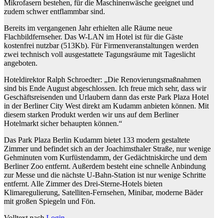
Mikrofasern bestehen, für die Maschinenwäsche geeignet und
zudem schwer entflammbar sind.
Bereits im vergangenen Jahr erhielten alle Räume neue
Flachbildfernseher. Das W-LAN im Hotel ist für die Gäste
kostenfrei nutzbar (513Kb). Für Firmenveranstaltungen werden
zwei technisch voll ausgestattete Tagungsräume mit Tageslicht
angeboten.
Hoteldirektor Ralph Schroedter: „Die Renovierungsmaßnahmen
sind bis Ende August abgeschlossen. Ich freue mich sehr, dass wir
Geschäftsreisenden und Urlaubern dann das erste Park Plaza Hotel
in der Berliner City West direkt am Kudamm anbieten können. Mit
diesem starken Produkt werden wir uns auf dem Berliner
Hotelmarkt sicher behaupten können.“
Das Park Plaza Berlin Kudamm bietet 133 modern gestaltete
Zimmer und befindet sich an der Joachimsthaler Straße, nur wenige
Gehminuten vom Kurfüstendamm, der Gedächtniskirche und dem
Berliner Zoo entfernt. Außerdem besteht eine schnelle Anbindung
zur Messe und die nächste U-Bahn-Station ist nur wenige Schritte
entfernt. Alle Zimmer des Drei-Sterne-Hotels bieten
Klimaregulierung, Satelliten-Fernsehen, Minibar, moderne Bäder
mit großen Spiegeln und Fön.
Volltext nach
Login