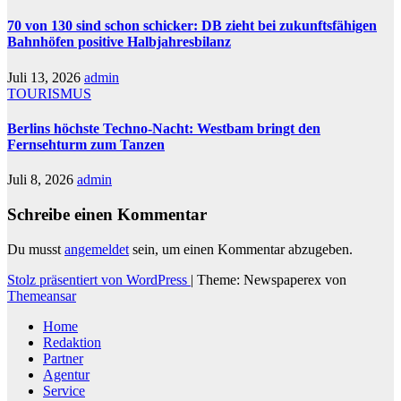
70 von 130 sind schon schicker: DB zieht bei zukunftsfähigen
Bahnhöfen positive Halbjahresbilanz
Juli 13, 2026
admin
TOURISMUS
Berlins höchste Techno-Nacht: Westbam bringt den
Fernsehturm zum Tanzen
Juli 8, 2026
admin
Schreibe einen Kommentar
Du musst
angemeldet
sein, um einen Kommentar abzugeben.
Stolz präsentiert von WordPress
|
Theme: Newspaperex von
Themeansar
Home
Redaktion
Partner
Agentur
Service