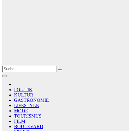
Le Matin
AGENCE DE PRESSE
POLITIK
KULTUR
GASTRONOMIE
LIFESTYLE
MODE
TOURISMUS
FILM
BOULEVARD