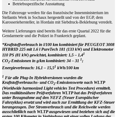
Betriebsspezifische Ausstattung
Die Fahrzeuge werden für das französische Innenministerium im
Stellantis Werk in Sochaux hergestellt und von der EGP, dem
Karosseriehersteller, in Hordain mit Siebdruck-Beklebung veredelt.
Weitere Lieferungen sind bereits für das erste Quartal 2022 für die
Gendarmerie und die Polizei in Frankreich geplant.
*Kraftstoffverbrauch in l/100 km kombiniert für PEUGEOT 3008
HYBRID 225 mit 1.6 l PureTech 181 (133 kW) und Elektromotor
1
110 PS (81 kW) gewichtet, kombiniert: 1,5 – 1,4
1
CO
-Emissionen in g/km kombiniert: 34 – 31
;
2
1
Energieverbrauch: 16,1 – 15,5
kWh/100 km
1
Für alle Plug-In Hybridversionen wurden die
Kraftstoffverbrauchs- und CO
-Emissionswerte nach WLTP
2
(Worldwide harmonized Light vehicles Test Procedure) ermittelt.
Das realitätsnähere Prüfverfahren WLTP hat das Prüfverfahren
unter Bezugnahme auf den NEFZ (Neuer Europäischer
Fahrzyklus) ersetzt und wird auch zur Ermittlung der KFZ-Steuer
herangezogen. Der Stromverbrauch und die Reichweite werden
ausschließlich nach WLTP ausgewiesen und beziehen sich auf die
ersten 100 Kilometer in Verbindung mit einer vollen Ladung der