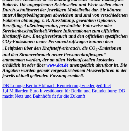
Batterie. Die angegebenen Reichweiten und Werte stellen einen
Durch-schnittswert der jeweiligen Modellreihe dar. Sie können
unter Alltagsbedingungen abweichen und sind von verschiedenen
Faktoren abhängig, z. B. Ausstattung, gewählten Optionen,
Bereifung, Außentemperatur, persönliche Fahrweise oder
Streckenbeschaffenheit.
Weitere Informationen zum offiziellen
Kraftstoff- bzw. Energieverbrauch und den offiziellen spezifischen
CO
-Emissionen neuer Personenkraftwagen können dem
2
„Leitfaden über den Kraftstoffverbrauch, die CO
-Emissionen
2
und den Stromverbrauch neuer Personenkraftwagen“
entnommen werden, der an allen Verkaufsstellen kostenlos
erhältlich ist oder über
www.dat.de
unentgeltlich abrufbar ist. Die
Angaben wurden gemäß vorgeschriebenem Messverfahren in der
jeweils aktuell geltenden Fassung ermittelt.
Beitragsnavigation
DB Lounge Berlin Hbf nach Renovierung wieder geöffnet
1,4 Milliarden Euro Investitionen für Berlin und Brandenburg: DB
macht Netz und Bahnhöfe fit für die Zukunft