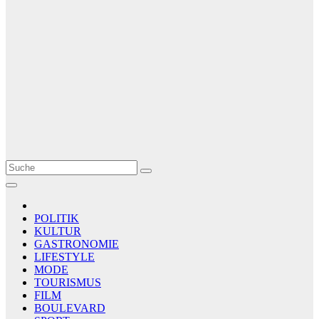
Le Matin
AGENCE DE PRESSE
POLITIK
KULTUR
GASTRONOMIE
LIFESTYLE
MODE
TOURISMUS
FILM
BOULEVARD