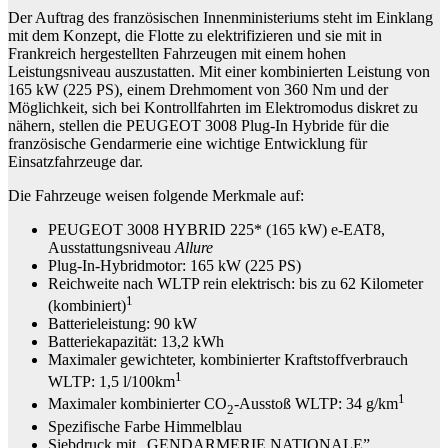
Der Auftrag des französischen Innenministeriums steht im Einklang
mit dem Konzept, die Flotte zu elektrifizieren und sie mit in
Frankreich hergestellten Fahrzeugen mit einem hohen
Leistungsniveau auszustatten. Mit einer kombinierten Leistung von
165 kW (225 PS), einem Drehmoment von 360 Nm und der
Möglichkeit, sich bei Kontrollfahrten im Elektromodus diskret zu
nähern, stellen die PEUGEOT 3008 Plug-In Hybride für die
französische Gendarmerie eine wichtige Entwicklung für
Einsatzfahrzeuge dar.
Die Fahrzeuge weisen folgende Merkmale auf:
PEUGEOT 3008 HYBRID 225* (165 kW) e-EAT8,
Ausstattungsniveau
Allure
Plug-In-Hybridmotor: 165 kW (225 PS)
Reichweite nach WLTP rein elektrisch: bis zu 62 Kilometer
1
(kombiniert)
Batterieleistung: 90 kW
Batteriekapazität: 13,2 kWh
Maximaler gewichteter, kombinierter Kraftstoffverbrauch
1
WLTP: 1,5 l/100km
1
Maximaler kombinierter CO
-Ausstoß WLTP: 34 g/km
2
Spezifische Farbe Himmelblau
Siebdruck mit „GENDARMERIE NATIONALE”