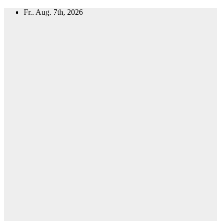
Zum
Fr.. Aug. 7th, 2026
Inhalt
springen