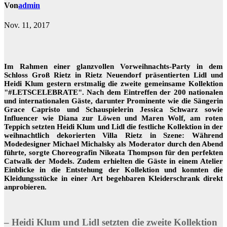
Von
admin
Nov. 11, 2017
Im Rahmen einer glanzvollen Vorweihnachts-Party in dem
Schloss Groß Rietz in Rietz Neuendorf präsentierten Lidl und
Heidi Klum gestern erstmalig die zweite gemeinsame Kollektion
"#LETSCELEBRATE". Nach dem Eintreffen der 200 nationalen
und internationalen Gäste, darunter Prominente wie die Sängerin
Grace Capristo und Schauspielerin Jessica Schwarz sowie
Influencer wie Diana zur Löwen und Maren Wolf, am roten
Teppich setzten Heidi Klum und Lidl die festliche Kollektion in der
weihnachtlich dekorierten Villa Rietz in Szene: Während
Modedesigner Michael Michalsky als Moderator durch den Abend
führte, sorgte Choreografin Nikeata Thompson für den perfekten
Catwalk der Models. Zudem erhielten die Gäste in einem Atelier
Einblicke in die Entstehung der Kollektion und konnten die
Kleidungsstücke in einer Art begehbaren Kleiderschrank direkt
anprobieren.
– Heidi Klum und Lidl setzten die zweite Kollektion