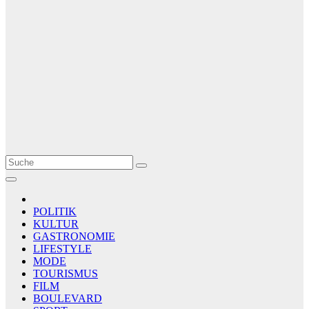
Le Matin
AGENCE DE PRESSE
POLITIK
KULTUR
GASTRONOMIE
LIFESTYLE
MODE
TOURISMUS
FILM
BOULEVARD