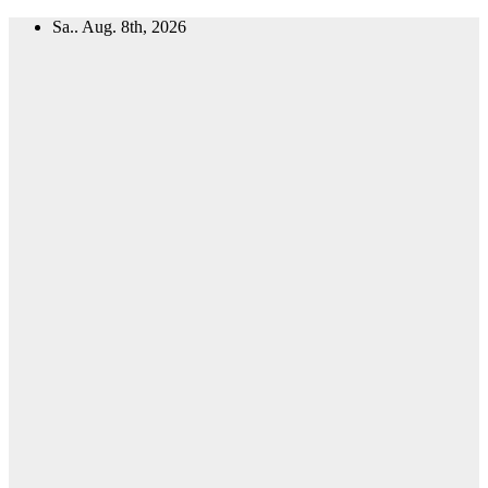
Zum
Sa.. Aug. 8th, 2026
Inhalt
springen