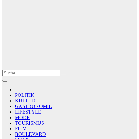
Le Matin
AGENCE DE PRESSE
POLITIK
KULTUR
GASTRONOMIE
LIFESTYLE
MODE
TOURISMUS
FILM
BOULEVARD