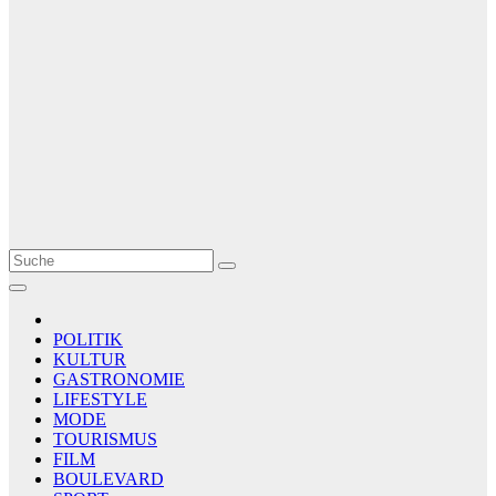
Le Matin
AGENCE DE PRESSE
POLITIK
KULTUR
GASTRONOMIE
LIFESTYLE
MODE
TOURISMUS
FILM
BOULEVARD