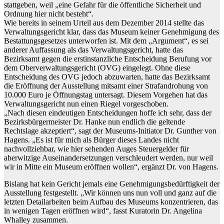
stattgeben, weil „eine Gefahr für die öffentliche Sicherheit und
Ordnung hier nicht besteht“.
Wie bereits in seinem Urteil aus dem Dezember 2014 stellte das
Verwaltungsgericht klar, dass das Museum keiner Genehmigung des
Bestattungsgesetzes unterworfen ist. Mit dem „Argument“, es sei
anderer Auffassung als das Verwaltungsgericht, hatte das
Bezirksamt gegen die erstinstanzliche Entscheidung Berufung vor
dem Oberverwaltungsgericht (OVG) eingelegt. Ohne diese
Entscheidung des OVG jedoch abzuwarten, hatte das Bezirksamt
die Eröffnung der Ausstellung mitsamt einer Strafandrohung von
10.000 Euro je Öffnungstag untersagt. Diesem Vorgehen hat das
Verwaltungsgericht nun einen Riegel vorgeschoben.
„Nach diesen eindeutigen Entscheidungen hoffe ich sehr, dass der
Bezirksbürgermeister Dr. Hanke nun endlich die geltende
Rechtslage akzeptiert“, sagt der Museums-Initiator Dr. Gunther von
Hagens. „Es ist für mich als Bürger dieses Landes nicht
nachvollziehbar, wie hier sehenden Auges Steuergelder für
aberwitzige Auseinandersetzungen verschleudert werden, nur weil
wir in Mitte ein Museum eröffnen wollen“, ergänzt Dr. von Hagens.
Bislang hat kein Gericht jemals eine Genehmigungsbedürftigkeit der
Ausstellung festgestellt. „Wir können uns nun voll und ganz auf die
letzten Detailarbeiten beim Aufbau des Museums konzentrieren, das
in wenigen Tagen eröffnen wird“, fasst Kuratorin Dr. Angelina
Whalley zusammen.