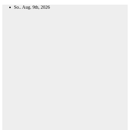
Zum
So.. Aug. 9th, 2026
Inhalt
springen