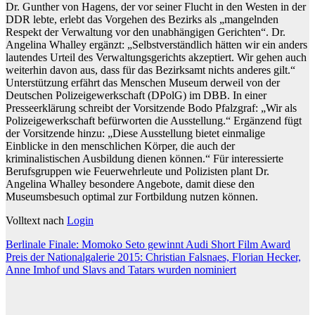
Dr. Gunther von Hagens, der vor seiner Flucht in den Westen in der
DDR lebte, erlebt das Vorgehen des Bezirks als „mangelnden
Respekt der Verwaltung vor den unabhängigen Gerichten“. Dr.
Angelina Whalley ergänzt: „Selbstverständlich hätten wir ein anders
lautendes Urteil des Verwaltungsgerichts akzeptiert. Wir gehen auch
weiterhin davon aus, dass für das Bezirksamt nichts anderes gilt.“
Unterstützung erfährt das Menschen Museum derweil von der
Deutschen Polizeigewerkschaft (DPolG) im DBB. In einer
Presseerklärung schreibt der Vorsitzende Bodo Pfalzgraf: „Wir als
Polizeigewerkschaft befürworten die Ausstellung.“ Ergänzend fügt
der Vorsitzende hinzu: „Diese Ausstellung bietet einmalige
Einblicke in den menschlichen Körper, die auch der
kriminalistischen Ausbildung dienen können.“ Für interessierte
Berufsgruppen wie Feuerwehrleute und Polizisten plant Dr.
Angelina Whalley besondere Angebote, damit diese den
Museumsbesuch optimal zur Fortbildung nutzen können.
Volltext nach
Login
Beitragsnavigation
Berlinale Finale: Momoko Seto gewinnt Audi Short Film Award
Preis der Nationalgalerie 2015: Christian Falsnaes, Florian Hecker,
Anne Imhof und Slavs and Tatars wurden nominiert