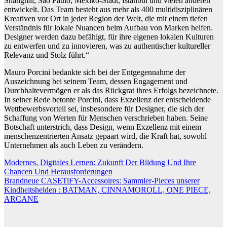
Shanghai, São Paulo, Mexiko-Stadt, Istanbul und vielen anderen
entwickelt. Das Team besteht aus mehr als 400 multidisziplinären
Kreativen vor Ort in jeder Region der Welt, die mit einem tiefen
Verständnis für lokale Nuancen beim Aufbau von Marken helfen.
Designer werden dazu befähigt, für ihre eigenen lokalen Kulturen
zu entwerfen und zu innovieren, was zu authentischer kultureller
Relevanz und Stolz führt.“
Mauro Porcini bedankte sich bei der Entgegennahme der
Auszeichnung bei seinem Team, dessen Engagement und
Durchhaltevermögen er als das Rückgrat ihres Erfolgs bezeichnete.
In seiner Rede betonte Porcini, dass Exzellenz der entscheidende
Wettbewerbsvorteil sei, insbesondere für Designer, die sich der
Schaffung von Werten für Menschen verschrieben haben. Seine
Botschaft unterstrich, dass Design, wenn Exzellenz mit einem
menschenzentrierten Ansatz gepaart wird, die Kraft hat, sowohl
Unternehmen als auch Leben zu verändern.
Beitragsnavigation
Modernes, Digitales Lernen: Zukunft Der Bildung Und Ihre
Chancen Und Herausforderungen
Brandneue CASETiFY-Accessoires: Sammler-Pieces unserer
Kindheitshelden : BATMAN, CINNAMOROLL, ONE PIECE,
ARCANE