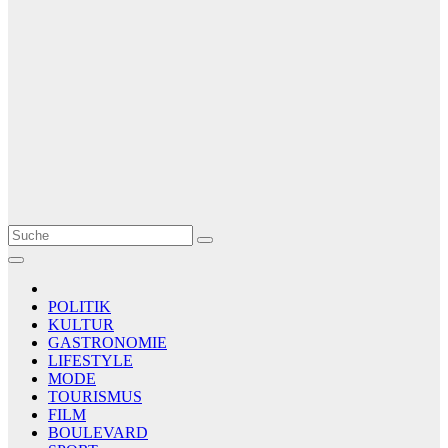
Le Matin
AGENCE DE PRESSE
POLITIK
KULTUR
GASTRONOMIE
LIFESTYLE
MODE
TOURISMUS
FILM
BOULEVARD