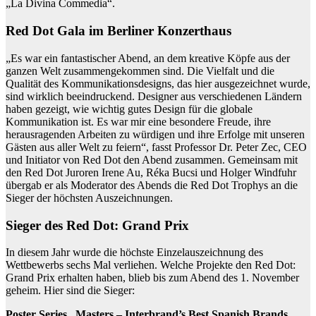
„La Divina Commedia“.
Red Dot Gala im Berliner Konzerthaus
„Es war ein fantastischer Abend, an dem kreative Köpfe aus der
ganzen Welt zusammengekommen sind. Die Vielfalt und die
Qualität des Kommunikationsdesigns, das hier ausgezeichnet wurde,
sind wirklich beeindruckend. Designer aus verschiedenen Ländern
haben gezeigt, wie wichtig gutes Design für die globale
Kommunikation ist. Es war mir eine besondere Freude, ihre
herausragenden Arbeiten zu würdigen und ihre Erfolge mit unseren
Gästen aus aller Welt zu feiern“, fasst Professor Dr. Peter Zec, CEO
und Initiator von Red Dot den Abend zusammen. Gemeinsam mit
den Red Dot Juroren Irene Au, Réka Bucsi und Holger Windfuhr
übergab er als Moderator des Abends die Red Dot Trophys an die
Sieger der höchsten Auszeichnungen.
Sieger des Red Dot: Grand Prix
In diesem Jahr wurde die höchste Einzelauszeichnung des
Wettbewerbs sechs Mal verliehen. Welche Projekte den Red Dot:
Grand Prix erhalten haben, blieb bis zum Abend des 1. November
geheim. Hier sind die Sieger:
Poster Series „Masters – Interbrand’s Best Spanish Brands