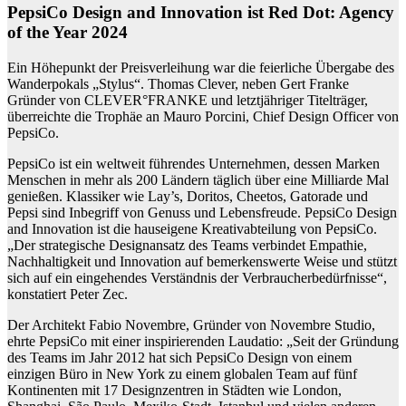
PepsiCo Design and Innovation ist Red Dot: Agency
of the Year 2024
Ein Höhepunkt der Preisverleihung war die feierliche Übergabe des
Wanderpokals „Stylus“. Thomas Clever, neben Gert Franke
Gründer von CLEVER°FRANKE und letztjähriger Titelträger,
überreichte die Trophäe an Mauro Porcini, Chief Design Officer von
PepsiCo.
PepsiCo ist ein weltweit führendes Unternehmen, dessen Marken
Menschen in mehr als 200 Ländern täglich über eine Milliarde Mal
genießen. Klassiker wie Lay’s, Doritos, Cheetos, Gatorade und
Pepsi sind Inbegriff von Genuss und Lebensfreude. PepsiCo Design
and Innovation ist die hauseigene Kreativabteilung von PepsiCo.
„Der strategische Designansatz des Teams verbindet Empathie,
Nachhaltigkeit und Innovation auf bemerkenswerte Weise und stützt
sich auf ein eingehendes Verständnis der Verbraucherbedürfnisse“,
konstatiert Peter Zec.
Der Architekt Fabio Novembre, Gründer von Novembre Studio,
ehrte PepsiCo mit einer inspirierenden Laudatio: „Seit der Gründung
des Teams im Jahr 2012 hat sich PepsiCo Design von einem
einzigen Büro in New York zu einem globalen Team auf fünf
Kontinenten mit 17 Designzentren in Städten wie London,