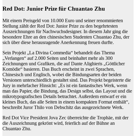
Red Dot: Junior Prize für Chuantao Zhu
Mit einem Preisgeld von 10.000 Euro und seiner renommierten
Stellung zählt der Red Dot: Junior Prize zu den begehrtesten
Auszeichnungen für Nachwuchsdesigner. In diesem Jahr ging die
besondere Ehre an den chinesischen Studenten Chuantao Zhu, der
sich über diese herausragende Anerkennung freuen durfte.
Sein Projekt „La Divina Commedia“ behandelt das Thema
„Verlangen“ auf 2.000 Seiten und beinhaltet mehr als 300
Zeichnungen und Grafiken, die auf Dante Alighieris „Göttlicher
Komödie“ basieren. Das Buch erscheint in zwei Sprachen,
Chinesisch und Englisch, wobei die Bindungsarten der beiden
Versionen unterschiedlich gestaltet sind. Das Projekt begeisterte die
Jury in mehrfacher Hinsicht: „Es ist ein fantastisches Werk, wenn
man das Papier, die Bindung, das Design selbst, das Layout und die
mikrotypografischen Details betrachtet. Außerdem entwarf er ein
kleines Buch, das alle Seiten in einem kompakten Format enthält“,
beschreibt Juror Thilo von Debschitz das ausgezeichnete Werk.
Red Dot Vice President Jova Zec überreichte die Trophäe, mit der
die Auszeichnung gekrönt wird, feierlich auf der Bühne an
Chuantao Zhu.