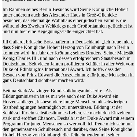
Im Rahmen seines Berlin-Besuchs wird Seine Königliche Hoheit
unter anderem auch das Alexander Haus in Groß-Glienicke
besuchen, das ehemalige Wohnhaus einer jüdischen Familie, die
während des Zweiten Weltkriegs nach Großbritannien geflüchtet ist
und nun hier eine Begegnungsstätte eingerichtet hat.
Jill Gallard, britische Botschafterin in Deutschland: „Ich freue mich,
dass Seine Königliche Hoheit Herzog von Edinburgh nach Berlin
kommen wird, im Jahr der Krönung seines Bruders, Seiner Majestät
König Charles III., und nach dessen erfolgreichem Staatsbesuch in
Deutschland. Seit vielen Jahren profitieren Schüler in aller Welt vom
Duke of Edinburgh‘s International Award. Ich hoffe, dass der
Besuch von Prinz Edward die Auszeichnung für junge Menschen in
ganz Deutschland sichtbarer machen wird.”
Bettina Stark-Watzinger, Bundesbildungsministerin: „Als
Bildungsministerin ist es mir wie auch dem Duke Award ein
Herzensanliegen, insbesondere junge Menschen mit schwierigen
Startbedingungen bestmöglich zu unterstützen. Bildung ist der
Schlüssel für ein selbstbestimmtes Leben, sie macht den Einzelnen
stark und eröffnet Chancen. Deshalb ist der Duke Award mit seinem
Programm für junge Menschen so wertvoll. Ich freue mich sehr auf
den gemeinsamen Schulbesuch und darüber, dass Seine Königliche
Hoheit Herzog von Edinburgh die Teilnehmenden mit seiner