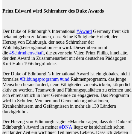
Prinz Edward wird Schirmherr des Duke Awards
Der Duke of Edinburgh’s International
#Award
Germany freut sich
bekannt geben zu können, dass Seine Königliche Hoheit, der
Herzog von Edinburgh, der neue Schirmherr der
Wohltätigkeitsorganisation sein wird. Dieser übernimmt
die
#Schirmherrschaft
, die zuvor sein Vater, Prinz Philip, innehatte,
der den Award in Zusammenarbeit mit dem deutschen Pädagogen
Kurt Hahn 1956 begründete.
Der Duke of Edinburgh’s International Award ist ein globales, nicht
formales
#Bildungsprogramm
#und
Rahmenprogramm, das junge
Menschen herausfordert, neue Fähigkeiten zu entwickeln, körperlich
aktiv zu werden, Teamwork und Führungsqualitäten zu erlernen und
sich ehrenamtlich in ihrer Gemeinde zu engagieren. Das Programm
wird in Schulen, Vereinen und Gemeindeorganisationen,
Krankenhäusern und Gefängnissen in mehr als 130 Ländern
durchgeführt.
Der Herzog von Edinburgh sagte: »Manche sagen, dass der Duke of
Edinburgh’s Award in meiner
#DNA
liegt; er ist sicherlich schon
seit langer Zeit ein wichtiger Teil meines Lebens. Dass ich gebeten