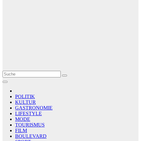
Le Matin
AGENCE DE PRESSE
POLITIK
KULTUR
GASTRONOMIE
LIFESTYLE
MODE
TOURISMUS
FILM
BOULEVARD