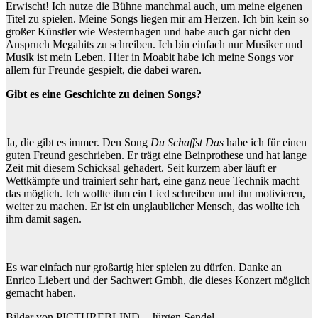
Erwischt! Ich nutze die Bühne manchmal auch, um meine eigenen
Titel zu spielen. Meine Songs liegen mir am Herzen. Ich bin kein so
großer Künstler wie Westernhagen und habe auch gar nicht den
Anspruch Megahits zu schreiben. Ich bin einfach nur Musiker und
Musik ist mein Leben. Hier in Moabit habe ich meine Songs vor
allem für Freunde gespielt, die dabei waren.
Gibt es eine Geschichte zu deinen Songs?
Ja, die gibt es immer. Den Song
Du Schaffst Das
habe ich für einen
guten Freund geschrieben. Er trägt eine Beinprothese und hat lange
Zeit mit diesem Schicksal gehadert. Seit kurzem aber läuft er
Wettkämpfe und trainiert sehr hart, eine ganz neue Technik macht
das möglich. Ich wollte ihm ein Lied schreiben und ihn motivieren,
weiter zu machen. Er ist ein unglaublicher Mensch, das wollte ich
ihm damit sagen.
Es war einfach nur großartig hier spielen zu dürfen. Danke an
Enrico Liebert und der Sachwert Gmbh, die dieses Konzert möglich
gemacht haben.
Bilder von PICTUREBLIND – Jürgen Sendel