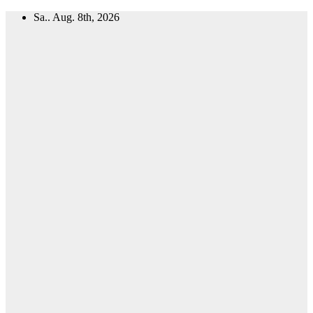
Zum
Sa.. Aug. 8th, 2026
Inhalt
springen