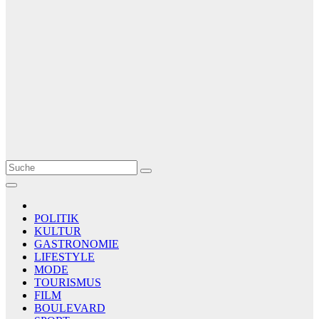
Le Matin
AGENCE DE PRESSE
POLITIK
KULTUR
GASTRONOMIE
LIFESTYLE
MODE
TOURISMUS
FILM
BOULEVARD