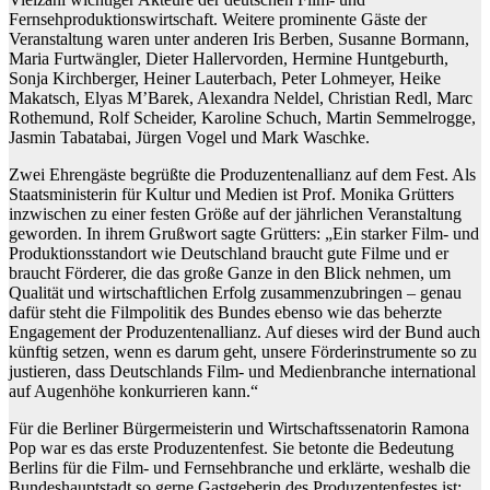
Fernsehproduktionswirtschaft. Weitere prominente Gäste der
Veranstaltung waren unter anderen Iris Berben, Susanne Bormann,
Maria Furtwängler, Dieter Hallervorden, Hermine Huntgeburth,
Sonja Kirchberger, Heiner Lauterbach, Peter Lohmeyer, Heike
Makatsch, Elyas M’Barek, Alexandra Neldel, Christian Redl, Marc
Rothemund, Rolf Scheider, Karoline Schuch, Martin Semmelrogge,
Jasmin Tabatabai, Jürgen Vogel und Mark Waschke.
Zwei Ehrengäste begrüßte die Produzentenallianz auf dem Fest. Als
Staatsministerin für Kultur und Medien ist Prof. Monika Grütters
inzwischen zu einer festen Größe auf der jährlichen Veranstaltung
geworden. In ihrem Grußwort sagte Grütters: „Ein starker Film- und
Produktionsstandort wie Deutschland braucht gute Filme und er
braucht Förderer, die das große Ganze in den Blick nehmen, um
Qualität und wirtschaftlichen Erfolg zusammenzubringen – genau
dafür steht die Filmpolitik des Bundes ebenso wie das beherzte
Engagement der Produzentenallianz. Auf dieses wird der Bund auch
künftig setzen, wenn es darum geht, unsere Förderinstrumente so zu
justieren, dass Deutschlands Film- und Medienbranche international
auf Augenhöhe konkurrieren kann.“
Für die Berliner Bürgermeisterin und Wirtschaftssenatorin Ramona
Pop war es das erste Produzentenfest. Sie betonte die Bedeutung
Berlins für die Film- und Fernsehbranche und erklärte, weshalb die
Bundeshauptstadt so gerne Gastgeberin des Produzentenfestes ist: