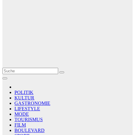
Le Matin
AGENCE DE PRESSE
POLITIK
KULTUR
GASTRONOMIE
LIFESTYLE
MODE
TOURISMUS
FILM
BOULEVARD