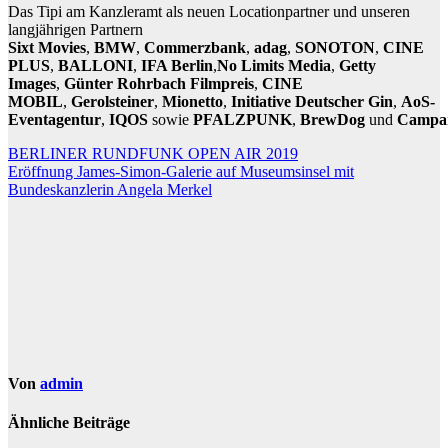
Das Tipi am Kanzleramt als neuen Locationpartner und unseren
langjährigen Partnern
Sixt Movies
,
BMW
,
Commerzbank
,
adag
,
SONOTON
,
CINE
PLUS
,
BALLONI
,
IFA Berlin
,
No Limits Media
,
Getty
Images
,
Günter Rohrbach Filmpreis
,
CINE
MOBIL
,
Gerolsteiner
,
Mionetto
,
Initiative Deutscher Gin
,
AoS-
Eventagentur
,
IQOS
sowie
PFALZPUNK
,
BrewDog
und
Campa
Beitragsnavigation
BERLINER RUNDFUNK OPEN AIR 2019
Eröffnung James-Simon-Galerie auf Museumsinsel mit
Bundeskanzlerin Angela Merkel
Von
admin
Ähnliche Beiträge