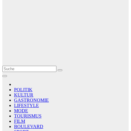
Le Matin
AGENCE DE PRESSE
POLITIK
KULTUR
GASTRONOMIE
LIFESTYLE
MODE
TOURISMUS
FILM
BOULEVARD