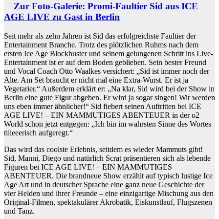
Zur Foto-Galerie: Promi-Faultier Sid aus ICE
AGE LIVE zu Gast in Berlin
Seit mehr als zehn Jahren ist Sid das erfolgreichste Faultier der
Entertainment Branche. Trotz des plötzlichen Ruhms nach dem
ersten Ice Age Blockbuster und seinem gelungenen Schritt ins Live-
Entertainment ist er auf dem Boden geblieben. Sein bester Freund
und Vocal Coach Otto Waalkes versichert: „Sid ist immer noch der
Alte. Am Set braucht er nicht mal eine Extra-Wurst. Er ist ja
Vegetarier.“ Außerdem erklärt er: „Na klar, Sid wird bei der Show in
Berlin eine gute Figur abgeben. Er wird ja sogar singen! Wir werden
uns eben immer ähnlicher!“ Sid fiebert seinen Auftritten bei ICE
AGE LIVE! – EIN MAMMUTIGES ABENTEUER in der o2
World schon jetzt entgegen: „Ich bin im wahrsten Sinne des Wortes
tiiieeerisch aufgeregt.“
Das wird das coolste Erlebnis, seitdem es wieder Mammuts gibt!
Sid, Manni, Diego und natürlich Scrat präsentieren sich als lebende
Figuren bei ICE AGE LIVE! – EIN MAMMUTIGES
ABENTEUER. Die brandneue Show erzählt auf typisch lustige Ice
Age Art und in deutscher Sprache eine ganz neue Geschichte der
vier Helden und ihrer Freunde – eine einzigartige Mischung aus den
Original-Filmen, spektakulärer Akrobatik, Eiskunstlauf, Flugszenen
und Tanz.