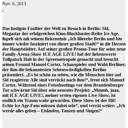
Nov. 6, 2013
Das lustigste Faultier der Welt zu Besuch in Berlin: Sid,
Megastar der erfolgreichen Kino-Blockbuster-Reihe Ice Age,
lispelt sich mit seinem Bekenntnis „Ich liiieeebe Berlin und bin
immer wieder fasziniert von dieser großen Stadt!“ in die Herzen
der Hauptstädter. Auf seiner großen Promo-Tour für seine neue
Family-Arena-Show ICE AGE LIVE! hat der liebenswerte
Tollpatsch Halt in der Spreemetropole gemacht und besucht
seinen Freund Manuel Cortez, Schauspieler und Wahl-Berliner,
der ihm die bekanntesten Sehenswürdigkeiten Berlins
präsentiert. „Es ist schön zu sehen, wie die Menschen hier auf
Sid reagieren: Alle sind verrückt nach ihm!“, freut sich Manuel
Cortez. Während eines Fotoshootings vor dem Brandenburger
Tor schwärmt Sid über sein neuestes Projekt: „Mmmh, jaaa,
mit ICE AGE LIVE!, meiner ersten eigenen Live-Show, ist
endlich ein Traum wahr geworden. Diese Show ist der Hit!
Echte Ice Age-Fans müssen dabei sein“, und verrät weiter: „Ich
werde alles geben – Eislaufen, Tanzen und Singen!“