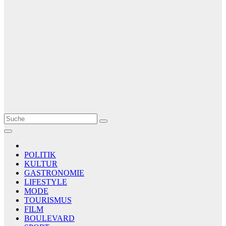
Le Matin
AGENCE DE PRESSE
POLITIK
KULTUR
GASTRONOMIE
LIFESTYLE
MODE
TOURISMUS
FILM
BOULEVARD