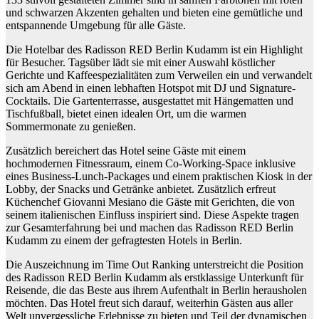
und schwarzen Akzenten gehalten und bieten eine gemütliche und
entspannende Umgebung für alle Gäste.
Die Hotelbar des Radisson RED Berlin Kudamm ist ein Highlight
für Besucher. Tagsüber lädt sie mit einer Auswahl köstlicher
Gerichte und Kaffeespezialitäten zum Verweilen ein und verwandelt
sich am Abend in einen lebhaften Hotspot mit DJ und Signature-
Cocktails. Die Gartenterrasse, ausgestattet mit Hängematten und
Tischfußball, bietet einen idealen Ort, um die warmen
Sommermonate zu genießen.
Zusätzlich bereichert das Hotel seine Gäste mit einem
hochmodernen Fitnessraum, einem Co-Working-Space inklusive
eines Business-Lunch-Packages und einem praktischen Kiosk in der
Lobby, der Snacks und Getränke anbietet. Zusätzlich erfreut
Küchenchef Giovanni Mesiano die Gäste mit Gerichten, die von
seinem italienischen Einfluss inspiriert sind. Diese Aspekte tragen
zur Gesamterfahrung bei und machen das Radisson RED Berlin
Kudamm zu einem der gefragtesten Hotels in Berlin.
Die Auszeichnung im Time Out Ranking unterstreicht die Position
des Radisson RED Berlin Kudamm als erstklassige Unterkunft für
Reisende, die das Beste aus ihrem Aufenthalt in Berlin herausholen
möchten. Das Hotel freut sich darauf, weiterhin Gästen aus aller
Welt unvergessliche Erlebnisse zu bieten und Teil der dynamischen