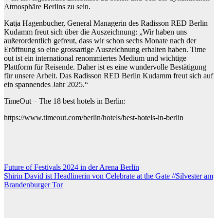
Atmosphäre Berlins zu sein.
Katja Hagenbucher, General Managerin des Radisson RED Berlin
Kudamm freut sich über die Auszeichnung: „Wir haben uns
außerordentlich gefreut, dass wir schon sechs Monate nach der
Eröffnung so eine grossartige Auszeichnung erhalten haben. Time
out ist ein international renommiertes Medium und wichtige
Plattform für Reisende. Daher ist es eine wundervolle Bestätigung
für unsere Arbeit. Das Radisson RED Berlin Kudamm freut sich auf
ein spannendes Jahr 2025.“
TimeOut – The 18 best hotels in Berlin:
https://www.timeout.com/berlin/hotels/best-hotels-in-berlin
Beitragsnavigation
Future of Festivals 2024 in der Arena Berlin
Shirin David ist Headlinerin von Celebrate at the Gate //Silvester am
Brandenburger Tor