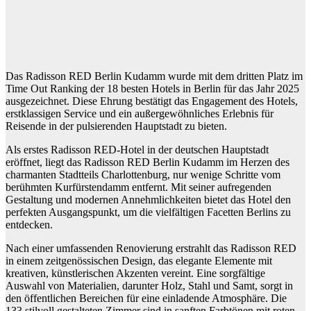
Das Radisson RED Berlin Kudamm wurde mit dem dritten Platz im
Time Out Ranking der 18 besten Hotels in Berlin für das Jahr 2025
ausgezeichnet. Diese Ehrung bestätigt das Engagement des Hotels,
erstklassigen Service und ein außergewöhnliches Erlebnis für
Reisende in der pulsierenden Hauptstadt zu bieten.
Als erstes Radisson RED-Hotel in der deutschen Hauptstadt
eröffnet, liegt das Radisson RED Berlin Kudamm im Herzen des
charmanten Stadtteils Charlottenburg, nur wenige Schritte vom
berühmten Kurfürstendamm entfernt. Mit seiner aufregenden
Gestaltung und modernen Annehmlichkeiten bietet das Hotel den
perfekten Ausgangspunkt, um die vielfältigen Facetten Berlins zu
entdecken.
Nach einer umfassenden Renovierung erstrahlt das Radisson RED
in einem zeitgenössischen Design, das elegante Elemente mit
kreativen, künstlerischen Akzenten vereint. Eine sorgfältige
Auswahl von Materialien, darunter Holz, Stahl und Samt, sorgt in
den öffentlichen Bereichen für eine einladende Atmosphäre. Die
133 stilvoll gestalteten Zimmer sind in sanften Farbtönen mit roten