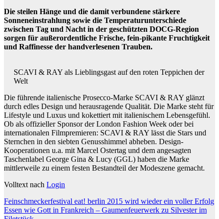
Die steilen Hänge und die damit verbundene stärkere
Sonneneinstrahlung sowie die Temperaturunterschiede
zwischen Tag und Nacht in der geschützten DOCG-Region
sorgen für außerordentliche Frische, fein-pikante Fruchtigkeit
und Raffinesse der handverlesenen Trauben.
SCAVI & RAY als Lieblingsgast auf den roten Teppichen der
Welt
Die führende italienische Prosecco-Marke SCAVI & RAY glänzt
durch edles Design und herausragende Qualität. Die Marke steht für
Lifestyle und Luxus und kokettiert mit italienischem Lebensgefühl.
Ob als offizieller Sponsor der London Fashion Week oder bei
internationalen Filmpremieren: SCAVI & RAY lässt die Stars und
Sternchen in den siebten Genusshimmel abheben. Design-
Kooperationen u.a. mit Marcel Ostertag und dem angesagten
Taschenlabel George Gina & Lucy (GGL) haben die Marke
mittlerweile zu einem festen Bestandteil der Modeszene gemacht.
Volltext nach
Login
Beitragsnavigation
Feinschmeckerfestival eat! berlin 2015 wird wieder ein voller Erfolg
Essen wie Gott in Frankreich – Gaumenfeuerwerk zu Silvester im
Filetstück