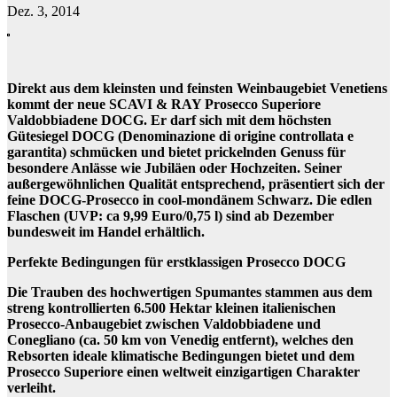
Dez. 3, 2014
Direkt aus dem kleinsten und feinsten Weinbaugebiet Venetiens
kommt der neue SCAVI & RAY Prosecco Superiore
Valdobbiadene DOCG. Er darf sich mit dem höchsten
Gütesiegel DOCG (Denominazione di origine controllata e
garantita) schmücken und bietet prickelnden Genuss für
besondere Anlässe wie Jubiläen oder Hochzeiten. Seiner
außergewöhnlichen Qualität entsprechend, präsentiert sich der
feine DOCG-Prosecco in cool-mondänem Schwarz. Die edlen
Flaschen (UVP: ca 9,99 Euro/0,75 l) sind ab Dezember
bundesweit im Handel erhältlich.
Perfekte Bedingungen für erstklassigen Prosecco DOCG
Die Trauben des hochwertigen Spumantes stammen aus dem
streng kontrollierten 6.500 Hektar kleinen italienischen
Prosecco-Anbaugebiet zwischen Valdobbiadene und
Conegliano (ca. 50 km von Venedig entfernt), welches den
Rebsorten ideale klimatische Bedingungen bietet und dem
Prosecco Superiore einen weltweit einzigartigen Charakter
verleiht.