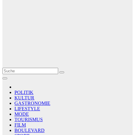
Le Matin
AGENCE DE PRESSE
POLITIK
KULTUR
GASTRONOMIE
LIFESTYLE
MODE
TOURISMUS
FILM
BOULEVARD