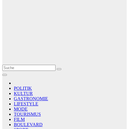
Le Matin
AGENCE DE PRESSE
POLITIK
KULTUR
GASTRONOMIE
LIFESTYLE
MODE
TOURISMUS
FILM
BOULEVARD