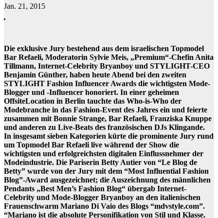
Jan. 21, 2015
Die exklusive Jury bestehend aus dem israelischen Topmodel
Bar Refaeli, Moderatorin Sylvie Meis, „Premium“-Chefin Anita
Tillmann, Internet-Celebrity Bryanboy und STYLIGHT-CEO
Benjamin Günther, haben heute Abend bei den zweiten
STYLIGHT Fashion Influencer Awards die wichtigsten Mode-
Blogger und -Influencer honoriert. In einer geheimen
OffsiteLocation in Berlin tauchte das Who-is-Who der
Modebranche in das Fashion-Event des Jahres ein und feierte
zusammen mit Bonnie Strange, Bar Refaeli, Franziska Knuppe
und anderen zu Live-Beats des französischen DJs Klingande.
In insgesamt sieben Kategorien kürte die prominente Jury rund
um Topmodel Bar Refaeli live während der Show die
wichtigsten und erfolgreichsten digitalen Einflussnehmer der
Modeindustrie. Die Pariserin Betty Autier von “Le Blog de
Betty” wurde von der Jury mit dem “Most Influential Fashion
Blog”-Award ausgezeichnet; die Auszeichnung des männlichen
Pendants „Best Men’s Fashion Blog“ übergab Internet-
Celebrity und Mode-Blogger Bryanboy an den italienischen
Frauenschwarm Mariano Di Vaio des Blogs “mdvstyle.com”.
“Mariano ist die absolute Personifikation von Stil und Klasse.