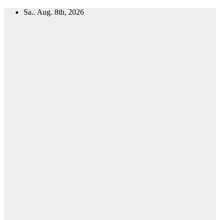
Zum
Sa.. Aug. 8th, 2026
Inhalt
springen