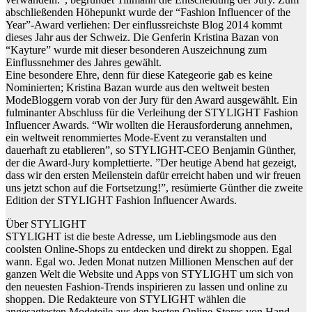
abschließenden Höhepunkt wurde der “Fashion Influencer of the
Year”-Award verliehen: Der einflussreichste Blog 2014 kommt
dieses Jahr aus der Schweiz. Die Genferin Kristina Bazan von
“Kayture” wurde mit dieser besonderen Auszeichnung zum
Einflussnehmer des Jahres gewählt.
Eine besondere Ehre, denn für diese Kategeorie gab es keine
Nominierten; Kristina Bazan wurde aus den weltweit besten
ModeBloggern vorab von der Jury für den Award ausgewählt. Ein
fulminanter Abschluss für die Verleihung der STYLIGHT Fashion
Influencer Awards. “Wir wollten die Herausforderung annehmen,
ein weltweit renommiertes Mode-Event zu veranstalten und
dauerhaft zu etablieren”, so STYLIGHT-CEO Benjamin Günther,
der die Award-Jury komplettierte. ”Der heutige Abend hat gezeigt,
dass wir den ersten Meilenstein dafür erreicht haben und wir freuen
uns jetzt schon auf die Fortsetzung!”, resümierte Günther die zweite
Edition der STYLIGHT Fashion Influencer Awards.
Über STYLIGHT
STYLIGHT ist die beste Adresse, um Lieblingsmode aus den
coolsten Online-Shops zu entdecken und direkt zu shoppen. Egal
wann. Egal wo. Jeden Monat nutzen Millionen Menschen auf der
ganzen Welt die Website und Apps von STYLIGHT um sich von
den neuesten Fashion-Trends inspirieren zu lassen und online zu
shoppen. Die Redakteure von STYLIGHT wählen die
angesagtesten Modeteile aus den besten Online-Stores von Hand