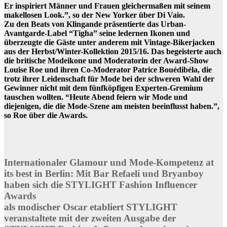
Er inspiriert Männer und Frauen gleichermaßen mit seinem
makellosen Look.”, so der New Yorker über Di Vaio.
Zu den Beats von Klingande präsentierte das Urban-
Avantgarde-Label “Tigha” seine ledernen Ikonen und
überzeugte die Gäste unter anderem mit Vintage-Bikerjacken
aus der Herbst/Winter-Kollektion 2015/16. Das begeisterte auch
die britische Modeikone und Moderatorin der Award-Show
Louise Roe und ihren Co-Moderator Patrice Bouédibéla, die
trotz ihrer Leidenschaft für Mode bei der schweren Wahl der
Gewinner nicht mit dem fünfköpfigen Experten-Gremium
tauschen wollten. “Heute Abend feiern wir Mode und
diejenigen, die die Mode-Szene am meisten beeinflusst haben.”,
so Roe über die Awards.
Internationaler Glamour und Mode-Kompetenz at
its best in Berlin: Mit Bar Refaeli und Bryanboy
haben sich die STYLIGHT Fashion Influencer
Awards
als modischer Oscar etabliert STYLIGHT
veranstaltete mit der zweiten Ausgabe der