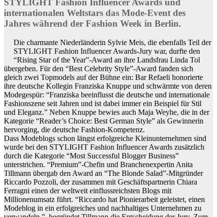
STYLIGHT Fashion Influencer Awards und
internationalen Weltstars das Mode-Event des
Jahres während der Fashion Week in Berlin.
Die charmante Niederländerin Sylvie Meis, die ebenfalls Teil der
STYLIGHT Fashion Influencer Awards-Jury war, durfte den
“Rising Star of the Year”-Award an ihre Landsfrau Linda Tol
übergeben. Für den “Best Celebrity Style”-Award fanden sich
gleich zwei Topmodels auf der Bühne ein: Bar Refaeli honorierte
ihre deutsche Kollegin Franziska Knuppe und schwärmte von deren
Modegespür: “Franziska beeinflusst die deutsche und internationale
Fashionszene seit Jahren und ist dabei immer ein Beispiel für Stil
und Eleganz.” Neben Knuppe bewies auch Maja Weyhe, die in der
Kategorie “Reader’s Choice: Best German Style” als Gewinnerin
hervorging, die deutsche Fashion-Kompetenz.
Dass Modeblogs schon längst erfolgreiche Kleinunternehmen sind
wurde bei den STYLIGHT Fashion Influencer Awards zusätzlich
durch die Kategorie “Most Successful Blogger Business”
unterstrichen. “Premium”-Chefin und Branchenexpertin Anita
Tillmann übergab den Award an “The Blonde Salad”-Mitgründer
Riccardo Pozzoli, der zusammen mit Geschäftspartnerin Chiara
Ferragni einen der weltweit einflussreichsten Blogs mit
Millionenumsatz führt. “Riccardo hat Pionierarbeit geleistet, einen
Modeblog in ein erfolgreiches und nachhaltiges Unternehmen zu
verwandeln.”, begründet Tillmann die Entscheidung der Jury. Zum