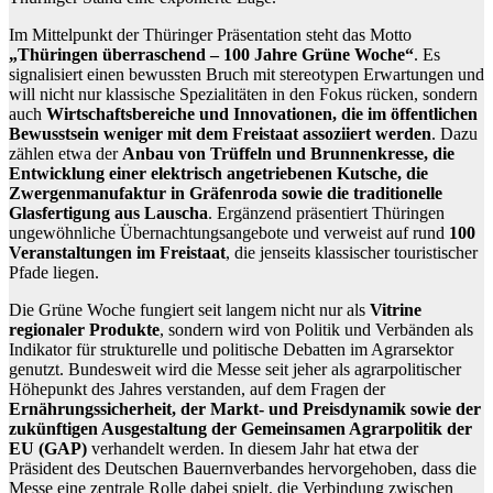
Im Mittelpunkt der Thüringer Präsentation steht das Motto
„Thüringen überraschend – 100 Jahre Grüne Woche“
. Es
signalisiert einen bewussten Bruch mit stereotypen Erwartungen und
will nicht nur klassische Spezialitäten in den Fokus rücken, sondern
auch
Wirtschaftsbereiche und Innovationen, die im öffentlichen
Bewusstsein weniger mit dem Freistaat assoziiert werden
. Dazu
zählen etwa der
Anbau von Trüffeln und Brunnenkresse, die
Entwicklung einer elektrisch angetriebenen Kutsche, die
Zwergenmanufaktur in Gräfenroda sowie die traditionelle
Glasfertigung aus Lauscha
. Ergänzend präsentiert Thüringen
ungewöhnliche Übernachtungsangebote und verweist auf rund
100
Veranstaltungen im Freistaat
, die jenseits klassischer touristischer
Pfade liegen.
Die Grüne Woche fungiert seit langem nicht nur als
Vitrine
regionaler Produkte
, sondern wird von Politik und Verbänden als
Indikator für strukturelle und politische Debatten im Agrarsektor
genutzt. Bundesweit wird die Messe seit jeher als agrarpolitischer
Höhepunkt des Jahres verstanden, auf dem Fragen der
Ernährungssicherheit, der Markt- und Preisdynamik sowie der
zukünftigen Ausgestaltung der Gemeinsamen Agrarpolitik der
EU (GAP)
verhandelt werden. In diesem Jahr hat etwa der
Präsident des Deutschen Bauernverbandes hervorgehoben, dass die
Messe eine zentrale Rolle dabei spielt, die Verbindung zwischen