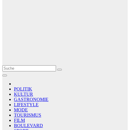
Le Matin
AGENCE DE PRESSE
POLITIK
KULTUR
GASTRONOMIE
LIFESTYLE
MODE
TOURISMUS
FILM
BOULEVARD