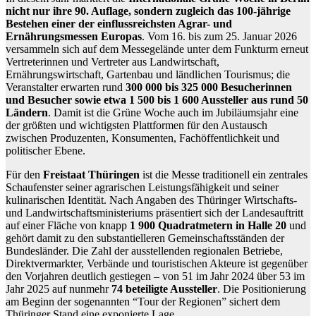
nicht nur ihre 90. Auflage, sondern zugleich das 100-jährige
Bestehen einer der einflussreichsten Agrar- und
Ernährungsmessen Europas
. Vom 16. bis zum 25. Januar 2026
versammeln sich auf dem Messegelände unter dem Funkturm erneut
Vertreterinnen und Vertreter aus Landwirtschaft,
Ernährungswirtschaft, Gartenbau und ländlichen Tourismus; die
Veranstalter erwarten rund
300 000 bis 325 000 Besucherinnen
und Besucher sowie etwa 1 500 bis 1 600 Aussteller aus rund 50
Ländern
. Damit ist die Grüne Woche auch im Jubiläumsjahr eine
der größten und wichtigsten Plattformen für den Austausch
zwischen Produzenten, Konsumenten, Fachöffentlichkeit und
politischer Ebene.
Für den
Freistaat Thüringen
ist die Messe traditionell ein zentrales
Schaufenster seiner agrarischen Leistungsfähigkeit und seiner
kulinarischen Identität. Nach Angaben des Thüringer Wirtschafts-
und Landwirtschaftsministeriums präsentiert sich der Landesauftritt
auf einer Fläche von knapp
1 900 Quadratmetern in Halle 20
und
gehört damit zu den substantielleren Gemeinschaftsständen der
Bundesländer. Die Zahl der ausstellenden regionalen Betriebe,
Direktvermarkter, Verbände und touristischen Akteure ist gegenüber
den Vorjahren deutlich gestiegen – von 51 im Jahr 2024 über 53 im
Jahr 2025 auf nunmehr
74 beteiligte Aussteller
. Die Positionierung
am Beginn der sogenannten “Tour der Regionen” sichert dem
Thüringer Stand eine exponierte Lage.