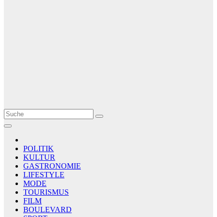
Le Matin
AGENCE DE PRESSE
POLITIK
KULTUR
GASTRONOMIE
LIFESTYLE
MODE
TOURISMUS
FILM
BOULEVARD