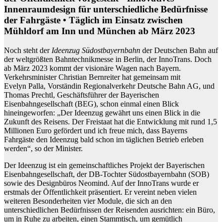
Innenraumdesign für unterschiedliche Bedürfnisse
der Fahrgäste • Täglich im Einsatz zwischen
Mühldorf am Inn und München ab März 2023
Noch steht der
Ideenzug Südostbayernbahn
der Deutschen Bahn auf
der weltgrößten Bahntechnikmesse in Berlin, der InnoTrans. Doch
ab März 2023 kommt der visionäre Wagen nach Bayern.
Verkehrsminister Christian
Bernreiter
hat gemeinsam mit
Evelyn
Palla
, Vorständin Regionalverkehr Deutsche Bahn AG, und
Thomas
Prechtl
, Geschäftsführer der Bayerischen
Eisenbahngesellschaft (BEG), schon einmal einen Blick
hineingeworfen: „Der Ideenzug gewährt uns einen Blick in die
Zukunft des Reisens. Der Freistaat hat die Entwicklung mit rund 1,5
Millionen Euro gefördert und ich freue mich, dass Bayerns
Fahrgäste den Ideenzug bald schon im täglichen Betrieb erleben
werden“, so der Minister.
Der Ideenzug ist ein gemeinschaftliches Projekt der Bayerischen
Eisenbahngesellschaft, der DB-Tochter Südostbayernbahn (SOB)
sowie des Designbüros Neomind. Auf der InnoTrans wurde er
erstmals der Öffentlichkeit präsentiert. Er vereint neben vielen
weiteren Besonderheiten vier Module, die sich an den
unterschiedlichen Bedürfnissen der Reisenden ausrichten: ein Büro,
um in Ruhe zu arbeiten, einen Stammtisch, um gemütlich