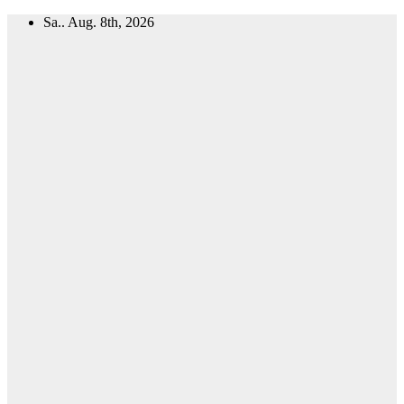
Zum
Sa.. Aug. 8th, 2026
Inhalt
springen