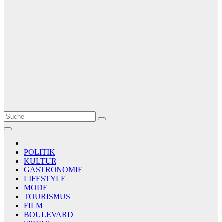
Le Matin
AGENCE DE PRESSE
POLITIK
KULTUR
GASTRONOMIE
LIFESTYLE
MODE
TOURISMUS
FILM
BOULEVARD