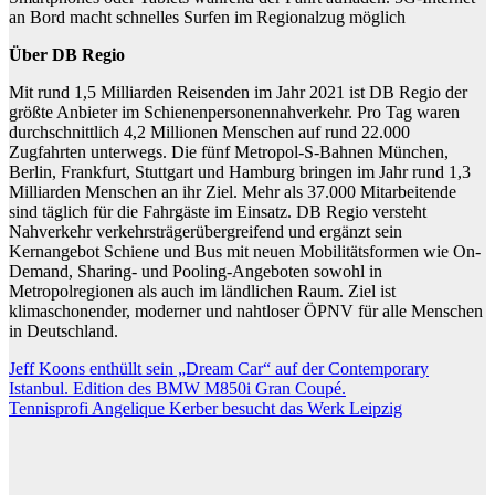
an Bord macht schnelles Surfen im Regionalzug möglich
Über DB Regio
Mit rund 1,5 Milliarden Reisenden im Jahr 2021 ist DB Regio der
größte Anbieter im Schienenpersonennahverkehr. Pro Tag waren
durchschnittlich 4,2 Millionen Menschen auf rund 22.000
Zugfahrten unterwegs. Die fünf Metropol-S-Bahnen München,
Berlin, Frankfurt, Stuttgart und Hamburg bringen im Jahr rund 1,3
Milliarden Menschen an ihr Ziel. Mehr als 37.000 Mitarbeitende
sind täglich für die Fahrgäste im Einsatz. DB Regio versteht
Nahverkehr verkehrsträgerübergreifend und ergänzt sein
Kernangebot Schiene und Bus mit neuen Mobilitätsformen wie On-
Demand, Sharing- und Pooling-Angeboten sowohl in
Metropolregionen als auch im ländlichen Raum. Ziel ist
klimaschonender, moderner und nahtloser ÖPNV für alle Menschen
in Deutschland.
Beitragsnavigation
Jeff Koons enthüllt sein „Dream Car“ auf der Contemporary
Istanbul. Edition des BMW M850i ​​Gran Coupé.
Tennisprofi Angelique Kerber besucht das Werk Leipzig