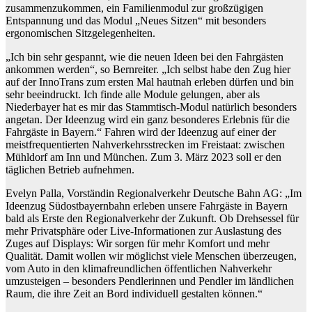
zusammenzukommen, ein Familienmodul zur großzügigen
Entspannung und das Modul „Neues Sitzen“ mit besonders
ergonomischen Sitzgelegenheiten.
„Ich bin sehr gespannt, wie die neuen Ideen bei den Fahrgästen
ankommen werden“, so Bernreiter. „Ich selbst habe den Zug hier
auf der InnoTrans zum ersten Mal hautnah erleben dürfen und bin
sehr beeindruckt. Ich finde alle Module gelungen, aber als
Niederbayer hat es mir das Stammtisch-Modul natürlich besonders
angetan. Der Ideenzug wird ein ganz besonderes Erlebnis für die
Fahrgäste in Bayern.“ Fahren wird der Ideenzug auf einer der
meistfrequentierten Nahverkehrsstrecken im Freistaat: zwischen
Mühldorf am Inn und München. Zum 3. März 2023 soll er den
täglichen Betrieb aufnehmen.
Evelyn Palla, Vorständin Regionalverkehr Deutsche Bahn AG: „Im
Ideenzug Südostbayernbahn erleben unsere Fahrgäste in Bayern
bald als Erste den Regionalverkehr der Zukunft. Ob Drehsessel für
mehr Privatsphäre oder Live-Informationen zur Auslastung des
Zuges auf Displays: Wir sorgen für mehr Komfort und mehr
Qualität. Damit wollen wir möglichst viele Menschen überzeugen,
vom Auto in den klimafreundlichen öffentlichen Nahverkehr
umzusteigen – besonders Pendlerinnen und Pendler im ländlichen
Raum, die ihre Zeit an Bord individuell gestalten können.“