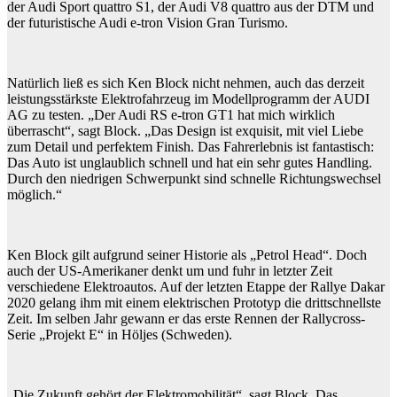
der Audi Sport quattro S1, der Audi V8 quattro aus der DTM und
der futuristische Audi e-tron Vision Gran Turismo.
Natürlich ließ es sich Ken Block nicht nehmen, auch das derzeit
leistungsstärkste Elektrofahrzeug im Modellprogramm der AUDI
AG zu testen. „Der Audi RS e-tron GT1 hat mich wirklich
überrascht“, sagt Block. „Das Design ist exquisit, mit viel Liebe
zum Detail und perfektem Finish. Das Fahrerlebnis ist fantastisch:
Das Auto ist unglaublich schnell und hat ein sehr gutes Handling.
Durch den niedrigen Schwerpunkt sind schnelle Richtungswechsel
möglich.“
Ken Block gilt aufgrund seiner Historie als „Petrol Head“. Doch
auch der US-Amerikaner denkt um und fuhr in letzter Zeit
verschiedene Elektroautos. Auf der letzten Etappe der Rallye Dakar
2020 gelang ihm mit einem elektrischen Prototyp die drittschnellste
Zeit. Im selben Jahr gewann er das erste Rennen der Rallycross-
Serie „Projekt E“ in Höljes (Schweden).
„Die Zukunft gehört der Elektromobilität“, sagt Block. Das