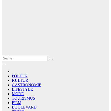
Le Matin
AGENCE DE PRESSE
POLITIK
KULTUR
GASTRONOMIE
LIFESTYLE
MODE
TOURISMUS
FILM
BOULEVARD