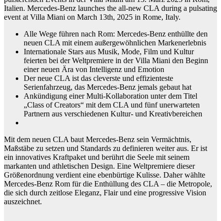
Italien. Mercedes-Benz launches the all-new CLA during a pulsating
event at Villa Miani on March 13th, 2025 in Rome, Italy.
Alle Wege führen nach Rom: Mercedes-Benz enthüllte den
neuen CLA mit einem außergewöhnlichen Markenerlebnis
Internationale Stars aus Musik, Mode, Film und Kultur
feierten bei der Weltpremiere in der Villa Miani den Beginn
einer neuen Ära von Intelligenz und Emotion
Der neue CLA ist das cleverste und effizienteste
Serienfahrzeug, das Mercedes-Benz jemals gebaut hat
Ankündigung einer Multi-Kollaboration unter dem Titel
„Class of Creators“ mit dem CLA und fünf unerwarteten
Partnern aus verschiedenen Kultur- und Kreativbereichen
Mit dem neuen CLA baut Mercedes-Benz sein Vermächtnis,
Maßstäbe zu setzen und Standards zu definieren weiter aus. Er ist
ein innovatives Kraftpaket und berührt die Seele mit seinem
markanten und athletischen Design. Eine Weltpremiere dieser
Größenordnung verdient eine ebenbürtige Kulisse. Daher wählte
Mercedes-Benz Rom für die Enthüllung des CLA – die Metropole,
die sich durch zeitlose Eleganz, Flair und eine progressive Vision
auszeichnet.