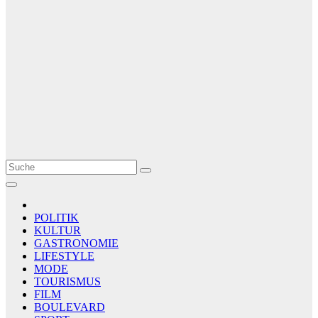
Le Matin
AGENCE DE PRESSE
POLITIK
KULTUR
GASTRONOMIE
LIFESTYLE
MODE
TOURISMUS
FILM
BOULEVARD