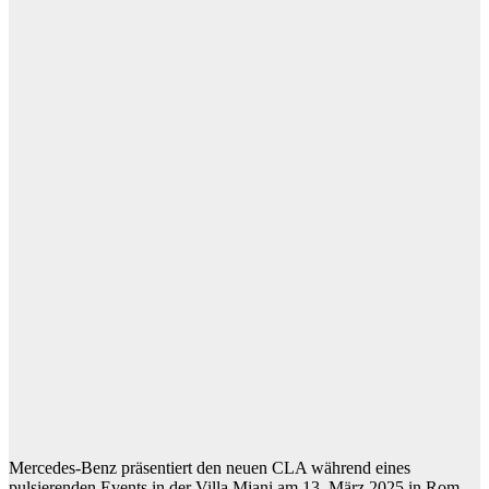
Mercedes-Benz präsentiert den neuen CLA während eines
pulsierenden Events in der Villa Miani am 13. März 2025 in Rom,