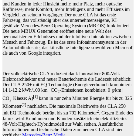
und Kunden in jeder Hinsicht mehr: mehr Platz, mehr optische
Raffinesse, mehr Komfort, mehr Intelligenz und mehr Effizienz im
Vergleich zu seinem Vorgänger. Der neue CLA ist das erste
Fahrzeug, das vollständig über das unternehmenseigene, KI-
gestützte Mercedes-Benz Operating System (MB.OS) funktioniert.
Die neue MBUX Generation eröffnet eine neue Welt des
personalisierten Erlebnisses und der intuitiven Interaktion zwischen
Mensch und Fahrzeug. Es ist das erste Infotainmentsystem in der
Automobilindustrie, das künstliche Intelligenz sowohl von Microsoft
als auch von Google integriert.
Der vollelektrische CLA reduziert dank innovativer 800-Volt-
Elektroarchitektur und neuer Batteriechemie die Ladezeit erheblich:
Der CLA 250+ mit EQ Technologie (Energieverbrauch kombiniert:
14,1-12,2 kWh/100 km | CO
-Emissionen kombiniert: 0 g/km |
2
[1]
CO
-Klasse: A)
kann in nur zehn Minuten Energie für bis zu 325
2
[2]
Kilometer
nachladen. Die maximale Reichweite des CLA 250+
2
mit EQ Technologie beträgt bis zu 792 Kilometer
. Gegen Ende des
Jahres wird Kundinnen und Kunden zusätzlich ein elektrifiziertes
48-Volt-Hightech-Hybridmodell zur Wahl stehen. Ausführliche
Informationen und technische Daten zum neuen CLA sind hier
verfügbar
Mercedes-Benz Media
.