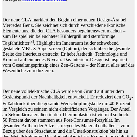
Der neue CLA markiert den Beginn einer neuen Design-Ära bei
Mercedes-Benz. Sie zeichnet sich durch verschiedene ikonische
Elemente aus, die den CLA besonders begehrenswert machen –
zum Beispiel ein beleuchteter Kühlergrill und sternförmige
[3]
Tagfahrlichter
. Highlight im Innenraum ist der schwebend
gestaltete MBUX Superscreen (Option), der sich über die gesamte
Breite des Interieurs erstreckt. Er hebt Ästhetik, Technologie und
Komfort auf ein neues Niveau. Das Interieur-Design ist inspiriert
vom Gestaltungsprinzip eines Zen-Gartens – der Kunst, alles auf das
Wesentliche zu reduzieren.
Der neue vollelektrische CLA wurde von Grund auf unter dem
Gesichtspunkt der Nachhaltigkeit entwickelt. Er reduziert den CO
-
2
Fußabdruck über die gesamte Wertschöpfungskette um 40 Prozent
im Vergleich zu seinem nicht elektrifizierten Vorgänger. Der Anteil
an Sekundärmaterialien in den Thermoplasten ist viermal so hoch.
50 Prozent davon stammen aus Post-Consumer-Rezyklat. Im
gesamten Aufbau der Sitze ist recyceltes Material enthalten – vom
Bezug über den Sitzschaum und die Unterkonstruktion bis hin zu
den Metallstrukturen. Der Bodenbelag ist aus Econyl-Garn gefertigt,