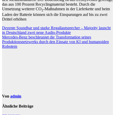
das aus 100 Prozent Recyclingmaterial besteht. Durch die
Umsetzung weiterer CO
-Maßnahmen in der Lieferkette und beim
2
Laden der Batterie können sich die Einsparungen auf bis zu zwei
Drittel erhöhen
Beitragsnavigation
Dezente Soundbar und starke Regallautsprecher – Majority launcht
in Deutschland zwei neue Audio-Produkte
Mercedes-Benz beschleunigt die Transformation seines
Produktionsnetzwerks durch den Einsatz von KI und humanoiden
Robotern
Von
admin
Ähnliche Beiträge