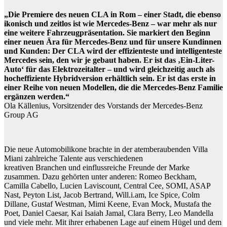
„Die Premiere des neuen CLA in Rom – einer Stadt, die ebenso
ikonisch und zeitlos ist wie Mercedes-Benz – war mehr als nur
eine weitere Fahrzeugpräsentation. Sie markiert den Beginn
einer neuen Ära für Mercedes-Benz und für unsere Kundinnen
und Kunden: Der CLA wird der effizienteste und intelligenteste
Mercedes sein, den wir je gebaut haben. Er ist das ‚Ein-Liter-
Auto‘ für das Elektrozeitalter – und wird gleichzeitig auch als
hocheffiziente Hybridversion erhältlich sein. Er ist das erste in
einer Reihe von neuen Modellen, die die Mercedes-Benz Familie
ergänzen werden.“
Ola Källenius, Vorsitzender des Vorstands der Mercedes-Benz
Group AG
Die neue Automobilikone brachte in der atemberaubenden Villa
Miani zahlreiche Talente aus verschiedenen
kreativen Branchen und einflussreiche Freunde der Marke
zusammen. Dazu gehörten unter anderen: Romeo Beckham,
Camilla Cabello, Lucien Laviscount, Central Cee, SOMI, ASAP
Nast, Peyton List, Jacob Bertrand, Will.i.am, Ice Spice, Colm
Dillane, Gustaf Westman, Mimi Keene, Evan Mock, Mustafa the
Poet, Daniel Caesar, Kai Isaiah Jamal, Clara Berry, Leo Mandella
und viele mehr. Mit ihrer erhabenen Lage auf einem Hügel und dem