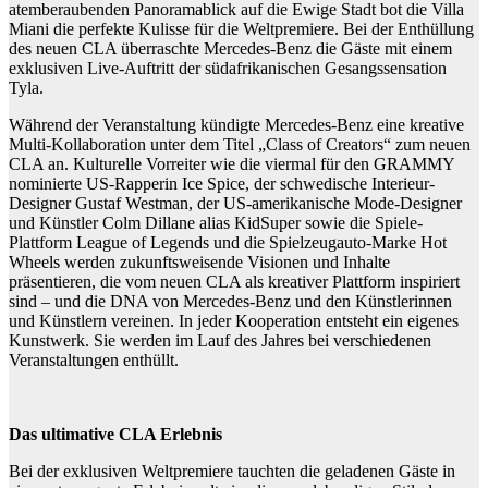
atemberaubenden Panoramablick auf die Ewige Stadt bot die Villa
Miani die perfekte Kulisse für die Weltpremiere. Bei der Enthüllung
des neuen CLA überraschte Mercedes-Benz die Gäste mit einem
exklusiven Live-Auftritt der südafrikanischen Gesangssensation
Tyla.
Während der Veranstaltung kündigte Mercedes-Benz eine kreative
Multi-Kollaboration unter dem Titel „Class of Creators“ zum neuen
CLA an. Kulturelle Vorreiter wie die viermal für den GRAMMY
nominierte US-Rapperin Ice Spice, der schwedische Interieur-
Designer Gustaf Westman, der US-amerikanische Mode-Designer
und Künstler Colm Dillane alias KidSuper sowie die Spiele-
Plattform League of Legends und die Spielzeugauto-Marke Hot
Wheels werden zukunftsweisende Visionen und Inhalte
präsentieren, die vom neuen CLA als kreativer Plattform inspiriert
sind – und die DNA von Mercedes-Benz und den Künstlerinnen
und Künstlern vereinen. In jeder Kooperation entsteht ein eigenes
Kunstwerk. Sie werden im Lauf des Jahres bei verschiedenen
Veranstaltungen enthüllt.
Das ultimative CLA Erlebnis
Bei der exklusiven Weltpremiere tauchten die geladenen Gäste in