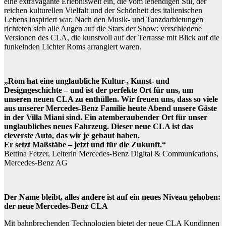
eine extravagante Erlebniswelt ein, die vom lebendigen Stil, der
reichen kulturellen Vielfalt und der Schönheit des italienischen
Lebens inspiriert war. Nach den Musik- und Tanzdarbietungen
richteten sich alle Augen auf die Stars der Show: verschiedene
Versionen des CLA, die kunstvoll auf der Terrasse mit Blick auf die
funkelnden Lichter Roms arrangiert waren.
„Rom hat eine unglaubliche Kultur-, Kunst- und
Designgeschichte – und ist der perfekte Ort für uns, um
unseren neuen CLA zu enthüllen. Wir freuen uns, dass so viele
aus unserer Mercedes-Benz Familie heute Abend unsere Gäste
in der Villa Miani sind. Ein atemberaubender Ort für unser
unglaubliches neues Fahrzeug. Dieser neue CLA ist das
cleverste Auto, das wir je gebaut haben.
Er setzt Maßstäbe – jetzt und für die Zukunft.“
Bettina Fetzer, Leiterin Mercedes-Benz Digital & Communications,
Mercedes-Benz AG
Der Name bleibt, alles andere ist auf ein neues Niveau gehoben:
der neue Mercedes-Benz CLA
Mit bahnbrechenden Technologien bietet der neue CLA Kundinnen