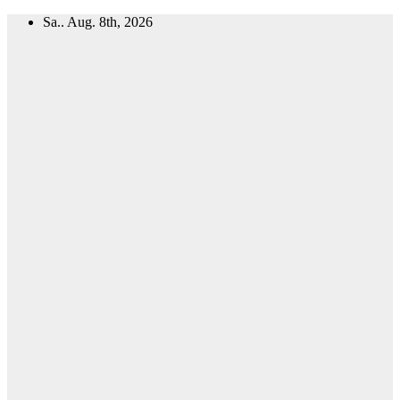
Zum
Sa.. Aug. 8th, 2026
Inhalt
springen