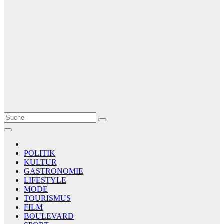
Le Matin
AGENCE DE PRESSE
POLITIK
KULTUR
GASTRONOMIE
LIFESTYLE
MODE
TOURISMUS
FILM
BOULEVARD