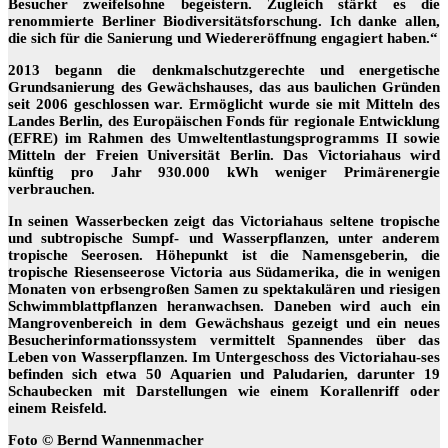
Besucher zweifelsohne begeistern. Zugleich stärkt es die
renommierte Berliner Biodiversitätsforschung. Ich danke allen,
die sich für die Sanierung und Wiedereröffnung engagiert haben.“
2013 begann die denkmalschutzgerechte und energetische
Grundsanierung des Gewächshauses, das aus baulichen Gründen
seit 2006 geschlossen war. Ermöglicht wurde sie mit Mitteln des
Landes Berlin, des Europäischen Fonds für regionale Entwicklung
(EFRE) im Rahmen des Umweltentlastungsprogramms II sowie
Mitteln der Freien Universität Berlin. Das Victoriahaus wird
künftig pro Jahr 930.000 kWh weniger Primärenergie
verbrauchen.
In seinen Wasserbecken zeigt das Victoriahaus seltene tropische
und subtropische Sumpf- und Wasserpflanzen, unter anderem
tropische Seerosen. Höhepunkt ist die Namensgeberin, die
tropische Riesenseerose Victoria aus Südamerika, die in wenigen
Monaten von erbsengroßen Samen zu spektakulären und riesigen
Schwimmblattpflanzen heranwachsen. Daneben wird auch ein
Mangrovenbereich in dem Gewächshaus gezeigt und ein neues
Besucherinformationssystem vermittelt Spannendes über das
Leben von Wasserpflanzen. Im Untergeschoss des Victoriahau-ses
befinden sich etwa 50 Aquarien und Paludarien, darunter 19
Schaubecken mit Darstellungen wie einem Korallenriff oder
einem Reisfeld.
Foto © Bernd Wannenmacher