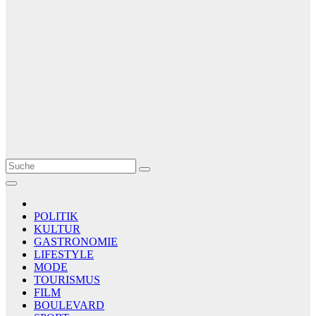
Le Matin
AGENCE DE PRESSE
POLITIK
KULTUR
GASTRONOMIE
LIFESTYLE
MODE
TOURISMUS
FILM
BOULEVARD