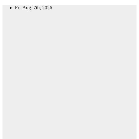
Zum
Fr.. Aug. 7th, 2026
Inhalt
springen