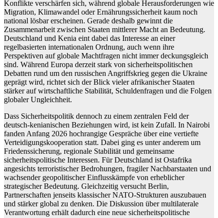
Konflikte verschärfen sich, während globale Herausforderungen wie
Migration, Klimawandel oder Ernährungssicherheit kaum noch
national lösbar erscheinen. Gerade deshalb gewinnt die
Zusammenarbeit zwischen Staaten mittlerer Macht an Bedeutung.
Deutschland und Kenia eint dabei das Interesse an einer
regelbasierten internationalen Ordnung, auch wenn ihre
Perspektiven auf globale Machtfragen nicht immer deckungsgleich
sind. Während Europa derzeit stark von sicherheitspolitischen
Debatten rund um den russischen Angriffskrieg gegen die Ukraine
geprägt wird, richtet sich der Blick vieler afrikanischer Staaten
stärker auf wirtschaftliche Stabilität, Schuldenfragen und die Folgen
globaler Ungleichheit.
Dass Sicherheitspolitik dennoch zu einem zentralen Feld der
deutsch-kenianischen Beziehungen wird, ist kein Zufall. In Nairobi
fanden Anfang 2026 hochrangige Gespräche über eine vertiefte
Verteidigungskooperation statt. Dabei ging es unter anderem um
Friedenssicherung, regionale Stabilität und gemeinsame
sicherheitspolitische Interessen. Für Deutschland ist Ostafrika
angesichts terroristischer Bedrohungen, fragiler Nachbarstaaten und
wachsender geopolitischer Einflusskämpfe von erheblicher
strategischer Bedeutung. Gleichzeitig versucht Berlin,
Partnerschaften jenseits klassischer NATO-Strukturen auszubauen
und stärker global zu denken. Die Diskussion über multilaterale
Verantwortung erhält dadurch eine neue sicherheitspolitische