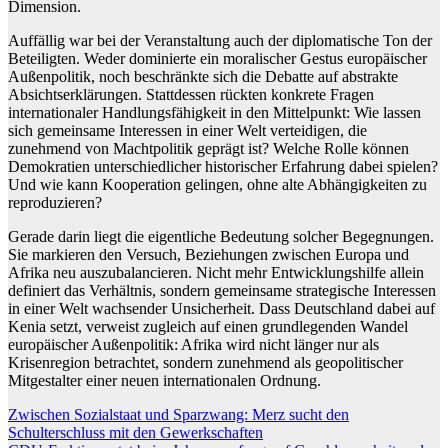
Dimension.
Auffällig war bei der Veranstaltung auch der diplomatische Ton der
Beteiligten. Weder dominierte ein moralischer Gestus europäischer
Außenpolitik, noch beschränkte sich die Debatte auf abstrakte
Absichtserklärungen. Stattdessen rückten konkrete Fragen
internationaler Handlungsfähigkeit in den Mittelpunkt: Wie lassen
sich gemeinsame Interessen in einer Welt verteidigen, die
zunehmend von Machtpolitik geprägt ist? Welche Rolle können
Demokratien unterschiedlicher historischer Erfahrung dabei spielen?
Und wie kann Kooperation gelingen, ohne alte Abhängigkeiten zu
reproduzieren?
Gerade darin liegt die eigentliche Bedeutung solcher Begegnungen.
Sie markieren den Versuch, Beziehungen zwischen Europa und
Afrika neu auszubalancieren. Nicht mehr Entwicklungshilfe allein
definiert das Verhältnis, sondern gemeinsame strategische Interessen
in einer Welt wachsender Unsicherheit. Dass Deutschland dabei auf
Kenia setzt, verweist zugleich auf einen grundlegenden Wandel
europäischer Außenpolitik: Afrika wird nicht länger nur als
Krisenregion betrachtet, sondern zunehmend als geopolitischer
Mitgestalter einer neuen internationalen Ordnung.
Beitragsnavigation
Zwischen Sozialstaat und Sparzwang: Merz sucht den
Schulterschluss mit den Gewerkschaften