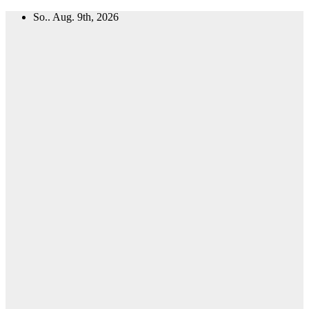
Zum
So.. Aug. 9th, 2026
Inhalt
springen