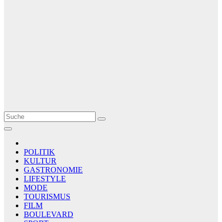
Le Matin
AGENCE DE PRESSE
POLITIK
KULTUR
GASTRONOMIE
LIFESTYLE
MODE
TOURISMUS
FILM
BOULEVARD