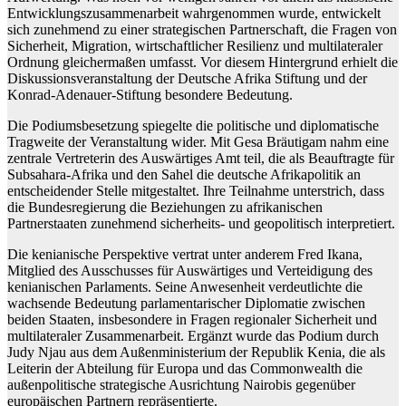
Entwicklungszusammenarbeit wahrgenommen wurde, entwickelt
sich zunehmend zu einer strategischen Partnerschaft, die Fragen von
Sicherheit, Migration, wirtschaftlicher Resilienz und multilateraler
Ordnung gleichermaßen umfasst. Vor diesem Hintergrund erhielt die
Diskussionsveranstaltung der Deutsche Afrika Stiftung und der
Konrad-Adenauer-Stiftung besondere Bedeutung.
Die Podiumsbesetzung spiegelte die politische und diplomatische
Tragweite der Veranstaltung wider. Mit Gesa Bräutigam nahm eine
zentrale Vertreterin des Auswärtiges Amt teil, die als Beauftragte für
Subsahara-Afrika und den Sahel die deutsche Afrikapolitik an
entscheidender Stelle mitgestaltet. Ihre Teilnahme unterstrich, dass
die Bundesregierung die Beziehungen zu afrikanischen
Partnerstaaten zunehmend sicherheits- und geopolitisch interpretiert.
Die kenianische Perspektive vertrat unter anderem Fred Ikana,
Mitglied des Ausschusses für Auswärtiges und Verteidigung des
kenianischen Parlaments. Seine Anwesenheit verdeutlichte die
wachsende Bedeutung parlamentarischer Diplomatie zwischen
beiden Staaten, insbesondere in Fragen regionaler Sicherheit und
multilateraler Zusammenarbeit. Ergänzt wurde das Podium durch
Judy Njau aus dem Außenministerium der Republik Kenia, die als
Leiterin der Abteilung für Europa und das Commonwealth die
außenpolitische strategische Ausrichtung Nairobis gegenüber
europäischen Partnern repräsentierte.