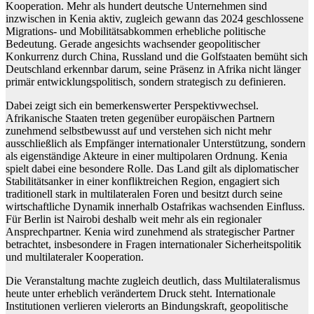
Kooperation. Mehr als hundert deutsche Unternehmen sind
inzwischen in Kenia aktiv, zugleich gewann das 2024 geschlossene
Migrations- und Mobilitätsabkommen erhebliche politische
Bedeutung. Gerade angesichts wachsender geopolitischer
Konkurrenz durch China, Russland und die Golfstaaten bemüht sich
Deutschland erkennbar darum, seine Präsenz in Afrika nicht länger
primär entwicklungspolitisch, sondern strategisch zu definieren.
Dabei zeigt sich ein bemerkenswerter Perspektivwechsel.
Afrikanische Staaten treten gegenüber europäischen Partnern
zunehmend selbstbewusst auf und verstehen sich nicht mehr
ausschließlich als Empfänger internationaler Unterstützung, sondern
als eigenständige Akteure in einer multipolaren Ordnung. Kenia
spielt dabei eine besondere Rolle. Das Land gilt als diplomatischer
Stabilitätsanker in einer konfliktreichen Region, engagiert sich
traditionell stark in multilateralen Foren und besitzt durch seine
wirtschaftliche Dynamik innerhalb Ostafrikas wachsenden Einfluss.
Für Berlin ist Nairobi deshalb weit mehr als ein regionaler
Ansprechpartner. Kenia wird zunehmend als strategischer Partner
betrachtet, insbesondere in Fragen internationaler Sicherheitspolitik
und multilateraler Kooperation.
Die Veranstaltung machte zugleich deutlich, dass Multilateralismus
heute unter erheblich verändertem Druck steht. Internationale
Institutionen verlieren vielerorts an Bindungskraft, geopolitische