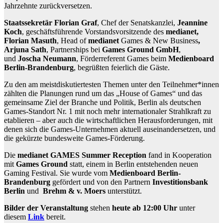
Jahrzehnte zurückversetzen.
Staatssekretär
Florian Graf
, Chef der Senatskanzlei,
Jeannine
Koch
, geschäftsführende Vorstandsvorsitzende des
medianet,
Florian Masuth
,
Head of
medianet
Games & New Business
,
Arjuna Sath
, Partnerships bei
Games Ground GmbH
,
und
Joscha Neumann
, Förderreferent Games beim
Medienboard
Berlin-Brandenburg
, begrüßten feierlich die Gäste.
Zu den am meistdiskutiertesten Themen unter den Teilnehmer*innen
zählten die Planungen rund um das „House of Games“ und das
gemeinsame Ziel der Branche und Politik, Berlin als deutschen
Games-Standort Nr. 1 mit noch mehr internationaler Strahlkraft zu
etablieren – aber auch die wirtschaftlichen Herausforderungen, mit
denen sich die Games-Unternehmen aktuell auseinandersetzen, und
die gekürzte bundesweite Games-Förderung.
Die
medianet GAMES Summer Reception
fand in Kooperation
mit
Games Ground
statt, einem in Berlin entstehenden neuen
Gaming Festival. Sie wurde vom
Medienboard Berlin-
Brandenburg
gefördert und von den Partnern
Investitionsbank
Berlin
und
Brehm & v. Moers
unterstützt.
Bilder der Veranstaltung
stehen
heute ab 12:00 Uhr
unter
diesem
Link
bereit.