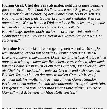
Florian Graf
,
Chef der Senatskanzlei
, sieht die Games-Branche
gut unterstützt:
„Das Land Berlin und die neue Regierung setzen
sich gezielt für die Förderung der Branche ein. So ist es Teil des
Koalitionsvertrages, die Games-Branche auf vielfältige Weise zu
unterstützen. Wir suchen den Dialog mit der Branche, um optimale
Rahmenbedingungen zu erarbeiten. Berlin soll als
Entwicklungsstandort noch stärker – vor allem – international
sichtbarer werden. Ziel ist es, Berlin als Games-Standort Nr. 1 zu
etablieren.“
Jeannine Koch
blickt auf einen gelungenen Abend zurück:
„Es
war großartig, erneut mit so vielen Akteur*innen der Games-
Branche zusammenzukommen. Dieser kontinuierliche Austausch ist
ungemein wichtig – unter den Branchenvertreter*innen, aber auch
mit der Politik. Deshalb ist es ein tolles Zeichen, dass Florian Graf
als Chef der Senatskanzlei heute vor Ort war und sich selbst ein
Bild der Vertreter*innen der umsatzstarken Games-Wirtschaft
gemacht hat. Wir wollen alle gemeinsam den Games-Standort
Berlin zu einem nationalen und internationalen Hotspot entwickeln.
Das geplante und vom Senat maßgeblich unterstützte „House of
Games“ wird dabei eine wichtige Rolle spielen.“
v.l.n.r.: Arjuna Sath (Partnerships Games Ground), Florian Masuth