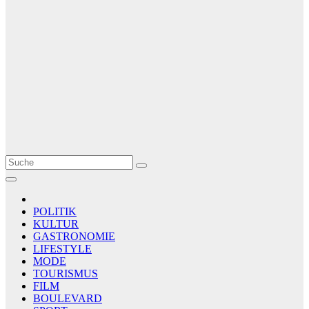
Le Matin
AGENCE DE PRESSE
POLITIK
KULTUR
GASTRONOMIE
LIFESTYLE
MODE
TOURISMUS
FILM
BOULEVARD