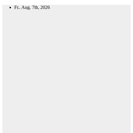
Zum
Fr.. Aug. 7th, 2026
Inhalt
springen