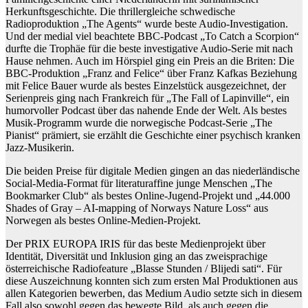
Herkunftsgeschichte. Die thrillergleiche schwedische
Radioproduktion „The Agents“ wurde beste Audio-Investigation.
Und der medial viel beachtete BBC-Podcast „To Catch a Scorpion“
durfte die Trophäe für die beste investigative Audio-Serie mit nach
Hause nehmen. Auch im Hörspiel ging ein Preis an die Briten: Die
BBC-Produktion „Franz and Felice“ über Franz Kafkas Beziehung
mit Felice Bauer wurde als bestes Einzelstück ausgezeichnet, der
Serienpreis ging nach Frankreich für „The Fall of Lapinville“, ein
humorvoller Podcast über das nahende Ende der Welt. Als bestes
Musik-Programm wurde die norwegische Podcast-Serie „The
Pianist“ prämiert, sie erzählt die Geschichte einer psychisch kranken
Jazz-Musikerin.
Die beiden Preise für digitale Medien gingen an das niederländische
Social-Media-Format für literaturaffine junge Menschen „The
Bookmarker Club“ als bestes Online-Jugend-Projekt und „44.000
Shades of Gray – AI-mapping of Norways Nature Loss“ aus
Norwegen als bestes Online-Medien-Projekt.
Der PRIX EUROPA IRIS für das beste Medienprojekt über
Identität, Diversität und Inklusion ging an das zweisprachige
österreichische Radiofeature „Blasse Stunden / Blijedi sati“. Für
diese Auszeichnung konnten sich zum ersten Mal Produktionen aus
allen Kategorien bewerben, das Medium Audio setzte sich in diesem
Fall also sowohl gegen das bewegte Bild, als auch gegen die