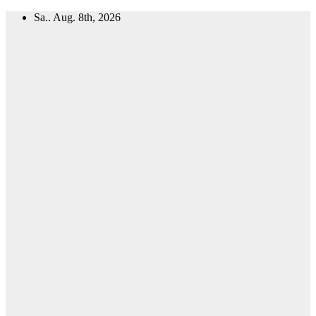
Zum
Sa.. Aug. 8th, 2026
Inhalt
springen