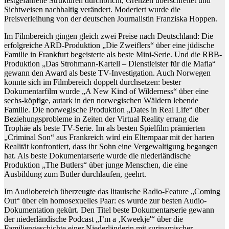
festgefahrene Strukturen durchbricht, Grenzen überschreitet und
Sichtweisen nachhaltig verändert. Moderiert wurde die
Preisverleihung von der deutschen Journalistin Franziska Hoppen.
Im Filmbereich gingen gleich zwei Preise nach Deutschland: Die
erfolgreiche ARD-Produktion „Die Zweiflers“ über eine jüdische
Familie in Frankfurt begeisterte als beste Mini-Serie. Und die RBB-
Produktion „Das Strohmann-Kartell – Dienstleister für die Mafia“
gewann den Award als beste TV-Investigation. Auch Norwegen
konnte sich im Filmbereich doppelt durchsetzen: bester
Dokumentarfilm wurde „A New Kind of Wilderness“ über eine
sechs-köpfige, autark in den norwegischen Wäldern lebende
Familie. Die norwegische Produktion „Dates in Real Life“ über
Beziehungsprobleme in Zeiten der Virtual Reality errang die
Trophäe als beste TV-Serie. Im als besten Spielfilm prämierten
„Criminal Son“ aus Frankreich wird ein Elternpaar mit der harten
Realität konfrontiert, dass ihr Sohn eine Vergewaltigung begangen
hat. Als beste Dokumentarserie wurde die niederländische
Produktion „The Butlers“ über junge Menschen, die eine
Ausbildung zum Butler durchlaufen, geehrt.
Im Audiobereich überzeugte das litauische Radio-Feature „Coming
Out“ über ein homosexuelles Paar: es wurde zur besten Audio-
Dokumentation gekürt. Den Titel beste Dokumentarserie gewann
der niederländische Podcast „I’m a ‚Kweekje'“ über die
Familiengeschichte einer Niederländerin mit surinamischer