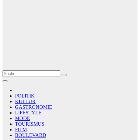
Le Matin
AGENCE DE PRESSE
POLITIK
KULTUR
GASTRONOMIE
LIFESTYLE
MODE
TOURISMUS
FILM
BOULEVARD